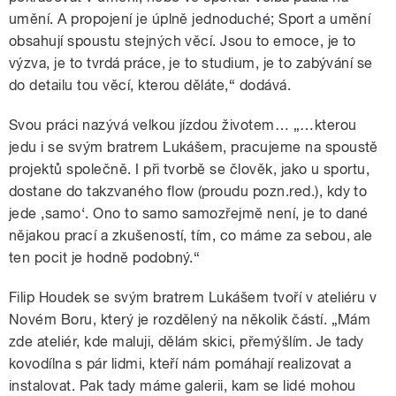
umění. A propojení je úplně jednoduché; Sport a umění
obsahují spoustu stejných věcí. Jsou to emoce, je to
výzva, je to tvrdá práce, je to studium, je to zabývání se
do detailu tou věcí, kterou děláte,“ dodává.
Svou práci nazývá velkou jízdou životem… „…kterou
jedu i se svým bratrem Lukášem, pracujeme na spoustě
projektů společně. I při tvorbě se člověk, jako u sportu,
dostane do takzvaného flow (proudu pozn.red.), kdy to
jede ‚samo‘. Ono to samo samozřejmě není, je to dané
nějakou prací a zkušeností, tím, co máme za sebou, ale
ten pocit je hodně podobný.“
Filip Houdek se svým bratrem Lukášem tvoří v ateliéru v
Novém Boru, který je rozdělený na několik částí. „Mám
zde ateliér, kde maluji, dělám skici, přemýšlím. Je tady
kovodílna s pár lidmi, kteří nám pomáhají realizovat a
instalovat. Pak tady máme galerii, kam se lidé mohou