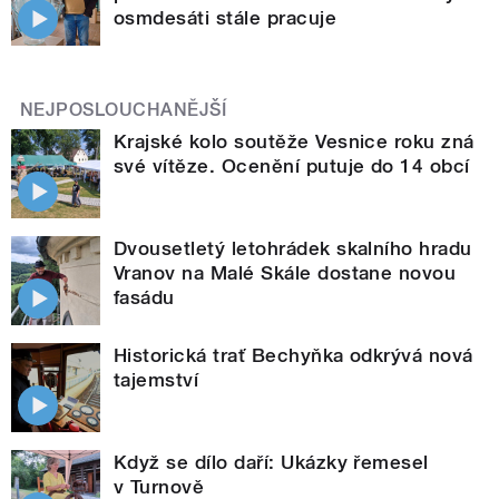
osmdesáti stále pracuje
NEJPOSLOUCHANĚJŠÍ
Krajské kolo soutěže Vesnice roku zná
své vítěze. Ocenění putuje do 14 obcí
Dvousetletý letohrádek skalního hradu
Vranov na Malé Skále dostane novou
fasádu
Historická trať Bechyňka odkrývá nová
tajemství
Když se dílo daří: Ukázky řemesel
v Turnově