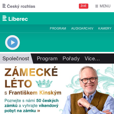
Přejít k hlavnímu obsahu
MENU
ŽIVĚ
PROGRAM
AUDIOARCHIV
KAMERY
Společnost
Program
Pořady
Více
…