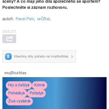
scény? A co mají jeho díla společného se sportem?
Poslechněte si záznam rozhovoru.
autoři:
Pavel Petr
,
reČRoL
Všechny díly pořadu na mujRozhlas
mujRozhlas
Hry a četby
Krimi
Pohádky
Pořady
Živé vysílání