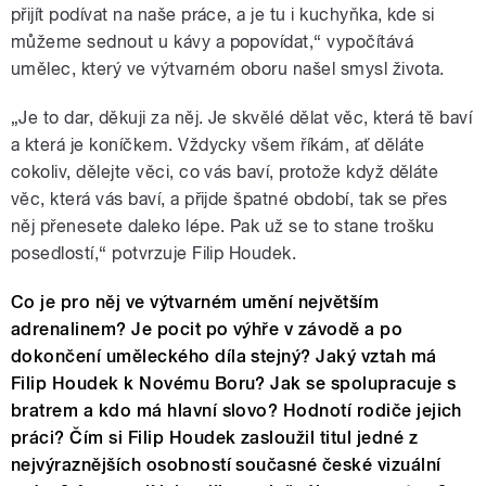
přijít podívat na naše práce, a je tu i kuchyňka, kde si
můžeme sednout u kávy a popovídat,“ vypočítává
umělec, který ve výtvarném oboru našel smysl života.
„Je to dar, děkuji za něj. Je skvělé dělat věc, která tě baví
a která je koníčkem. Vždycky všem říkám, ať děláte
cokoliv, dělejte věci, co vás baví, protože když děláte
věc, která vás baví, a přijde špatné období, tak se přes
něj přenesete daleko lépe. Pak už se to stane trošku
posedlostí,“ potvrzuje Filip Houdek.
Co je pro něj ve výtvarném umění největším
adrenalinem? Je pocit po výhře v závodě a po
dokončení uměleckého díla stejný? Jaký vztah má
Filip Houdek k Novému Boru? Jak se spolupracuje s
bratrem a kdo má hlavní slovo? Hodnotí rodiče jejich
práci? Čím si Filip Houdek zasloužil titul jedné z
nejvýraznějších osobností současné české vizuální