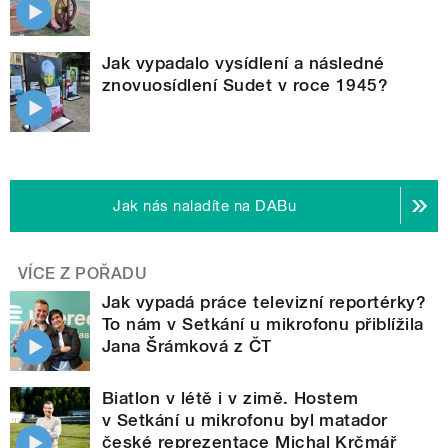
Jak vypadalo vysídlení a následné
znovuosídlení Sudet v roce 1945?
Jak nás naladíte na DABu
VÍCE Z POŘADU
Jak vypadá práce televizní reportérky?
To nám v Setkání u mikrofonu přiblížila
Jana Šrámková z ČT
Biatlon v létě i v zimě. Hostem
v Setkání u mikrofonu byl matador
české reprezentace Michal Krčmář