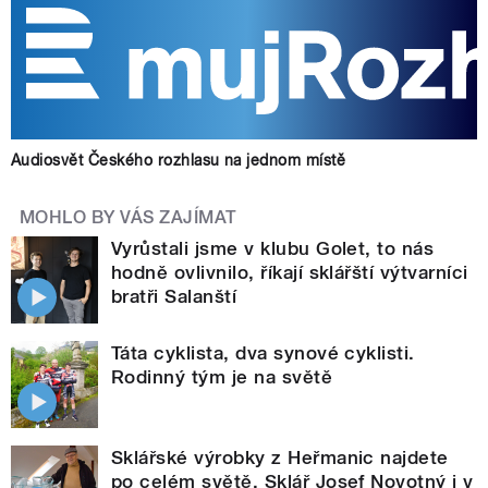
Audiosvět Českého rozhlasu na jednom místě
MOHLO BY VÁS ZAJÍMAT
Vyrůstali jsme v klubu Golet, to nás
hodně ovlivnilo, říkají sklářští výtvarníci
bratři Salanští
Táta cyklista, dva synové cyklisti.
Rodinný tým je na světě
Sklářské výrobky z Heřmanic najdete
po celém světě. Sklář Josef Novotný i v