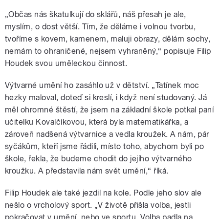
„Občas nás škatulkují do sklářů, náš přesah je ale,
myslím, o dost větší. Tím, že děláme i volnou tvorbu,
tvoříme s kovem, kamenem, maluji obrazy, dělám sochy,
nemám to ohraničené, nejsem vyhraněný,“ popisuje Filip
Houdek svou uměleckou činnost.
Výtvarné umění ho zasáhlo už v dětství. „Tatínek moc
hezky maloval, doteď si kreslí, i když není studovaný. Já
měl ohromné štěstí, že jsem na základní škole potkal paní
učitelku Kovalčíkovou, která byla matematikářka, a
zároveň nadšená výtvarnice a vedla kroužek. A nám, pár
syčákům, kteří jsme řádili, místo toho, abychom byli po
škole, řekla, že budeme chodit do jejího výtvarného
kroužku. A představila nám svět umění,“ říká.
Filip Houdek ale také jezdil na kole. Podle jeho slov ale
nešlo o vrcholový sport. „V životě přišla volba, jestli
pokračovat v umění, nebo ve sportu. Volba padla na