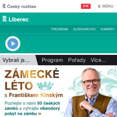
Přejít k hlavnímu obsahu
MENU
ŽIVĚ
PROGRAM
AUDIOARCHIV
KAMERY
Vybrali jsme pro vás
Program
Pořady
Více
…