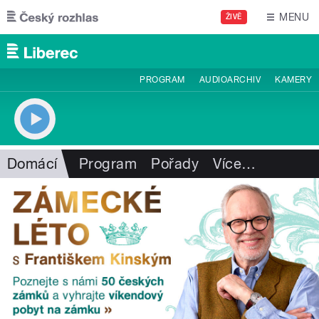
Přejít k hlavnímu obsahu
MENU
ŽIVĚ
PROGRAM
AUDIOARCHIV
KAMERY
Domácí
Program
Pořady
Více
…