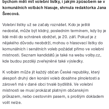
bychom měli mít volební lístky, i jakým způsobem se v
komunálních volbách hlasuje, shrnula redaktorka Jana
Švecová.
Volební lístky už se začaly roznášet. Kdo je ještě
nedostal, může být klidný, posledním termínem, kdy by je
lidé měli do schránek obdržet, je 20. září. Pokud je z
nějakého důvodu neobdrží, mohou o hlasovací lístky do
komunálních i senátních voleb požádat přímo ve volební
místnosti. Seznam kandidátů je také na webu volby.cz,
kde budou později zveřejněné také výsledky.
K volbám může jít každý občan České republiky, který
alespoň druhý den konání voleb dosáhne plnoletosti a
zároveň má v dané obci trvalé bydliště. Ve volební
místnosti se musí prokázat platným občanským
průkazem, nebo cestovním pasem, s prošlým dokladem
volit nelze.