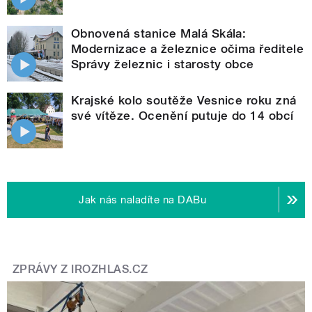
Obnovená stanice Malá Skála:
Modernizace a železnice očima ředitele
Správy železnic i starosty obce
Krajské kolo soutěže Vesnice roku zná
své vítěze. Ocenění putuje do 14 obcí
Jak nás naladíte na DABu
ZPRÁVY Z IROZHLAS.CZ