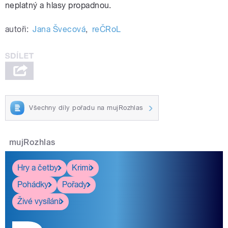
neplatný a hlasy propadnou.
autoři:
Jana Švecová
,
reČRoL
Všechny díly pořadu na mujRozhlas
mujRozhlas
Hry a četby
Krimi
Pohádky
Pořady
Živé vysílání