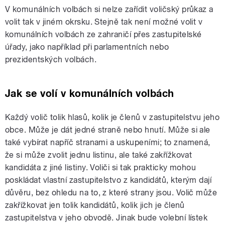
V komunálních volbách si nelze zařídit voličský průkaz a
volit tak v jiném okrsku. Stejně tak není možné volit v
komunálních volbách ze zahraničí přes zastupitelské
úřady, jako například při parlamentních nebo
prezidentských volbách.
Jak se volí v komunálních volbách
Každý volič tolik hlasů, kolik je členů v zastupitelstvu jeho
obce. Může je dát jedné straně nebo hnutí. Může si ale
také vybírat napříč stranami a uskupeními; to znamená,
že si může zvolit jednu listinu, ale také zakřížkovat
kandidáta z jiné listiny. Voliči si tak prakticky mohou
poskládat vlastní zastupitelstvo z kandidátů, kterým dají
důvěru, bez ohledu na to, z které strany jsou. Volič může
zakřížkovat jen tolik kandidátů, kolik jich je členů
zastupitelstva v jeho obvodě. Jinak bude volební lístek