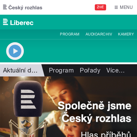
Přejít k hlavnímu obsahu
MENU
ŽIVĚ
PROGRAM
AUDIOARCHIV
KAMERY
Aktuální dění
Program
Pořady
Více
…