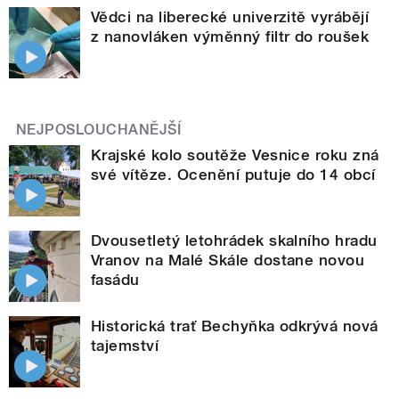
Vědci na liberecké univerzitě vyrábějí
z nanovláken výměnný filtr do roušek
NEJPOSLOUCHANĚJŠÍ
Krajské kolo soutěže Vesnice roku zná
své vítěze. Ocenění putuje do 14 obcí
Dvousetletý letohrádek skalního hradu
Vranov na Malé Skále dostane novou
fasádu
Historická trať Bechyňka odkrývá nová
tajemství