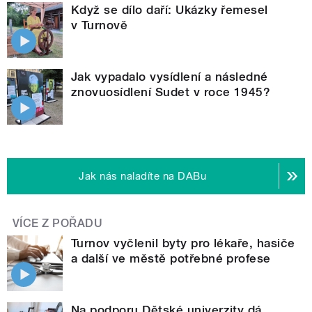
Když se dílo daří: Ukázky řemesel
v Turnově
Jak vypadalo vysídlení a následné
znovuosídlení Sudet v roce 1945?
Jak nás naladíte na DABu
VÍCE Z POŘADU
Turnov vyčlenil byty pro lékaře, hasiče
a další ve městě potřebné profese
Na podporu Dětské univerzity dá