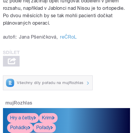
už podle něj začínají opět fungovat oddělení v plném
rozsahu, například v Jablonci nad Nisou je to ortopedie.
Po dvou měsících by se tak mohli pacienti dočkat
plánovaných operací.
autoři:
Jana Pšeničková
,
reČRoL
Všechny díly pořadu na mujRozhlas
mujRozhlas
Hry a četby
Krimi
Pohádky
Pořady