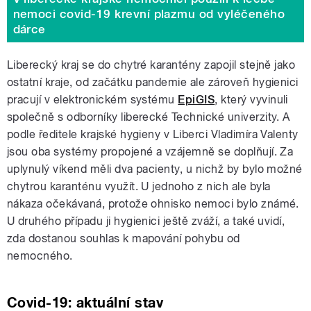
nemoci covid-19 krevní plazmu od vyléčeného
dárce
Liberecký kraj se do chytré karantény zapojil stejně jako
ostatní kraje, od začátku pandemie ale zároveň hygienici
pracují v elektronickém systému
EpiGIS
, který vyvinuli
společně s odborníky liberecké Technické univerzity. A
podle ředitele krajské hygieny v Liberci Vladimíra Valenty
jsou oba systémy propojené a vzájemně se doplňují. Za
uplynulý víkend měli dva pacienty, u nichž by bylo možné
chytrou karanténu využít. U jednoho z nich ale byla
nákaza očekávaná, protože ohnisko nemoci bylo známé.
U druhého případu ji hygienici ještě zváží, a také uvidí,
zda dostanou souhlas k mapování pohybu od
nemocného.
Covid-19: aktuální stav