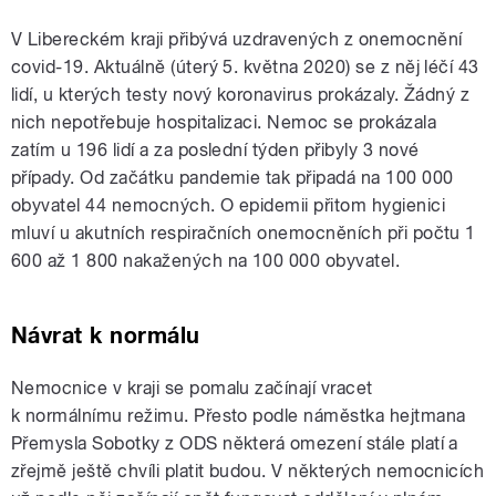
V Libereckém kraji přibývá uzdravených z onemocnění
covid-19. Aktuálně (úterý 5. května 2020) se z něj léčí 43
lidí, u kterých testy nový koronavirus prokázaly. Žádný z
nich nepotřebuje hospitalizaci. Nemoc se prokázala
zatím u 196 lidí a za poslední týden přibyly 3 nové
případy. Od začátku pandemie tak připadá na 100 000
obyvatel 44 nemocných. O epidemii přitom hygienici
mluví u akutních respiračních onemocněních při počtu 1
600 až 1 800 nakažených na 100 000 obyvatel.
Návrat k normálu
Nemocnice v kraji se pomalu začínají vracet
k normálnímu režimu. Přesto podle náměstka hejtmana
Přemysla Sobotky z ODS některá omezení stále platí a
zřejmě ještě chvíli platit budou. V některých nemocnicích