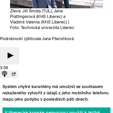
Zleva: Jiří Šmída (TUL), Jana
Prattingerová (KHS Liberec) a
Vladimír Valenta (KHS Liberec) |
Foto: Technická univerzita Liberec
Podrobnosti zjišťovala Jana Pšeničková
3:06
Systém chytré karantény má umožnit se souhlasem
nakaženého vytvořit z údajů z jeho mobilního telefonu
mapu jeho pohybu v posledních pěti dnech.
V liberecké krajské nemocnici použili k léčbě