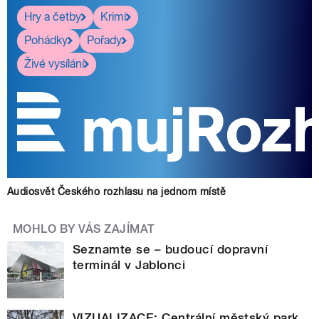
Hry a četby
Krimi
Pohádky
Pořady
Živé vysílání
Audiosvět Českého rozhlasu na jednom místě
MOHLO BY VÁS ZAJÍMAT
Seznamte se – budoucí dopravní
terminál v Jablonci
VIZUALIZACE: Centrální městský park