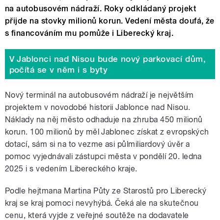
na autobusovém nádraží. Roky odkládaný projekt
přijde na stovky milionů korun. Vedení města doufá, že
s financováním mu pomůže i Liberecký kraj.
V Jablonci nad Nisou bude nový parkovací dům,
počítá se v něm i s byty
Nový terminál na autobusovém nádraží je největším
projektem v novodobé historii Jablonce nad Nisou.
Náklady na něj město odhaduje na zhruba 450 milionů
korun. 100 milionů by měl Jablonec získat z evropských
dotací, sám si na to vezme asi půlmiliardový úvěr a
pomoc vyjednávali zástupci města v pondělí 20. ledna
2025 i s vedením Libereckého kraje.
Podle hejtmana Martina Půty ze Starostů pro Liberecký
kraj se kraj pomoci nevyhýbá. Čeká ale na skutečnou
cenu, která vyjde z veřejné soutěže na dodavatele