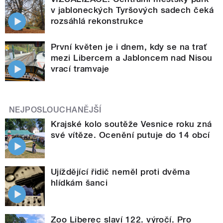
v jabloneckých Tyršových sadech čeká
rozsáhlá rekonstrukce
První květen je i dnem, kdy se na trať
mezi Libercem a Jabloncem nad Nisou
vrací tramvaje
NEJPOSLOUCHANĚJŠÍ
Krajské kolo soutěže Vesnice roku zná
své vítěze. Ocenění putuje do 14 obcí
Ujíždějící řidič neměl proti dvěma
hlídkám šanci
Zoo Liberec slaví 122. výročí. Pro