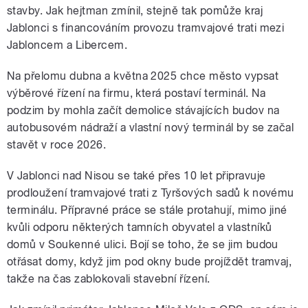
stavby. Jak hejtman zmínil, stejně tak pomůže kraj
Jablonci s financováním provozu tramvajové trati mezi
Jabloncem a Libercem.
Na přelomu dubna a května 2025 chce město vypsat
výběrové řízení na firmu, která postaví terminál. Na
podzim by mohla začít demolice stávajících budov na
autobusovém nádraží a vlastní nový terminál by se začal
stavět v roce 2026.
V Jablonci nad Nisou se také přes 10 let připravuje
prodloužení tramvajové trati z Tyršových sadů k novému
terminálu. Přípravné práce se stále protahují, mimo jiné
kvůli odporu některých tamních obyvatel a vlastníků
domů v Soukenné ulici. Bojí se toho, že se jim budou
otřásat domy, když jim pod okny bude projíždět tramvaj,
takže na čas zablokovali stavební řízení.