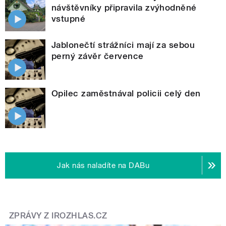
návštěvníky připravila zvýhodněné
vstupné
Jablonečtí strážníci mají za sebou
perný závěr července
Opilec zaměstnával policii celý den
Jak nás naladíte na DABu
ZPRÁVY Z IROZHLAS.CZ