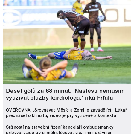
Deset gólů za 68 minut. ,Naštěstí nemusím
využívat služby kardiologa,‘ říká Frťala
OVĚŘOVNA: ‚Srovnávat Měsíc a Zemi je zavádějící.‘ Lékař
přednášel o klimatu, video je prý vytržené z kontextu
Stížností na stavební řízení kanceláři ombudsmanky
přibývá. ‚Lidé by si měli stěžovat víc,‘ míní právníci