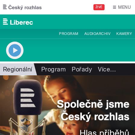
Přejít k hlavnímu obsahu
MENU
ŽIVĚ
PROGRAM
AUDIOARCHIV
KAMERY
Regionální
Program
Pořady
Více
…