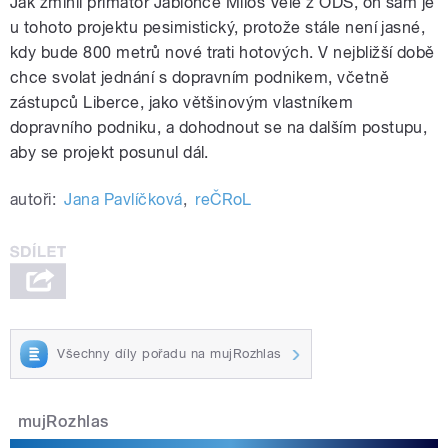
Jak zmínil primátor Jablonce Miloš Vele z ODS, on sám je
u tohoto projektu pesimistický, protože stále není jasné,
kdy bude 800 metrů nové trati hotových. V nejbližší době
chce svolat jednání s dopravním podnikem, včetně
zástupců Liberce, jako většinovým vlastníkem
dopravního podniku, a dohodnout se na dalším postupu,
aby se projekt posunul dál.
autoři:
Jana Pavlíčková
,
reČRoL
Všechny díly pořadu na mujRozhlas
mujRozhlas