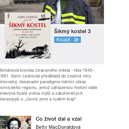
Šikmý kostel 3
Koupit
Románová kronika ztraceného města - léta 1945–
1961. Karin Lednická předkládá do značné míry
převratný, dosavadní paradigma měnící obraz
hornického regionu, jehož zahlazenou historii stále
překrývá tlustá vrstva mýtů a zakořeněných
stereotypů o „černé zemi a rudém kraji“.
Co život dal a vzal
Betty MacDonaldová