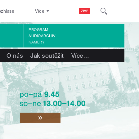
ozhlase
Více
ŽIVĚ
PROGRAM
AUDIOARCHIV
KAMERY
O nás
Jak soutěžit
Více
…