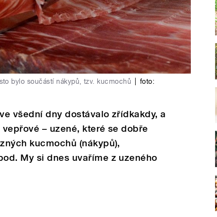
to bylo součástí nákypů, tzv. kucmochů
|
foto:
 ve všední dny dostávalo zřídkakdy, a
 vepřové – uzené, které se dobře
různých kucmochů (nákypů),
pod. My si dnes uvaříme z uzeného