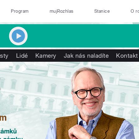
Program
mujRozhlas
Stanice
O r
isty
Lidé
Kamery
Jak nás naladíte
Kontakt