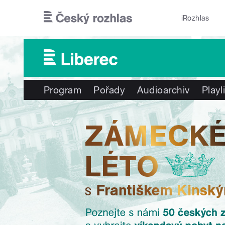
Přejít k hlavnímu obsahu
iRozhlas
Program
Pořady
Audioarchiv
Playl