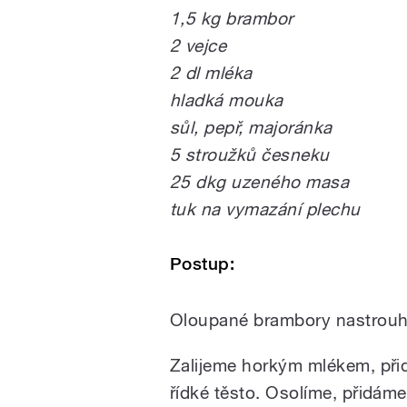
1,5 kg brambor
2 vejce
2 dl mléka
hladká mouka
sůl, pepř, majoránka
5 stroužků česneku
25 dkg uzeného masa
tuk na vymazání plechu
Postup:
Oloupané brambory nastrou
Zalijeme horkým mlékem, přid
řídké těsto. Osolíme, přidám