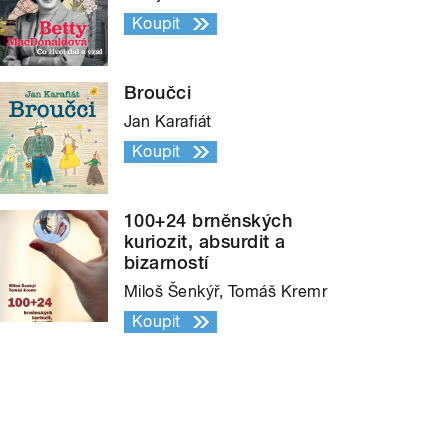
Koupit
Broučci
Jan Karafiát
Koupit
100+24 brněnských
kuriozit, absurdit a
bizarností
Miloš Šenkýř, Tomáš Kremr
Koupit