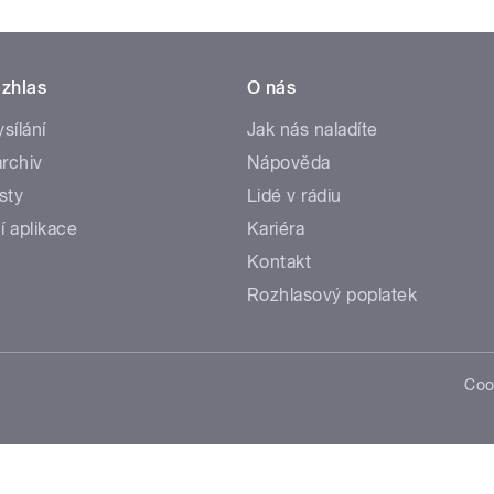
zhlas
O nás
ysílání
Jak nás naladíte
rchiv
Nápověda
sty
Lidé v rádiu
í aplikace
Kariéra
Kontakt
Rozhlasový poplatek
Coo