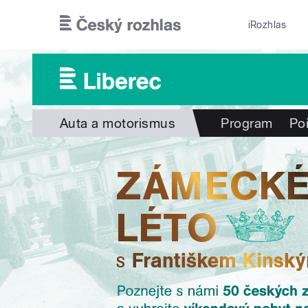
Přejít k hlavnímu obsahu
iRozhlas
Auta a motorismus
Program
Po