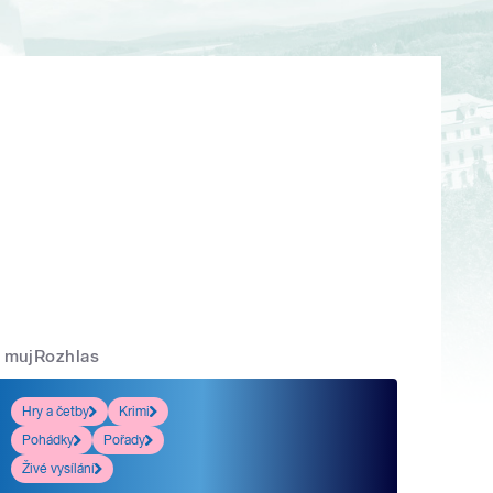
mujRozhlas
Hry a četby
Krimi
Pohádky
Pořady
Živé vysílání