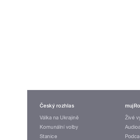
Český rozhlas
mujRo
Válka na Ukrajině
Živé v
Komunální volby
Audioa
Stanice
Podca