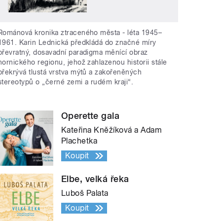
Románová kronika ztraceného města - léta 1945–
1961. Karin Lednická předkládá do značné míry
převratný, dosavadní paradigma měnící obraz
hornického regionu, jehož zahlazenou historii stále
překrývá tlustá vrstva mýtů a zakořeněných
stereotypů o „černé zemi a rudém kraji“.
Operette gala
Kateřina Kněžíková a Adam
Plachetka
Koupit
Elbe, velká řeka
Luboš Palata
Koupit