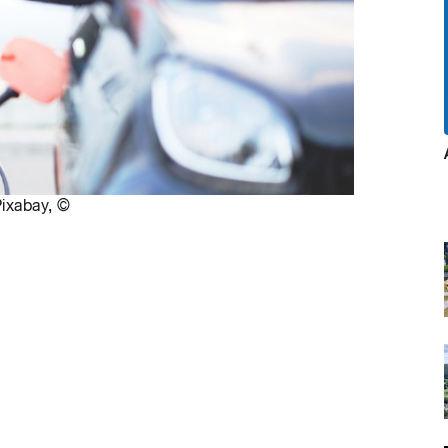
ixabay
,
©