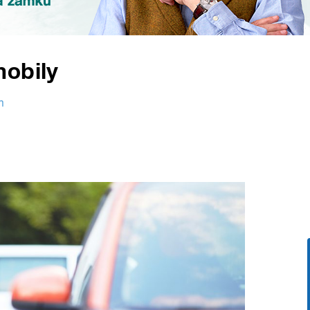
mobily
m