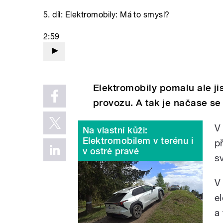
5. díl: Elektromobily: Má to smysl?
2:59
Elektromobily pomalu ale ji
provozu. A tak je načase se 
V
Na vlastní kůži:
Elektromobilem v terénu i
p
v ostré pravé
s
V 
e
a