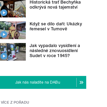
Historická trať Bechyňka
odkrývá nová tajemství
Když se dílo daří: Ukázky
řemesel v Turnově
Jak vypadalo vysídlení a
následné znovuosídlení
Sudet v roce 1945?
Jak nás naladíte na DABu
VÍCE Z POŘADU