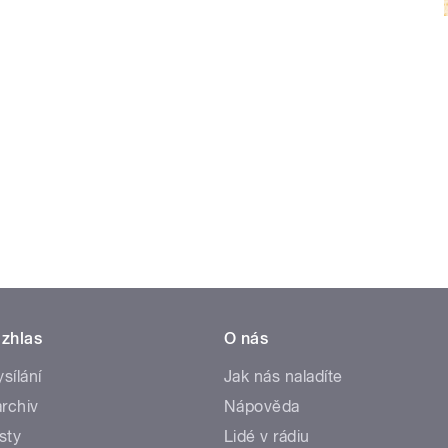
zhlas
O nás
ysílání
Jak nás naladíte
rchiv
Nápověda
sty
Lidé v rádiu