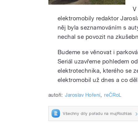
V
elektromobily redaktor Jarosla
něj byla seznamováním s auty
nechal se povozit na zkušeb
Budeme se věnovat i parková
Seriál uzavřeme pohledem od
elektrotechnika, kterého se z
elektromobil už dnes a co děl
autoři:
Jaroslav Hoření
,
reČRoL
Všechny díly pořadu na mujRozhlas