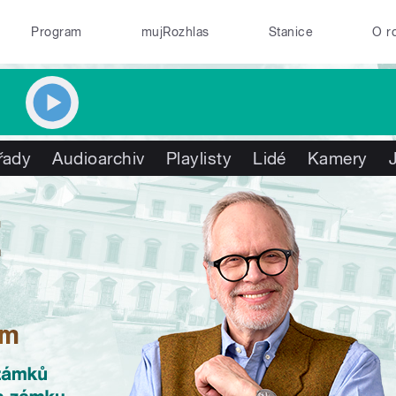
Program
mujRozhlas
Stanice
O r
řady
Audioarchiv
Playlisty
Lidé
Kamery