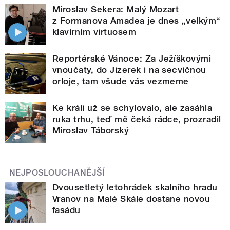
Miroslav Sekera: Malý Mozart
z Formanova Amadea je dnes „velkým“
klavírním virtuosem
Reportérské Vánoce: Za Ježíškovými
vnoučaty, do Jizerek i na secvičnou
orloje, tam všude vás vezmeme
Ke králi už se schylovalo, ale zasáhla
ruka trhu, teď mě čeká rádce, prozradil
Miroslav Táborský
NEJPOSLOUCHANĚJŠÍ
Dvousetletý letohrádek skalního hradu
Vranov na Malé Skále dostane novou
fasádu