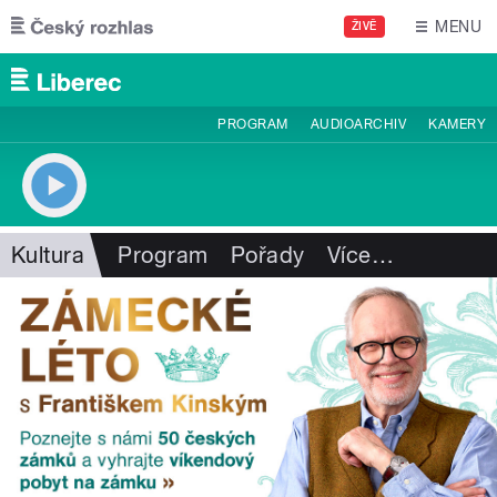
Přejít k hlavnímu obsahu
MENU
ŽIVĚ
PROGRAM
AUDIOARCHIV
KAMERY
Kultura
Program
Pořady
Více
…