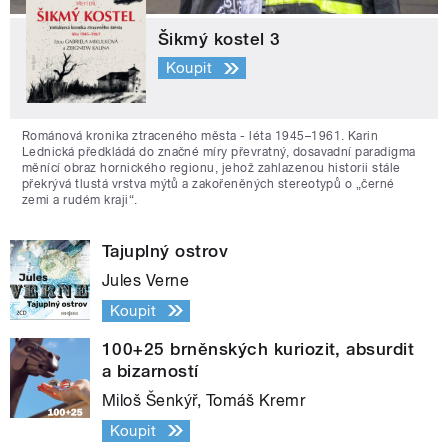
Šikmý kostel 3
Koupit
Románová kronika ztraceného města - léta 1945–1961. Karin
Lednická předkládá do značné míry převratný, dosavadní paradigma
měnící obraz hornického regionu, jehož zahlazenou historii stále
překrývá tlustá vrstva mýtů a zakořeněných stereotypů o „černé
zemi a rudém kraji“.
Tajuplný ostrov
Jules Verne
Koupit
100+25 brněnských kuriozit, absurdit
a bizarností
Miloš Šenkýř, Tomáš Kremr
Koupit