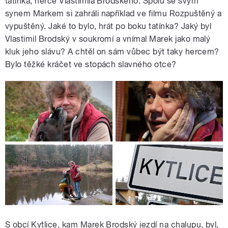
tatínka, herce Vlastimila Brodského. Spolu se svým
synem Markem si zahráli například ve filmu Rozpuštěný a
vypuštěný. Jaké to bylo, hrát po boku tatínka? Jaký byl
Vlastimil Brodský v soukromí a vnímal Marek jako malý
kluk jeho slávu? A chtěl on sám vůbec být taky hercem?
Bylo těžké kráčet ve stopách slavného otce?
S obcí Kytlice, kam Marek Brodský jezdí na chalupu, byl,