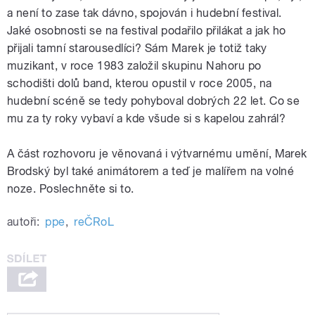
a není to zase tak dávno, spojován i hudební festival.
Jaké osobnosti se na festival podařilo přilákat a jak ho
přijali tamní starousedlíci? Sám Marek je totiž taky
muzikant, v roce 1983 založil skupinu Nahoru po
schodišti dolů band, kterou opustil v roce 2005, na
hudební scéně se tedy pohyboval dobrých 22 let. Co se
mu za ty roky vybaví a kde všude si s kapelou zahrál?
A část rozhovoru je věnovaná i výtvarnému umění, Marek
Brodský byl také animátorem a teď je malířem na volné
noze. Poslechněte si to.
autoři:
ppe
,
reČRoL