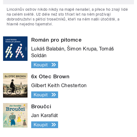
Lincolnův ostrov nikdo nikdy na mapě nenašel, a přece ho znají lidé
na celém světě. Už déle než sto třicet let na něm prožívají
dobrodružství s pěticí trosečníků, kteří na něm našli útočiště, a
hlavně nejedno tajemství.
Román pro pitomce
Lukáš Balabán, Šimon Krupa, Tomáš
Soldán
Koupit
6x Otec Brown
Gilbert Keith Chesterton
Koupit
Broučci
Jan Karafiát
Koupit