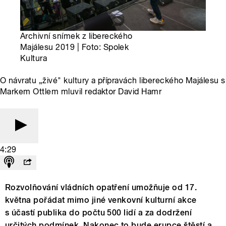
Archivní snímek z libereckého
Majálesu 2019 | Foto: Spolek
Kultura
O návratu „živé" kultury a přípravách libereckého Majálesu s
Markem Ottlem mluvil redaktor David Hamr
4:29
Rozvolňování vládních opatření umožňuje od 17.
května pořádat mimo jiné venkovní kulturní akce
s účastí publika do počtu 500 lidí a za dodržení
určitých podmínek. Nakonec to bude erupce štěstí a