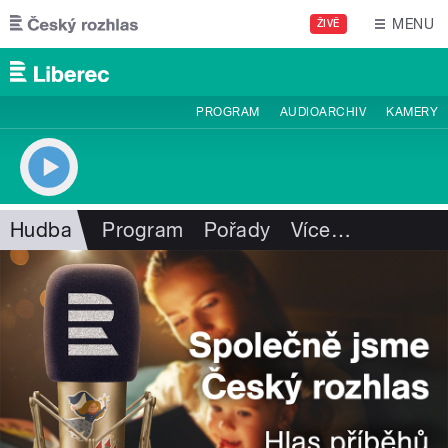
Přejít k hlavnímu obsahu
MENU
ŽIVĚ
PROGRAM
AUDIOARCHIV
KAMERY
Hudba
Program
Pořady
Více
…