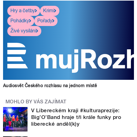
Hry a četby
Krimi
Pohádky
Pořady
Živé vysílání
Audiosvět Českého rozhlasu na jednom místě
MOHLO BY VÁS ZAJÍMAT
V Libereckém kraji #kulturaprezije:
Big’O’Band hraje tři krále funky pro
liberecké anděl(k)y