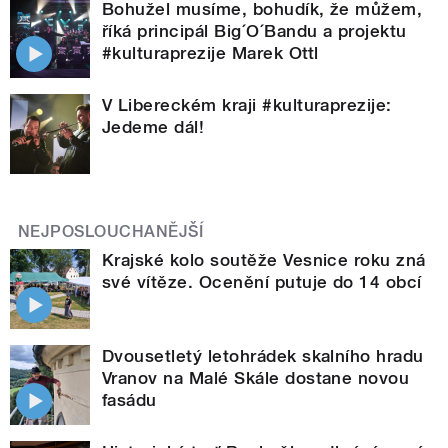
Bohužel musíme, bohudík, že můžem,
říká principál Big´O´Bandu a projektu
#kulturaprezije Marek Ottl
V Libereckém kraji #kulturaprezije:
Jedeme dál!
NEJPOSLOUCHANĚJŠÍ
Krajské kolo soutěže Vesnice roku zná
své vítěze. Ocenění putuje do 14 obcí
Dvousetletý letohrádek skalního hradu
Vranov na Malé Skále dostane novou
fasádu