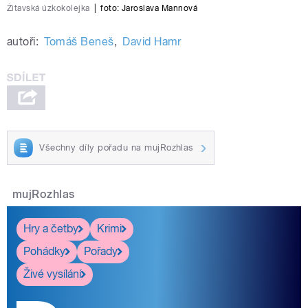
Žitavská úzkokolejka
|
foto: Jaroslava Mannová
autoři:
Tomáš Beneš
,
David Hamr
Všechny díly pořadu na mujRozhlas
mujRozhlas
Hry a četby
Krimi
Pohádky
Pořady
Živé vysílání