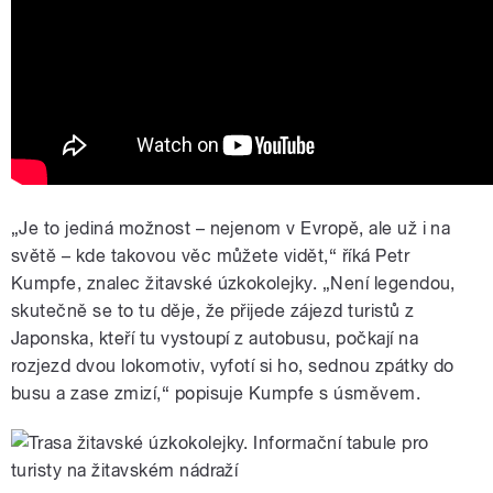
„Je to jediná možnost – nejenom v Evropě, ale už i na
světě – kde takovou věc můžete vidět,“ říká Petr
Kumpfe, znalec žitavské úzkokolejky. „Není legendou,
skutečně se to tu děje, že přijede zájezd turistů z
Japonska, kteří tu vystoupí z autobusu, počkají na
rozjezd dvou lokomotiv, vyfotí si ho, sednou zpátky do
busu a zase zmizí,“ popisuje Kumpfe s úsměvem.