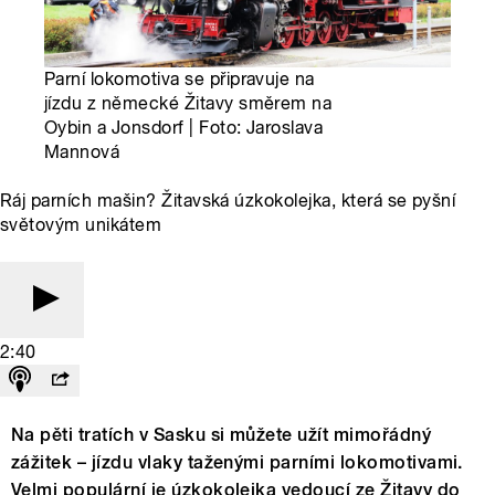
Parní lokomotiva se připravuje na
jízdu z německé Žitavy směrem na
Oybin a Jonsdorf | Foto: Jaroslava
Mannová
Ráj parních mašin? Žitavská úzkokolejka, která se pyšní
světovým unikátem
2:40
Na pěti tratích v Sasku si můžete užít mimořádný
zážitek – jízdu vlaky taženými parními lokomotivami.
Velmi populární je úzkokolejka vedoucí ze Žitavy do