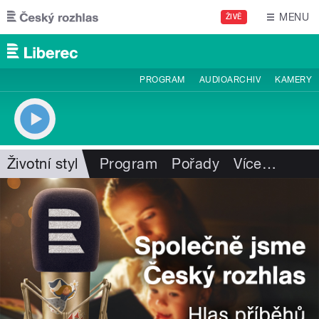
Přejít k hlavnímu obsahu
MENU
ŽIVĚ
PROGRAM
AUDIOARCHIV
KAMERY
Životní styl
Program
Pořady
Více
…