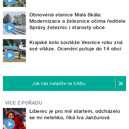
Obnovená stanice Malá Skála:
Modernizace a železnice očima ředitele
Správy železnic i starosty obce
Krajské kolo soutěže Vesnice roku zná
své vítěze. Ocenění putuje do 14 obcí
Jak nás naladíte na DABu
VÍCE Z POŘADU
Liberec je pro mě startem, odcházelo
se mi nelehko, říká Iva Janžurová