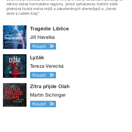
měnící obraz hornického regionu, jehož zahlazenou historii stále
překrývá tlustá vrstva mýtů a zakořeněných stereotypů o „černé
zemi a rudém kraji“.
Tragédie Liblice
Jiří Havelka
Koupit
Lyžák
Tereza Verecká
Koupit
Zítra přijde Olah
Martin Sichinger
Koupit