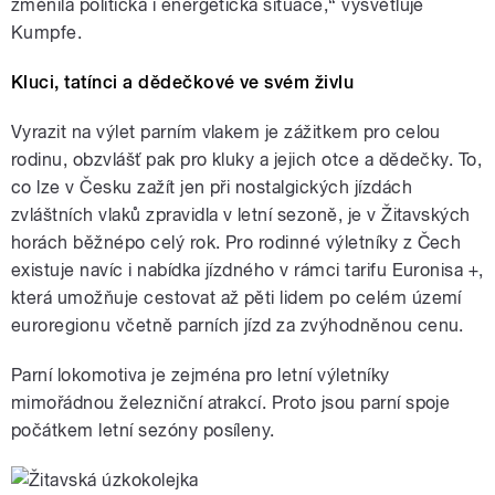
změnila politická i energetická situace,“ vysvětluje
Kumpfe.
Kluci, tatínci a dědečkové ve svém živlu
Vyrazit na výlet parním vlakem je zážitkem pro celou
rodinu, obzvlášť pak pro kluky a jejich otce a dědečky. To,
co lze v Česku zažít jen při nostalgických jízdách
zvláštních vlaků zpravidla v letní sezoně, je v Žitavských
horách běžnépo celý rok. Pro rodinné výletníky z Čech
existuje navíc i nabídka jízdného v rámci tarifu Euronisa +,
která umožňuje cestovat až pěti lidem po celém území
euroregionu včetně parních jízd za zvýhodněnou cenu.
Parní lokomotiva je zejména pro letní výletníky
mimořádnou železniční atrakcí. Proto jsou parní spoje
počátkem letní sezóny posíleny.