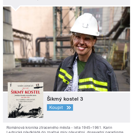
Šikmý kostel 3
Koupit
Románová kronika ztraceného města - léta 1945–1961. Karin
Lednická předkládá do značné míry převratný, dosavadní paradigma