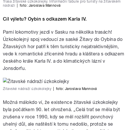
Trasa žitavské úzkokolejky. Informační tabule pro turisty na žitavském
nádraží
|
foto: Jaroslava Mannová
Cíl výletu? Oybin s odkazem Karla IV.
Parní lokomotivy jezdí v Sasku na několika trasách!
Úzkokolejný spoj vedoucí ze saské Žitavy do Oybína do
Žitavských hor patří k těm turisticky nejatraktivnějším,
vede k romantické zřícenině hradu a kláštera s odkazem
českého krále Karla IV. a do klimatických lázní v
Jonsdorfu.
Žitavské nádraží úzkokolejky
|
foto: Jaroslava Mannová
Možná málokdo ví, že existence žitavské úzkokolejky
byla počátkem 90. let ohrožená. „Celá trať se měla být
zrušena v roce 1990, kdy se měl rozšířit povrchový
uhelný důl, ale naštěstí k tomu nedošlo, protože se