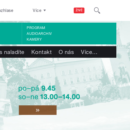
ozhlase
Více
ŽIVĚ
PROGRAM
AUDIOARCHIV
KAMERY
s naladíte
Kontakt
O nás
Více
…