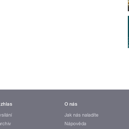
zhlas
O nás
ysílání
Jak nás naladíte
rchiv
Nápověda