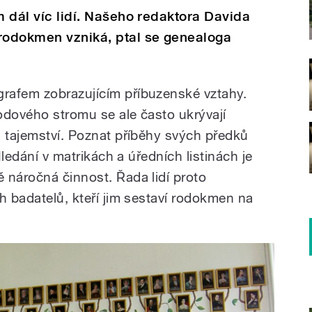
m dál víc lidí. Našeho redaktora Davida
 rodokmen vzniká, ptal se genealoga
rafem zobrazujícím příbuzenské vztahy.
odového stromu se ale často ukrývají
á tajemství. Poznat příběhy svých předků
 Hledání v matrikách a úředních listinách je
 náročná činnost. Řada lidí proto
h badatelů, kteří jim sestaví rodokmen na