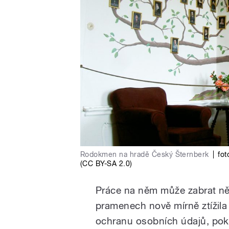
Rodokmen na hradě Český Šternberk
|
fot
(CC BY-SA 2.0)
Práce na něm může zabrat něk
pramenech nově mírně ztížil
ochranu osobních údajů, poku