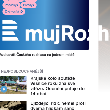
Pohádky
Pořady
Živé vysílání
Audiosvět Českého rozhlasu na jednom místě
NEJPOSLOUCHANĚJŠÍ
Krajské kolo soutěže
Vesnice roku zná své
vítěze. Ocenění putuje do
14 obcí
Ujíždějící řidič neměl proti
dvěma hlídkám šanci