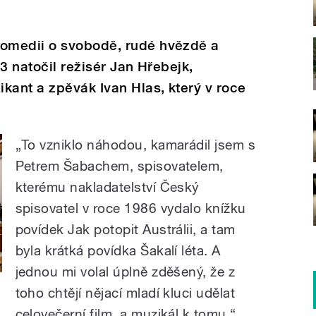
omedii o svobodě, rudé hvězdě a
3 natočil režisér Jan Hřebejk,
kant a zpěvák Ivan Hlas, který v roce
„To vzniklo náhodou, kamarádil jsem s
Petrem Šabachem, spisovatelem,
kterému nakladatelství Český
spisovatel v roce 1986 vydalo knížku
povídek Jak potopit Austrálii, a tam
byla krátká povídka Šakalí léta. A
jednou mi volal úplně zděšený, že z
toho chtějí nějací mladí kluci udělat
celovečerní film, a muzikál k tomu,“