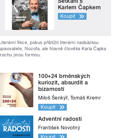
Setkání s
Karlem Čapkem
Koupit
Literární fikce, pokus přiblížit literární nadsázkou
spisovatele, filozofa, ale hlavně člověka Karla Čapka
trochu jinou formou.
100+24 brněnských
kuriozit, absurdit a
bizarností
Miloš Šenkýř, Tomáš Kremr
Koupit
Adventní radosti
František Novotný
Koupit