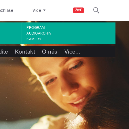
ozhlase
Více
ŽIVĚ
PROGRAM
AUDIOARCHIV
KAMERY
díte
Kontakt
O nás
Více
…