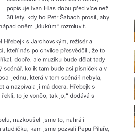
popisuje Ivan Hlas dobu před více než
30 lety, kdy ho Petr Šabach prosil, aby
o nápad oněm
„
klukům
“
rozmluvit.
ěl Hřebejk s Jarchovským, režisér a
i, kteří nás po chvilce přesvědčili, že to
 říkal, dobře, ale muziku bude dělat tady
 scénář, kolik tam bude asi písniček a v
psal jednu, která v tom scénáři nebyla,
t a nazpívala ji má dcera. Hřebejk s
řekli, to je vončo, tak jo,“ dodává s
elu, nazkoušeli jsme to, nahráli
tudiíčku, kam jsme pozvali Pepu Pilaře,