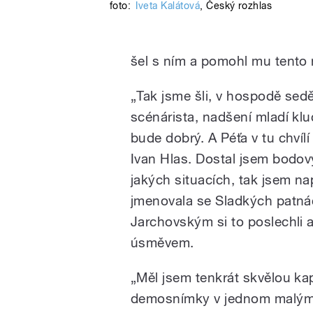
foto:
Iveta Kalátová
,
Český rozhlas
šel s ním a pomohl mu tent
„Tak jsme šli, v hospodě sed
scénárista, nadšení mladí kluc
bude dobrý. A Péťa v tu chvílí
Ivan Hlas. Dostal jsem bodový
jakých situacích, tak jsem na
jmenovala se Sladkých patnác
Jarchovským si to poslechli a 
úsměvem.
„Měl jsem tenkrát skvělou kap
demosnímky v jednom malým s