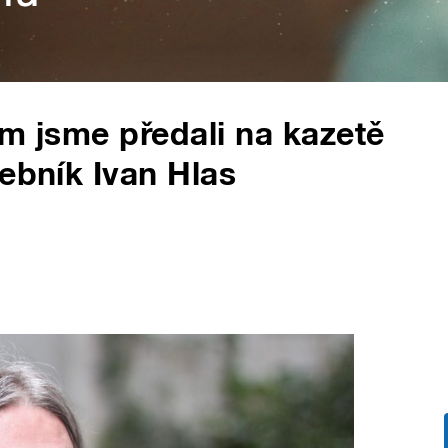
ům jsme předali na kazetě
debník Ivan Hlas