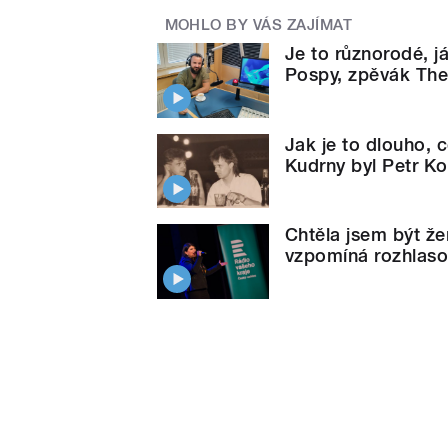
MOHLO BY VÁS ZAJÍMAT
Je to různorodé, j
Pospy, zpěvák The
Jak je to dlouho, 
Kudrny byl Petr Ko
Chtěla jsem být že
vzpomíná rozhlas