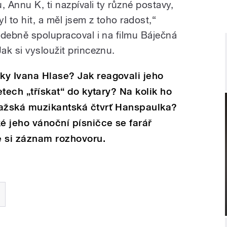
 Annu K, ti nazpívali ty různé postavy,
yl to hit, a měl jsem z toho radost,“
udebně spolupracoval i na filmu Báječná
ak si vysloužit princeznu.
ky Ivana Hlase? Jak reagovali jeho
etech „třískat“ do kytary? Na kolik ho
ražská muzikantská čtvrť Hanspaulka?
ké jeho vánoční písničce se farář
e si záznam rozhovoru.