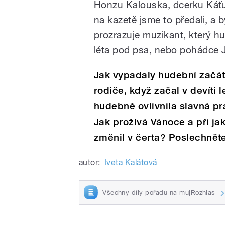
Honzu Kalouska, dcerku Káťu,
na kazetě jsme to předali, a b
prozrazuje muzikant, který h
léta pod psa, nebo pohádce J
Jak vypadaly hudební začát
rodiče, když začal v devíti l
hudebně ovlivnila slavná p
Jak prožívá Vánoce a při ja
změnil v čerta? Poslechnět
autor:
Iveta Kalátová
Všechny díly pořadu na mujRozhlas