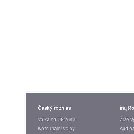
Český rozhlas
mujRo
Válka na Ukrajině
Živé v
Komunální volby
Audioa