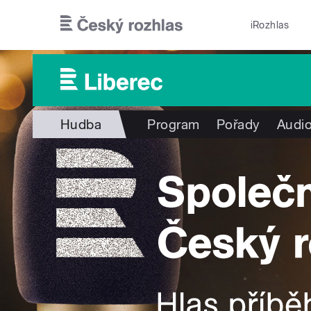
Přejít k hlavnímu obsahu
iRozhlas
Hudba
Program
Pořady
Audio