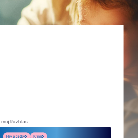
mujRozhlas
Hry a četby
Krimi