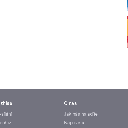
zhlas
O nás
ysílání
Jak nás naladíte
rchiv
Nápověda