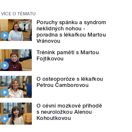
VÍCE O TÉMATU
Poruchy spánku a syndrom
neklidných nohou -
poradna s lékařkou Martou
Vránovou
Trénink paměti s Martou
Fojtíkovou
O osteoporóze s lékařkou
Petrou Čamborovou
O cévní mozkové příhodě
s neuroložkou Alenou
Kohoutkovou