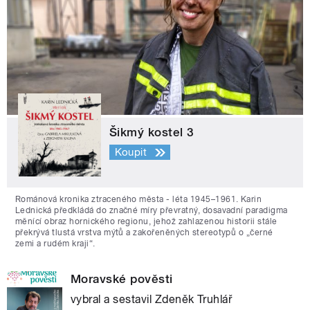
Šikmý kostel 3
Koupit
Románová kronika ztraceného města - léta 1945–1961. Karin
Lednická předkládá do značné míry převratný, dosavadní paradigma
měnící obraz hornického regionu, jehož zahlazenou historii stále
překrývá tlustá vrstva mýtů a zakořeněných stereotypů o „černé
zemi a rudém kraji“.
Moravské pověsti
vybral a sestavil Zdeněk Truhlář