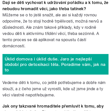
Dají se děti vychovat k udržování pořádku a k tomu, že
nebudou hromadit věci, jako třeba tatínek?
Můžeme se o to jistě snažit, ale asi si každý rovnou
odpovíme, že to stojí hodně trpělivosti, možná nervů a
důslednosti. Ale znám takové příklady, kdy v rodině
vedou děti k aktivnímu třídění věcí, třeba sezónně. A
tento proces se dá aplikovat na spoustu částí
domácností.
Úklid domova i úklid duše. Jaro je nejlepší
období pro detoxikaci těla. Poradíme vám, jak na
to
Vedeme děti k tomu, co ještě potřebujeme a dobře nám
slouží, a z čeho jsme už vyrostli, kde už jsme jinde a ty
věci vlastně nepotřebujeme.
Jak ony takzvané hromaditele přemluvit k tomu, aby