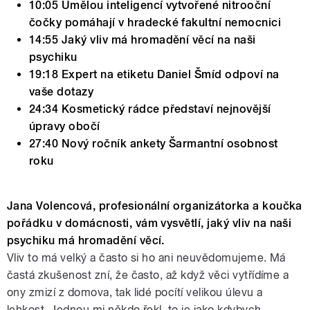
10:05 Umělou inteligencí vytvořené nitrooční
čočky pomáhají v hradecké fakultní nemocnici
14:55 Jaký vliv má hromadění věcí na naši
psychiku
19:18 Expert na etiketu Daniel Šmíd odpoví na
vaše dotazy
24:34 Kosmetický rádce představí nejnovější
úpravy obočí
27:40 Nový ročník ankety Šarmantní osobnost
roku
Jana Volencová, profesionální organizátorka a koučka
pořádku v domácnosti, vám vysvětlí, jaký vliv na naši
psychiku má hromadění věcí.
Vliv to má velký a často si ho ani neuvědomujeme. Má
častá zkušenost zní, že často, až když věci vytřídíme a
ony zmizí z domova, tak lidé pocítí velikou úlevu a
lehkost. Jednou mi někdo řekl, to je jako kdybych