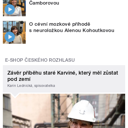
Čamborovou
O cévní mozkové příhodě
s neuroložkou Alenou Kohoutkovou
E-SHOP ČESKÉHO ROZHLASU
Závěr příběhu staré Karviné, který měl zůstat
pod zemí
Karin Lednická, spisovatelka