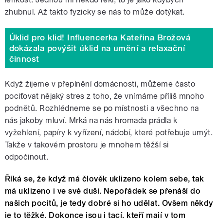
zhubnul. Až takto fyzicky se nás to může dotýkat.
Úklid pro klid! Influencerka Kateřina Brožová
dokázala povýšit úklid na umění a relaxační
činnost
Když žijeme v přeplnění domácnosti, můžeme často
pociťovat nějaký stres z toho, že vnímáme příliš mnoho
podnětů. Rozhlédneme se po místnosti a všechno na
nás jakoby mluví. Mrká na nás hromada prádla k
vyžehlení, papíry k vyřízení, nádobí, které potřebuje umýt.
Takže v takovém prostoru je mnohem těžší si
odpočinout.
Říká se, že když má člověk uklizeno kolem sebe, tak
má uklizeno i ve své duši. Nepořádek se přenáší do
našich pocitů, je tedy dobré si ho udělat. Ovšem někdy
je to těžké. Dokonce jsou i tací, kteří mají v tom