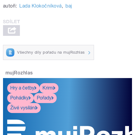
autoři:
Lada Klokočníková
,
baj
Všechny díly pořadu na mujRozhlas
mujRozhlas
Hry a četby
Krimi
Pohádky
Pořady
Živé vysílání