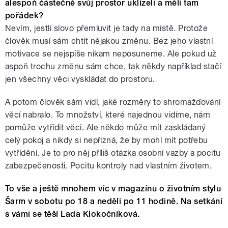
alespoň částečně svůj prostor uklízeli a měli tam
pořádek?
Nevím, jestli slovo přemluvit je tady na místě. Protože
člověk musí sám chtít nějakou změnu. Bez jeho vlastní
motivace se nejspíše nikam neposuneme. Ale pokud už
aspoň trochu změnu sám chce, tak někdy například stačí
jen všechny věci vyskládat do prostoru.
A potom člověk sám vidí, jaké rozměry to shromažďování
věcí nabralo. To množství, které najednou vidíme, nám
pomůže vytřídit věci. Ale někdo může mít zaskládaný
celý pokoj a nikdy si nepřizná, že by mohl mít potřebu
vytřídění. Je to pro něj příliš otázka osobní vazby a pocitu
zabezpečenosti. Pocitu kontroly nad vlastním životem.
To vše a ještě mnohem víc v magazínu o životním stylu
Šarm v sobotu po 18 a neděli po 11 hodině. Na setkání
s vámi se těší Lada Klokočníková.