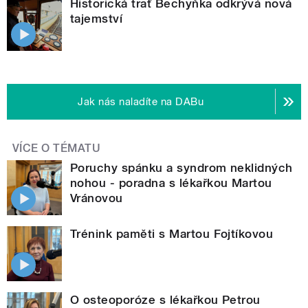
Historická trať Bechyňka odkrývá nová
tajemství
Jak nás naladíte na DABu
VÍCE O TÉMATU
Poruchy spánku a syndrom neklidných
nohou - poradna s lékařkou Martou
Vránovou
Trénink paměti s Martou Fojtíkovou
O osteoporóze s lékařkou Petrou