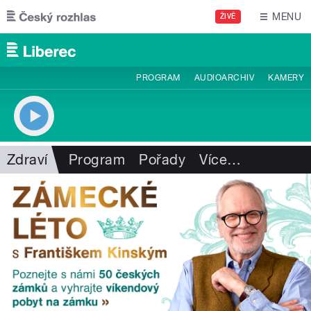
Přejít k hlavnímu obsahu
MENU
ŽIVĚ
PROGRAM
AUDIOARCHIV
KAMERY
Zdraví
Program
Pořady
Více
…