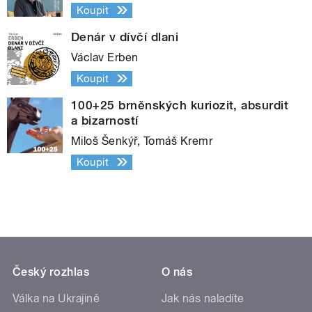
Koupit
Denár v dívčí dlani
Václav Erben
Koupit
100+25 brněnských kuriozit, absurdit
a bizarností
Miloš Šenkýř, Tomáš Kremr
Koupit
Český rozhlas
O nás
Válka na Ukrajině
Jak nás naladíte