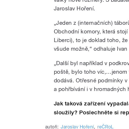
Jaroslav Hoření.
„Jeden z (internačních) tábo
Obchodní komory, která stoj
Liberci), to je doklad toho, 
všude možně,“ odhaluje Ivan
„Další byl například v podkrov
poště, bylo toho víc,…jenom v
dodává. Otřesné podmínky v i
a pohřbívání i v hromadných 
Jak taková zařízení vypada
sloužily? Poslechněte si rep
autoři:
Jaroslav Hoření
,
reČRoL