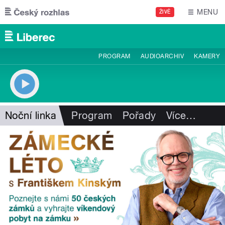
Přejít k hlavnímu obsahu
MENU
ŽIVĚ
PROGRAM
AUDIOARCHIV
KAMERY
Noční linka
Program
Pořady
Více
…