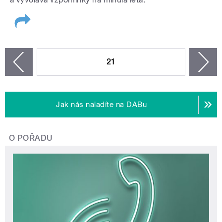
STRÁNKY
21
n
zí
Jak nás naladíte na DABu
O POŘADU