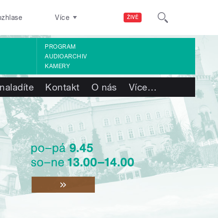
ozhlase
Více
ŽIVĚ
PROGRAM
AUDIOARCHIV
KAMERY
naladíte
Kontakt
O nás
Více
…