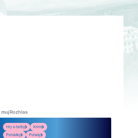
mujRozhlas
Hry a četby
Krimi
Pohádky
Pořady