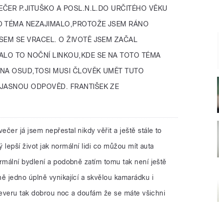
EČER P.JITUŠKO A POSL.N.L.DO URČITÉHO VĚKU
O TÉMA NEZAJIMALO,PROTOŽE JSEM RÁNO
SEM SE VRACEL. O ŽIVOTĚ JSEM ZAČAL
ALO TO NOČNÍ LINKOU,KDE SE NA TOTO TÉMA
M NA OSUD,TOSI MUSI ČLOVĚK UMĚT TUTO
 JASNOU ODPOVĚD. FRANTIŠEK ZE
ečer já jsem nepřestal nikdy věřit a ještě stále to
ý lepší život jak normální lidi co můžou mít auta
mální bydlení a podobně zatím tomu tak není ještě
 jedno úplně vynikající a skvělou kamarádku i
 severu tak dobrou noc a doufám že se máte všichni