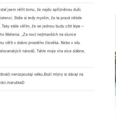
stal jsem věřit tomu, že najdu spřízněnou duši.
existenci. Stále si tedy myslím, že ta pravá někde
 Taky stále věřím, že se jednou budu cítit lépe –
řího Mahena: „Za nocí nejtmavších na slunce
nu věřit v dobro prostého člověka. Nebo v sílu
slovanských národů. Tahle moje víra sice slábne,
štváči nerozpoutají válku,Boží mlýny si dávají na
rdci.maruškaD