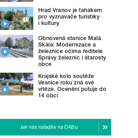
Hrad Vranov je tahákem
pro vyznavače turistiky
i kultury
Obnovená stanice Malá
Skála: Modernizace a
železnice očima ředitele
Správy železnic i starosty
obce
Krajské kolo soutěže
Vesnice roku zná své
vítěze. Ocenění putuje do
14 obcí
Jak nás naladíte na DABu