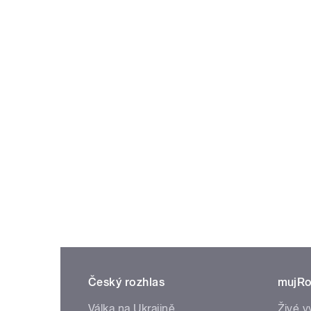
Český rozhlas
mujRo
Válka na Ukrajině
Živé v