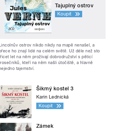
Tajuplný ostrov
Koupit
Lincolnův ostrov nikdo nikdy na mapě nenašel, a
přece ho znají lidé na celém světě. Už déle než sto
třicet let na něm prožívají dobrodružství s pěticí
trosečníků, kteří na něm našli útočiště, a hlavně
nejedno tajemství.
Šikmý kostel 3
Karin Lednická
Koupit
Zámek