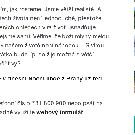
m, jak rosteme. Jsme větší realisté. A
stech života není jednoduché, přestože
erých ohledech víra život usnadňuje.
ejsme sami. Věříme, že boží mlýny melou
c v našem životě není náhodou... S vírou,
tka bude líp, se žije možná s větší
věřit vy?
 v dnešní Noční lince z Prahy už teď
lefonní číslo 731 800 900 nebo psát na
padně využijte
webový formulář