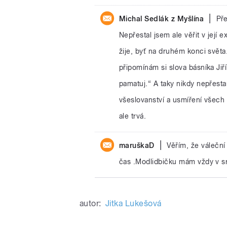
|
Michal Sedlák z Myšlína
Pře
Nepřestal jsem ale věřit v její 
žije, byť na druhém konci světa.
připomínám si slova básníka Ji
pamatuj.“ A taky nikdy nepřesta
všeslovanství a usmíření všech 
ale trvá.
|
maruškaD
Věřím, že váleční 
čas .Modlidbičku mám vždy v s
autor:
Jitka Lukešová