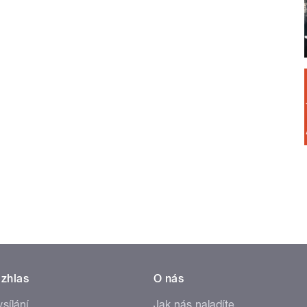
zhlas
O nás
ysílání
Jak nás naladíte