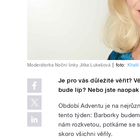
Moderátorka Noční linky Jitka Lukešová
|
foto:
Khalil
Je pro vás důležité věřit? V
bude líp? Nebo jste naopak v
Období Adventu je na nejrůzně
tento týden: Barborky budeme
nám rozkvetou, potkáme se s č
skoro všichni věřily.