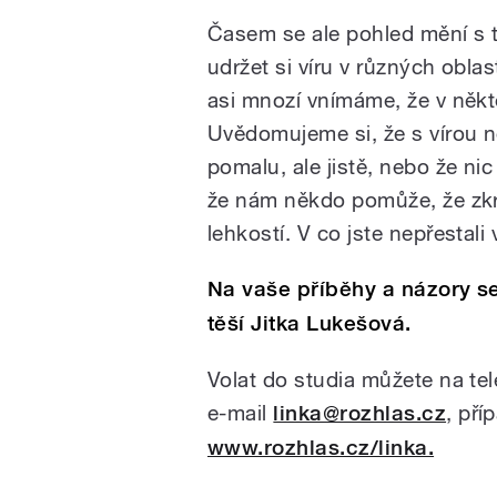
Časem se ale pohled mění s tí
udržet si víru v různých obla
asi mnozí vnímáme, že v někt
Uvědomujeme si, že s vírou n
pomalu, ale jistě, nebo že ni
že nám někdo pomůže, že zkrá
lehkostí. V co jste nepřestali 
Na vaše příběhy a názory se
těší Jitka Lukešová.
Volat do studia můžete na te
e-mail
linka@rozhlas.cz
, pří
www.rozhlas.cz/linka.