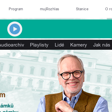
Program
mujRozhlas
Stanice
O r
Audioarchiv
Playlisty
Lidé
Kamery
Jak nás 