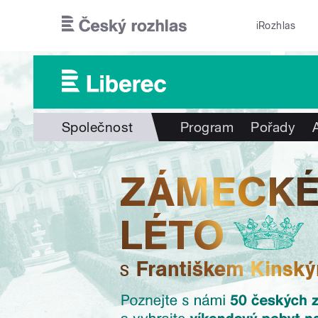
Přejít k hlavnímu obsahu
iRozhlas
Společnost
Program
Pořady