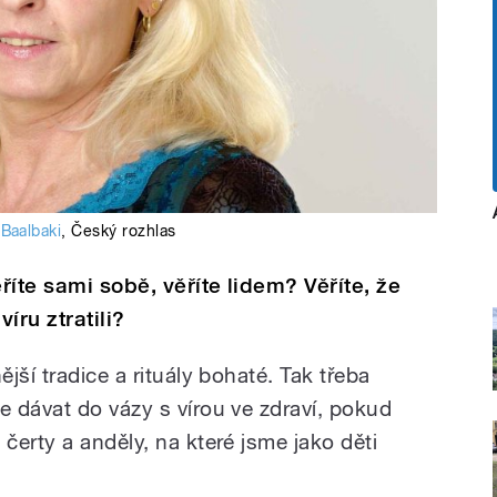
 Baalbaki
,
Český rozhlas
ěříte sami sobě, věříte lidem? Věříte, že
íru ztratili?
jší tradice a rituály bohaté. Tak třeba
 dávat do vázy s vírou ve zdraví, pokud
erty a anděly, na které jsme jako děti