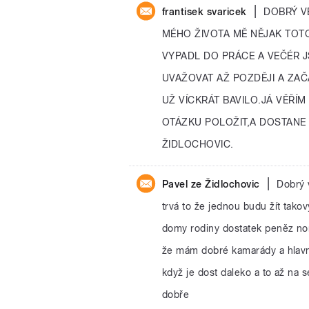
|
frantisek svaricek
DOBRÝ V
MÉHO ŽIVOTA MĚ NĚJAK TOT
VYPADL DO PRÁCE A VEČÉR J
UVAŽOVAT AŽ POZDĚJI A ZAČ
UŽ VÍCKRÁT BAVILO.JÁ VĚŘÍ
OTÁZKU POLOŽIT,A DOSTANE
ŽIDLOCHOVIC.
|
Pavel ze Židlochovic
Dobrý v
trvá to že jednou budu žít takov
domy rodiny dostatek peněz nor
že mám dobré kamarády a hlavně
když je dost daleko a to až na
dobře