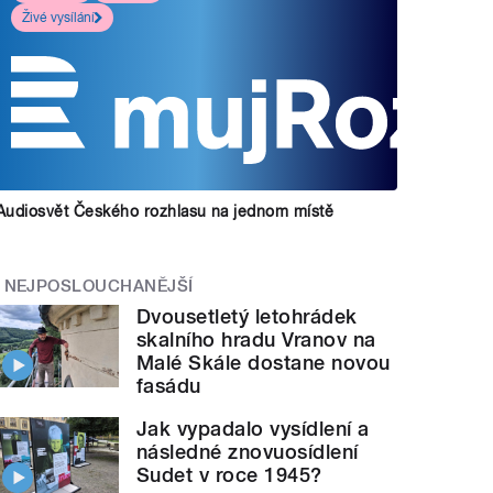
Živé vysílání
Audiosvět Českého rozhlasu na jednom místě
NEJPOSLOUCHANĚJŠÍ
Dvousetletý letohrádek
skalního hradu Vranov na
Malé Skále dostane novou
fasádu
Jak vypadalo vysídlení a
následné znovuosídlení
Sudet v roce 1945?