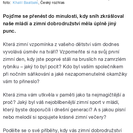
foto:
Khalil Baalbaki
,
Český rozhlas
Pojďme se přenést do minulosti, kdy sníh zkrášloval
naše mládí a zimní dobrodružství měla úplně jiný
punc.
Která zimní vzpomínka z vašeho dětství vám dodnes
vyvolává úsměv na tváři? Vzpomeňte si na svůj první
zimní den, kdy jste poprvé stáli na bruslích na zamrzlém
rybníku – jaký to byl pocit? Kdo byl vaším společníkem
při nočním sáňkování a jaké nezapomenutelné okamžiky
vám to přineslo?
Která zima vám utkvěla v paměti jako ta nejmagičtější a
proč? Jaký byl váš nejoblíbenější zimní sport v mládí,
který byste doporučili i dnešní generaci? A s jakou písní
nebo melodií si spojujete krásné zimní večery?
Podělte se o své příběhy, kdy vás zimní dobrodružství