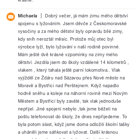
|
Michaela
Dobrý večer, já mám zimu mého dětství
spojenu s lyžováním. Jsem děvče z Českomoravské
vysočiny a za mého dětství byly opravdu bílé zimy,
kdy sníh neroztál měsíc. Protože můj otec byl
výrobce lyží, bylo lyžování v naší rodině povinné.
Mám ještě dvě krásné vzpomínky na zimy mého
dětství. Jezdila jsem do školy vzdálené 14 kilometrů ,
vlakem , který tahala ještě parní lokomotiva.. Vlak
vyjížděl ze Ždáru nad Sázavou přes Nové město na
Moravě a Bystřici nad Perštejnem. Když napadlo
hodně sněhu a koleje na náhorní rovině mezi Novým
Městem a Bystřicí byly zaváté, tak vlak jednoduše
nepřijel. Jiné spojení nebylo ,tak jsme běželi na
poštu telefonovat do školy, že dnes nepřijedeme. To
byla potom slast, když jsme doma odložili školní tašky
a uháněli jsme sáňkovat a lyžovat. Další krásnou