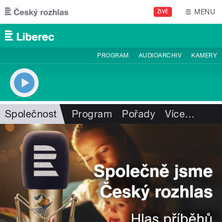
Přejít k hlavnímu obsahu
MENU
ŽIVĚ
PROGRAM
AUDIOARCHIV
KAMERY
Společnost
Program
Pořady
Více
…