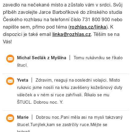
zavedlo na nečekané místo a zůstalo vám v srdci. Svůj
příběh zavolejte Jarce Barboříkové do zlínského studia
Českého rozhlasu na telefonní číslo 731 800 900 nebo
napište sem, přímo pod téma (
rozhlas.cz/linka
). K
dispozici je také email
linka@rozhlas.cz
. Těším se na
Vás!
|
Michal Sedlák z Myšlína
Tomu rukávníku se říkalo
štucl.
|
Yveta
Zdravim, reaguji na oosledni volajici. Misto
rukavic jsme nosili na krku zavěšeny kožešinový duty
váleček a v ném si ruce zahřívali. Říkalo se mu
ŠTUCL. Dobrou noc. Y.
|
Marie
Dobrou noc.Pani měla asi na mysli takzvaný
štucel.Tunýlek,kam se zastrčily ruce.Mějte se
krásně.