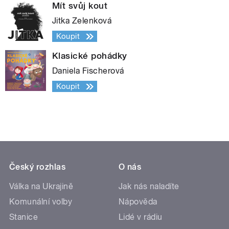
Mít svůj kout
Jitka Zelenková
Koupit
Klasické pohádky
Daniela Fischerová
Koupit
Český rozhlas
O nás
Válka na Ukrajině
Jak nás naladíte
Komunální volby
Nápověda
Stanice
Lidé v rádiu