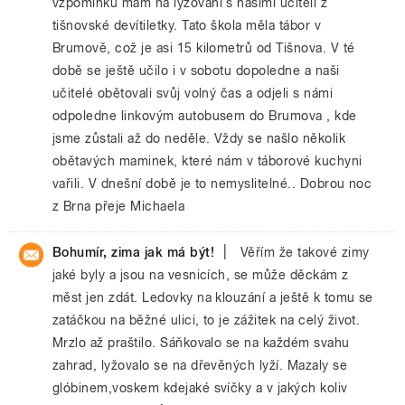
vzpomínku mám na lyžování s našimi učiteli z
tišnovské devítiletky. Tato škola měla tábor v
Brumově, což je asi 15 kilometrů od Tišnova. V té
době se ještě učilo i v sobotu dopoledne a naši
učitelé obětovali svůj volný čas a odjeli s námi
odpoledne linkovým autobusem do Brumova , kde
jsme zůstali až do neděle. Vždy se našlo několik
obětavých maminek, které nám v táborové kuchyni
vařili. V dnešní době je to nemyslitelné.. Dobrou noc
z Brna přeje Michaela
|
Bohumír, zima jak má být!
Věřím že takové zimy
jaké byly a jsou na vesnicích, se může děckám z
měst jen zdát. Ledovky na klouzání a ještě k tomu se
zatáčkou na běžné ulici, to je zážitek na celý život.
Mrzlo až praštilo. Sáňkovalo se na každém svahu
zahrad, lyžovalo se na dřevěných lyží. Mazaly se
glóbinem,voskem kdejaké svíčky a v jakých koliv