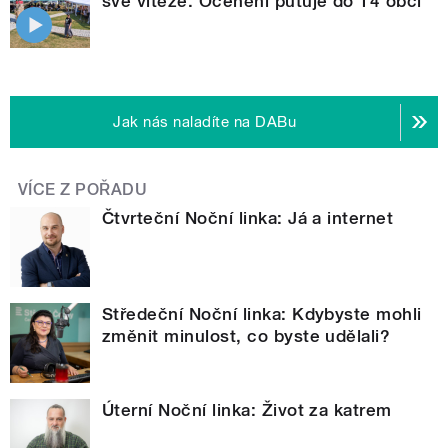
své vítěze. Ocenění putuje do 14 obcí
Jak nás naladíte na DABu
VÍCE Z POŘADU
Čtvrteční Noční linka: Já a internet
Středeční Noční linka: Kdybyste mohli
změnit minulost, co byste udělali?
Úterní Noční linka: Život za katrem