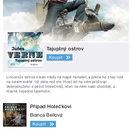
Tajuplný ostrov
Koupit
Lincolnův ostrov nikdo nikdy na mapě nenašel, a přece ho znají lidé
na celém světě. Už déle než sto třicet let na něm prožívají
dobrodružství s pěticí trosečníků, kteří na něm našli útočiště, a
hlavně nejedno tajemství.
Případ Holečkovi
Bianca Bellová
Koupit