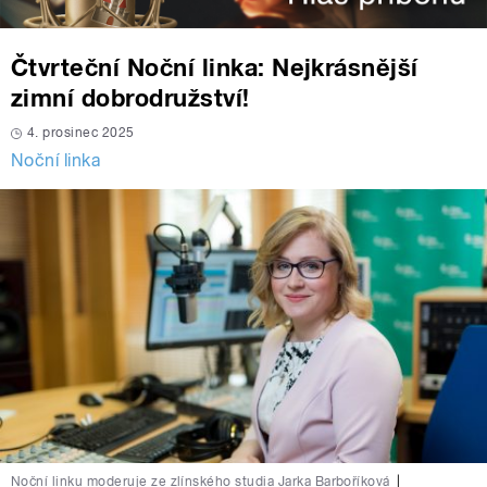
Čtvrteční Noční linka: Nejkrásnější
zimní dobrodružství!
4. prosinec 2025
Noční linka
Noční linku moderuje ze zlínského studia Jarka Barboříková
|