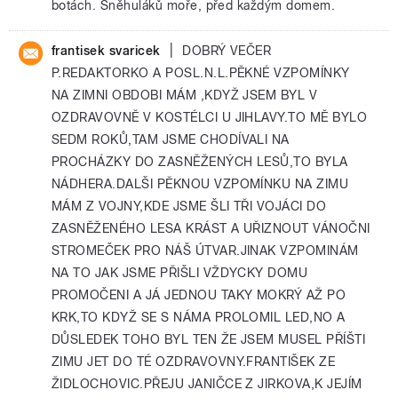
botách. Sněhuláků moře, před každým domem.
|
frantisek svaricek
DOBRÝ VEČER
P.REDAKTORKO A POSL.N.L.PĚKNÉ VZPOMÍNKY
NA ZIMNI OBDOBI MÁM ,KDYŽ JSEM BYL V
OZDRAVOVNĚ V KOSTÉLCI U JIHLAVY.TO MĚ BYLO
SEDM ROKŮ,TAM JSME CHODÍVALI NA
PROCHÁZKY DO ZASNĚŽENÝCH LESŮ,TO BYLA
NÁDHERA.DALŠI PĚKNOU VZPOMÍNKU NA ZIMU
MÁM Z VOJNY,KDE JSME ŠLI TŘI VOJÁCI DO
ZASNĚŽENÉHO LESA KRÁST A UŘIZNOUT VÁNOČNI
STROMEČEK PRO NÁŠ ÚTVAR.JINAK VZPOMINÁM
NA TO JAK JSME PŘIŠLI VŽDYCKY DOMU
PROMOČENI A JÁ JEDNOU TAKY MOKRÝ AŽ PO
KRK,TO KDYŽ SE S NÁMA PROLOMIL LED,NO A
DŮSLEDEK TOHO BYL TEN ŽE JSEM MUSEL PŘÍŠTI
ZIMU JET DO TÉ OZDRAVOVNY.FRANTIŠEK ZE
ŽIDLOCHOVIC.PŘEJU JANIČCE Z JIRKOVA,K JEJÍM