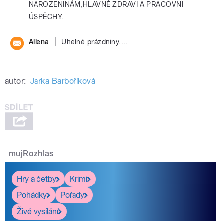
NAROZENINÁM,HLAVNĚ ZDRAVI A PRACOVNI
ÚSPĚCHY.
|
Allena
Uhelné prázdniny....
autor:
Jarka Barboříková
mujRozhlas
Hry a četby
Krimi
Pohádky
Pořady
Živé vysílání