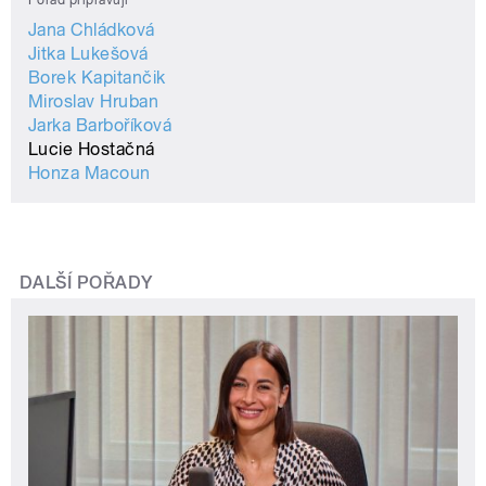
Jana Chládková
Jitka Lukešová
Borek Kapitančik
Miroslav Hruban
Jarka Barboříková
Lucie Hostačná
Honza Macoun
DALŠÍ POŘADY