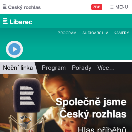
Přejít k hlavnímu obsahu
MENU
ŽIVĚ
PROGRAM
AUDIOARCHIV
KAMERY
Noční linka
Program
Pořady
Více
…