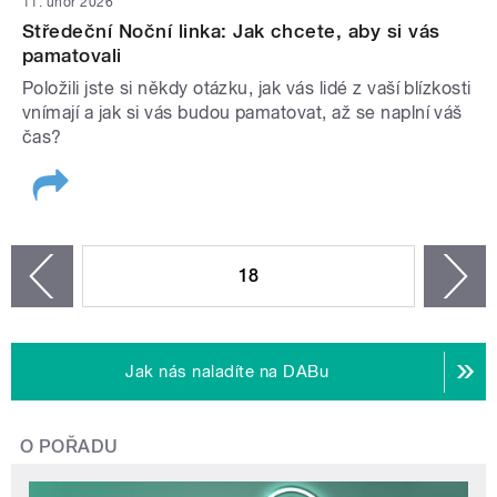
11. únor 2026
Středeční Noční linka: Jak chcete, aby si vás
pamatovali
Položili jste si někdy otázku, jak vás lidé z vaší blízkosti
vnímají a jak si vás budou pamatovat, až se naplní váš
čas?
STRÁNKY
18
n
zí
Jak nás naladíte na DABu
O POŘADU