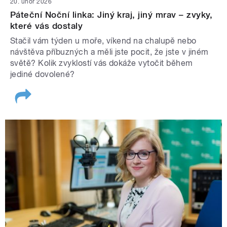
20. únor 2026
Páteční Noční linka: Jiný kraj, jiný mrav – zvyky,
které vás dostaly
Stačil vám týden u moře, víkend na chalupě nebo
návštěva příbuzných a měli jste pocit, že jste v jiném
světě? Kolik zvyklostí vás dokáže vytočit během
jediné dovolené?