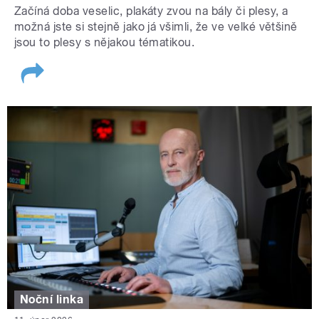
Začíná doba veselic, plakáty zvou na bály či plesy, a
možná jste si stejně jako já všimli, že ve velké většině
jsou to plesy s nějakou tématikou.
Noční linka