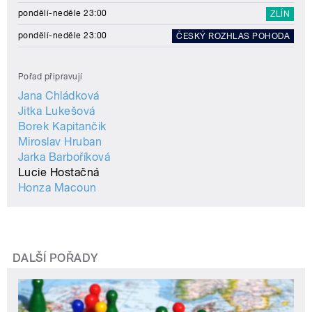
pondělí-neděle 23:00
ZLÍN
pondělí-neděle 23:00
ČESKÝ ROZHLAS POHODA
Pořad připravují
Jana Chládková
Jitka Lukešová
Borek Kapitančik
Miroslav Hruban
Jarka Barboříková
Lucie Hostačná
Honza Macoun
DALŠÍ POŘADY