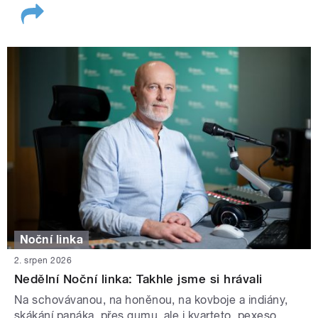
Noční linka
2. srpen 2026
Nedělní Noční linka: Takhle jsme si hrávali
Na schovávanou, na honěnou, na kovboje a indiány,
skákání panáka, přes gumu, ale i kvarteto, pexeso,