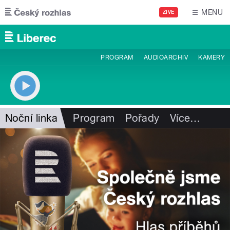
Přejít k hlavnímu obsahu
MENU
ŽIVĚ
PROGRAM
AUDIOARCHIV
KAMERY
Noční linka
Program
Pořady
Více
…