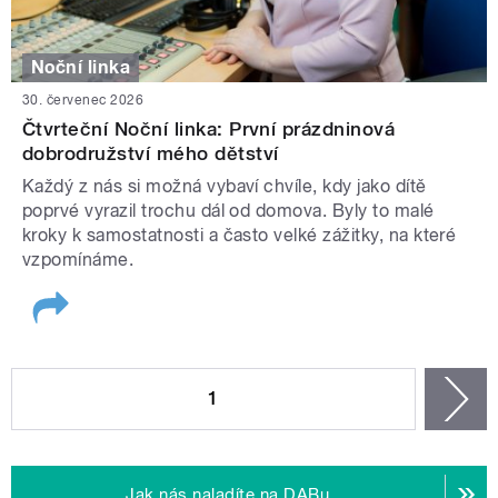
Noční linka
30. červenec 2026
Čtvrteční Noční linka: První prázdninová
dobrodružství mého dětství
Každý z nás si možná vybaví chvíle, kdy jako dítě
poprvé vyrazil trochu dál od domova. Byly to malé
kroky k samostatnosti a často velké zážitky, na které
vzpomínáme.
STRÁNKY
1
n
Jak nás naladíte na DABu