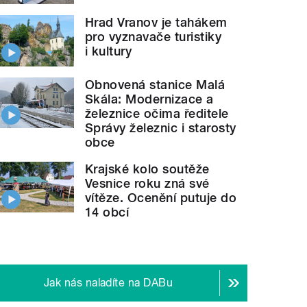
Hrad Vranov je tahákem
pro vyznavače turistiky
i kultury
Obnovená stanice Malá
Skála: Modernizace a
železnice očima ředitele
Správy železnic i starosty
obce
Krajské kolo soutěže
Vesnice roku zná své
vítěze. Ocenění putuje do
14 obcí
Jak nás naladíte na DABu