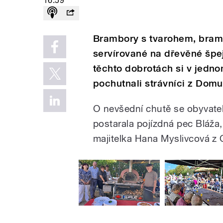
16:59
Brambory s tvarohem, bram
servírované na dřevěné špej
těchto dobrotách si v jedno
pochutnali strávníci z Domu
O nevšední chutě se obyvate
postarala pojízdná pec Bláža, 
majitelka Hana Myslivcová z 