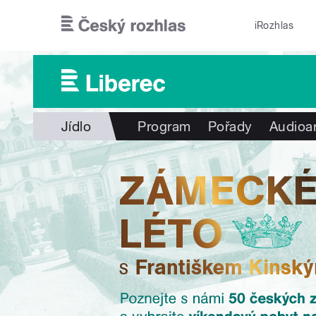
Přejít k hlavnímu obsahu
iRozhlas
Jídlo
Program
Pořady
Audioa