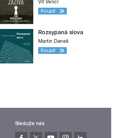
Vít Vencl
Koupit
Rozsypaná slova
Martin Daneš
Koupit
Sledujte nás