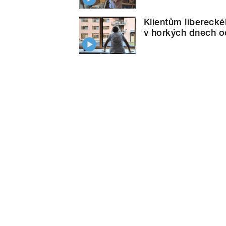
Klientům libereck
v horkých dnech 