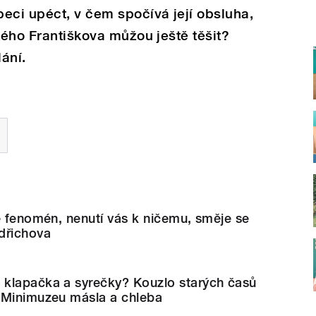
eci upéct, v čem spočívá její obsluha,
kého Františkova můžou ještě těšit?
ání.
e fenomén, nenutí vás k ničemu, směje se
dřichova
klapačka a syrečky? Kouzlo starých časů
 Minimuzeu másla a chleba