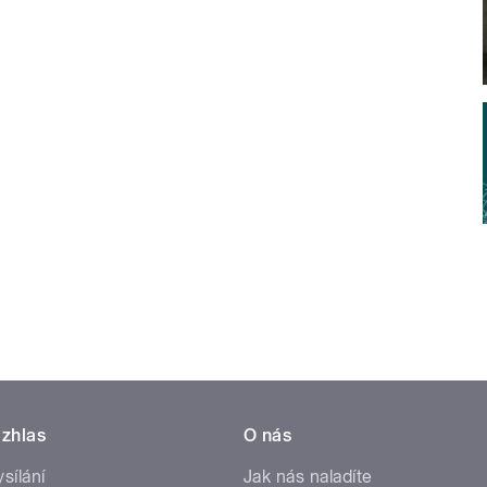
zhlas
O nás
ysílání
Jak nás naladíte