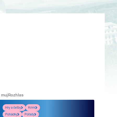
mujRozhlas
Hry a četby
Krimi
Pohádky
Pořady