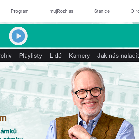
Program
mujRozhlas
Stanice
O r
rchiv
Playlisty
Lidé
Kamery
Jak nás naladí