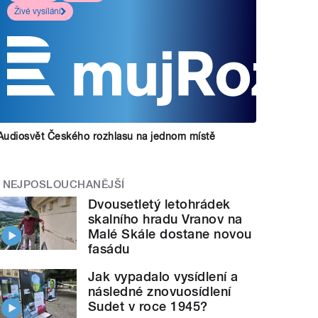
Živé vysílání
Audiosvět Českého rozhlasu na jednom místě
NEJPOSLOUCHANĚJŠÍ
Dvousetletý letohrádek
skalního hradu Vranov na
Malé Skále dostane novou
fasádu
Jak vypadalo vysídlení a
následné znovuosídlení
Sudet v roce 1945?