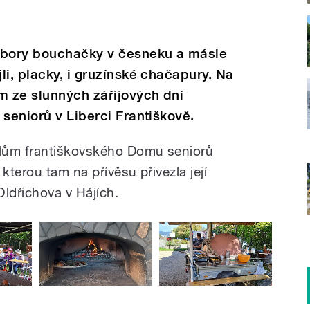
bory bouchačky v česneku a másle
li, placky, i gruzínské chačapury. Na
m ze slunných zářijových dní
 seniorů v Liberci Františkově.
lům františkovského Domu seniorů
kterou tam na přívěsu přivezla její
Oldřichova v Hájích.