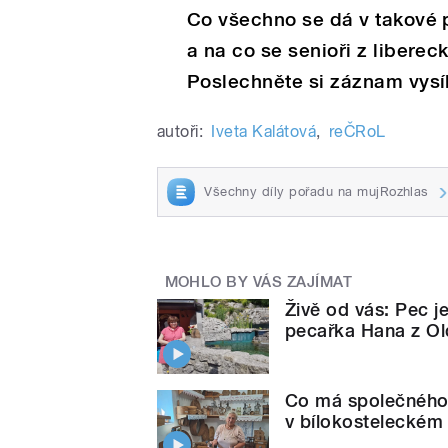
Co všechno se dá v takové p
a na co se senioři z liberec
Poslechněte si záznam vysíl
autoři:
Iveta Kalátová
,
reČRoL
Všechny díly pořadu na mujRozhlas
MOHLO BY VÁS ZAJÍMAT
Živě od vás: Pec j
pecařka Hana z Ol
Co má společného 
v bílokosteleckém