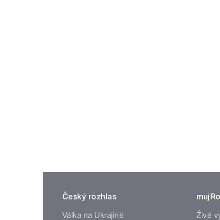
Český rozhlas
mujRo
Válka na Ukrajině
Živé v