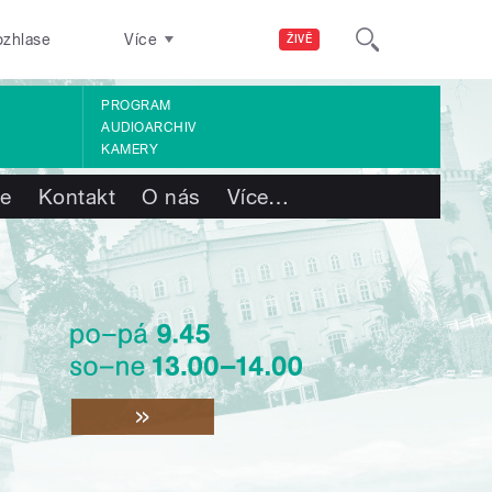
ozhlase
Více
ŽIVĚ
PROGRAM
AUDIOARCHIV
KAMERY
te
Kontakt
O nás
Více
…