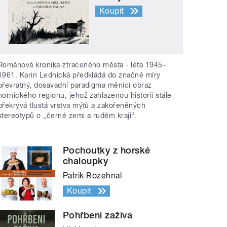
Koupit
Románová kronika ztraceného města - léta 1945–
1961. Karin Lednická předkládá do značné míry
převratný, dosavadní paradigma měnící obraz
hornického regionu, jehož zahlazenou historii stále
překrývá tlustá vrstva mýtů a zakořeněných
stereotypů o „černé zemi a rudém kraji“.
Pochoutky z horské
chaloupky
Patrik Rozehnal
Koupit
Pohřbeni zaživa