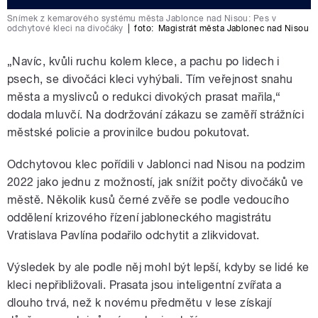
Snímek z kemarového systému města Jablonce nad Nisou: Pes v
odchytové kleci na divočáky
|
foto:
Magistrát města Jablonec nad Nisou
„Navíc, kvůli ruchu kolem klece, a pachu po lidech i
psech, se divočáci kleci vyhýbali. Tím veřejnost snahu
města a myslivců o redukci divokých prasat mařila,“
dodala mluvčí. Na dodržování zákazu se zaměří strážníci
městské policie a provinilce budou pokutovat.
Odchytovou klec pořídili v Jablonci nad Nisou na podzim
2022 jako jednu z možností, jak snížit počty divočáků ve
městě. Několik kusů černé zvěře se podle vedoucího
oddělení krizového řízení jabloneckého magistrátu
Vratislava Pavlína podařilo odchytit a zlikvidovat.
Výsledek by ale podle něj mohl být lepší, kdyby se lidé ke
kleci nepřibližovali. Prasata jsou inteligentní zvířata a
dlouho trvá, než k novému předmětu v lese získají