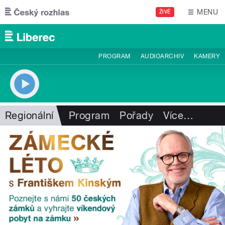
Přejít k hlavnímu obsahu
MENU
ŽIVĚ
PROGRAM
AUDIOARCHIV
KAMERY
Regionální
Program
Pořady
Více
…