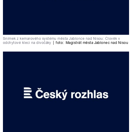
Snímek z kemarového systému města Jablonce nad Nisou: Člověk v
odchytové kleci na divočáky
|
foto:
Magistrát města Jablonec nad Nisou