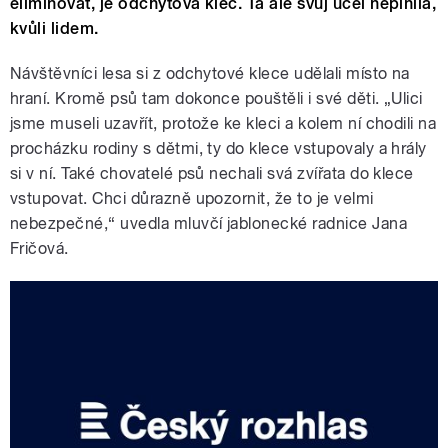
eliminovat, je odchytová klec. Ta ale svůj účel neplnila,
kvůli lidem.
Návštěvníci lesa si z odchytové klece udělali místo na
hraní. Kromě psů tam dokonce pouštěli i své děti. „Ulici
jsme museli uzavřít, protože ke kleci a kolem ní chodili na
procházku rodiny s dětmi, ty do klece vstupovaly a hrály
si v ní. Také chovatelé psů nechali svá zvířata do klece
vstupovat. Chci důrazně upozornit, že to je velmi
nebezpečné,“ uvedla mluvčí jablonecké radnice Jana
Fričová.