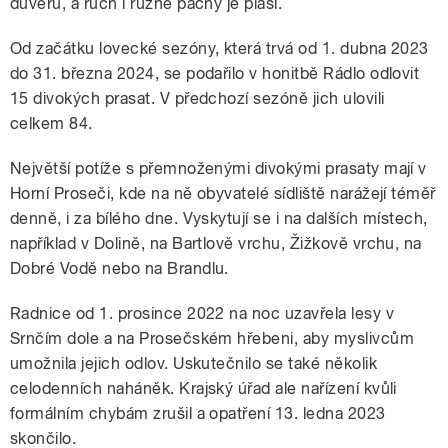
důvěru, a ruch i různé pachy je plaší.
Od začátku lovecké sezóny, která trvá od 1. dubna 2023
do 31. března 2024, se podařilo v honitbě Rádlo odlovit
15 divokých prasat. V předchozí sezóně jich ulovili
celkem 84.
Největší potíže s přemnoženými divokými prasaty mají v
Horní Proseči, kde na ně obyvatelé sídliště narážejí téměř
denně, i za bílého dne. Vyskytují se i na dalších místech,
například v Dolině, na Bartlově vrchu, Žižkově vrchu, na
Dobré Vodě nebo na Brandlu.
Radnice od 1. prosince 2022 na noc uzavřela lesy v
Srnčím dole a na Prosečském hřebeni, aby myslivcům
umožnila jejich odlov. Uskutečnilo se také několik
celodenních naháněk. Krajský úřad ale nařízení kvůli
formálním chybám zrušil a opatření 13. ledna 2023
skončilo.