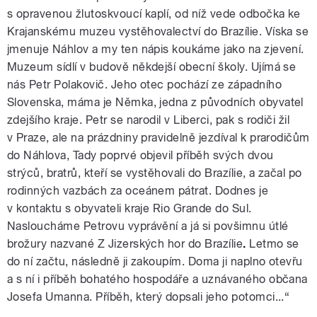
s opravenou žlutoskvoucí kaplí, od níž vede odbočka ke
Krajanskému muzeu vystěhovalectví do Brazílie. Víska se
jmenuje Náhlov a my ten nápis koukáme jako na zjevení.
Muzeum sídlí v budově někdejší obecní školy. Ujímá se
nás Petr Polakovič. Jeho otec pochází ze západního
Slovenska, máma je Němka, jedna z původních obyvatel
zdejšího kraje. Petr se narodil v Liberci, pak s rodiči žil
v Praze, ale na prázdniny pravidelně jezdíval k prarodičům
do Náhlova, Tady poprvé objevil příběh svých dvou
strýců, bratrů, kteří se vystěhovali do Brazílie, a začal po
rodinných vazbách za oceánem pátrat. Dodnes je
v kontaktu s obyvateli kraje Rio Grande do Sul.
Nasloucháme Petrovu vyprávění a já si povšimnu útlé
brožury nazvané Z Jizerských hor do Brazílie
.
Letmo se
do ní začtu, následně ji zakoupím. Doma ji naplno otevřu
a s ní i příběh bohatého hospodáře a uznávaného občana
Josefa Umanna. Příběh, který dopsali jeho potomci...“