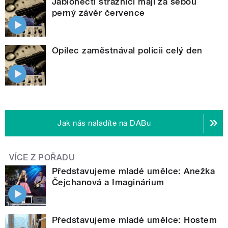
Jablonečtí strážníci mají za sebou
perný závěr července
Opilec zaměstnával policii celý den
Jak nás naladíte na DABu
VÍCE Z POŘADU
Představujeme mladé umělce: Anežka
Čejchanová a Imaginárium
Představujeme mladé umělce: Hostem