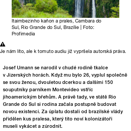
Itaimbezinho kaňon a prales, Cambara do
Sul, Rio Grande do Sul, Brazílie | Foto:
Profimedia
Je nám líto, ale k tomuto audiu již vypršela autorská práva.
Josef Umann se narodil v chudé rodině tkalce
v Jizerských horách. Když mu bylo 26, vyplul společně
se svou ženou, dvouletou dcerkou a dalšími 150
souputníky parníkem Montevideo vstříc
jihoamerickým břehům. A právě tady, ve státě Rio
Grande do Sul si rodina začala postupně budovat
novou existenci. Za úplatu dostali od brazilské vlády
přidělen kus pralesa, který tito noví kolonizátoři
museli vykácet a zúrodnit.