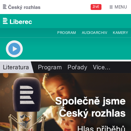
Přejít k hlavnímu obsahu
MENU
ŽIVĚ
PROGRAM
AUDIOARCHIV
KAMERY
Literatura
Program
Pořady
Více
…