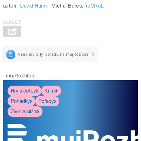
autoři:
David Hamr
,
Michal Bureš
,
reČRoL
Všechny díly pořadu na mujRozhlas
mujRozhlas
Hry a četby
Krimi
Pohádky
Pořady
Živé vysílání