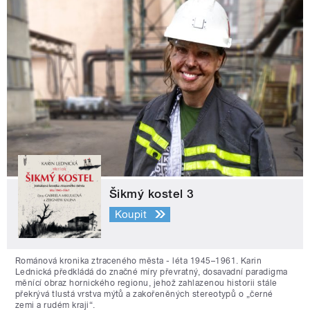
Šikmý kostel 3
Koupit
Románová kronika ztraceného města - léta 1945–1961. Karin
Lednická předkládá do značné míry převratný, dosavadní paradigma
měnící obraz hornického regionu, jehož zahlazenou historii stále
překrývá tlustá vrstva mýtů a zakořeněných stereotypů o „černé
zemi a rudém kraji“.