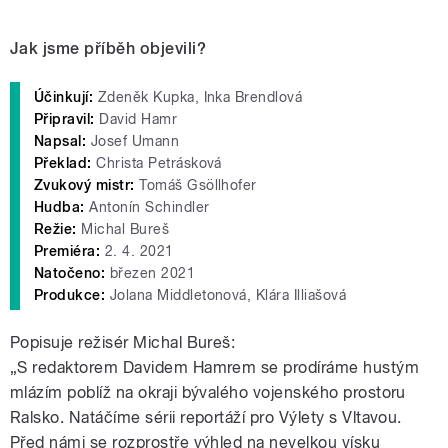
Jak jsme příběh objevili?
Účinkují:
Zdeněk Kupka, Inka Brendlová
Připravil:
David Hamr
Napsal:
Josef Umann
Překlad:
Christa Petrásková
Zvukový mistr:
Tomáš Gsöllhofer
Hudba:
Antonín Schindler
Režie:
Michal Bureš
Premiéra:
2. 4. 2021
Natočeno:
březen 2021
Produkce:
Jolana Middletonová, Klára Illiašová
Popisuje režisér Michal Bureš:
„S redaktorem Davidem Hamrem se prodíráme hustým
mlázím poblíž na okraji bývalého vojenského prostoru
Ralsko. Natáčíme sérii reportáží pro Výlety s Vltavou.
Před námi se rozprostře výhled na nevelkou vísku