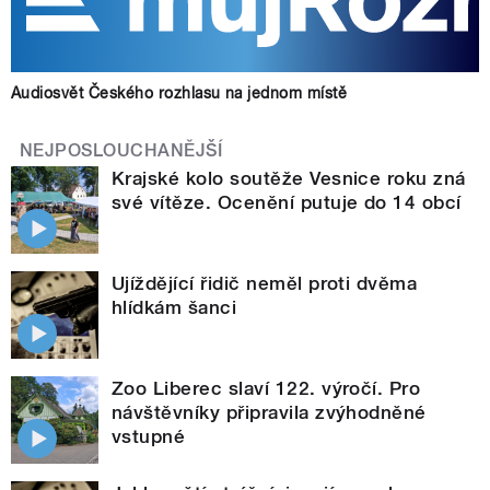
Audiosvět Českého rozhlasu na jednom místě
NEJPOSLOUCHANĚJŠÍ
Krajské kolo soutěže Vesnice roku zná
své vítěze. Ocenění putuje do 14 obcí
Ujíždějící řidič neměl proti dvěma
hlídkám šanci
Zoo Liberec slaví 122. výročí. Pro
návštěvníky připravila zvýhodněné
vstupné