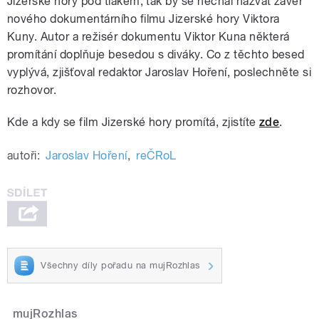
Jizerské hory pod tlakem, tak by se nechal nazvat závěr
nového dokumentárního filmu Jizerské hory Viktora
Kuny. Autor a režisér dokumentu Viktor Kuna některá
promítání doplňuje besedou s diváky. Co z těchto besed
vyplývá, zjišťoval redaktor Jaroslav Hoření, poslechněte si
rozhovor.
Kde a kdy se film Jizerské hory promítá, zjistíte
zde
.
autoři:
Jaroslav Hoření
,
reČRoL
Všechny díly pořadu na mujRozhlas
mujRozhlas