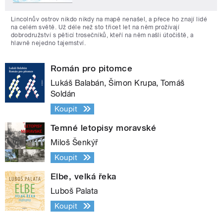
Lincolnův ostrov nikdo nikdy na mapě nenašel, a přece ho znají lidé
na celém světě. Už déle než sto třicet let na něm prožívají
dobrodružství s pěticí trosečníků, kteří na něm našli útočiště, a
hlavně nejedno tajemství.
Román pro pitomce
Lukáš Balabán, Šimon Krupa, Tomáš
Soldán
Koupit
Temné letopisy moravské
Miloš Šenkýř
Koupit
Elbe, velká řeka
Luboš Palata
Koupit