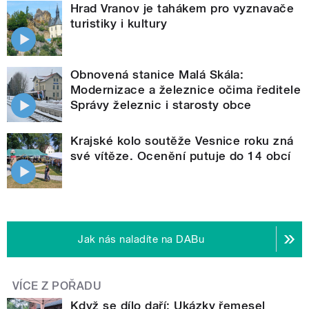
Hrad Vranov je tahákem pro vyznavače
turistiky i kultury
Obnovená stanice Malá Skála:
Modernizace a železnice očima ředitele
Správy železnic i starosty obce
Krajské kolo soutěže Vesnice roku zná
své vítěze. Ocenění putuje do 14 obcí
Jak nás naladíte na DABu
VÍCE Z POŘADU
Když se dílo daří: Ukázky řemesel