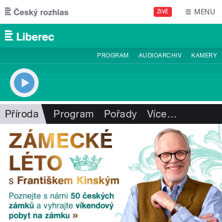
Přejít k hlavnímu obsahu
MENU
ŽIVĚ
PROGRAM
AUDIOARCHIV
KAMERY
Příroda
Program
Pořady
Více
…