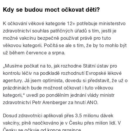
Kdy se budou moct očkovat děti?
K očkování věkové kategorie 12+ potřebuje ministerstvo
zdravotnictví souhlas patřičných úřadů s tím, jestli je
možné vakcínu bezpečně používat právě pro tuto
věkovou kategorii. Počítá se ale s tím, že by to mohlo být
už během července a srpna.
„Musíme počkat na to, jak rozhodne Státní ústav pro
kontrolu léčiv na podkladě rozhodnutí Evropské lékové
agentury. Já jsem optimista, dovedu si představit, že už o
prázdninách bude možnost očkovat i tuto věkovou
kategorii,“ uvedl po pondělním jednání vlády ministr
zdravotnictví Petr Arenberger za hnutí ANO.
Dosud zdravotníci aplikovali přes 3.5 milionu dávek
vakcíny, plně naočkováno je v Česku přes milion lidí. V
Česku se očkuje od konce prosince.