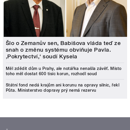
Šlo o Zemanův sen, Babišova vláda teď ze
snah o změnu systému obviňuje Pavla.
‚Pokrytectví,‘ soudí Kysela
Měl zdědit dům u Prahy, ale notářka nenašla závěť. Místo
toho měl dostat 600 tisíc korun, rozhodl soud
Státní fond nedá krajům ani korunu na opravy silnic, řekl
Půta. Ministerstvo dopravy prý nemá rezervu