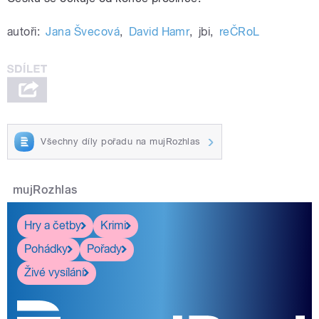
autoři:
Jana Švecová
,
David Hamr
,
jbi
,
reČRoL
Všechny díly pořadu na mujRozhlas
mujRozhlas
Hry a četby
Krimi
Pohádky
Pořady
Živé vysílání