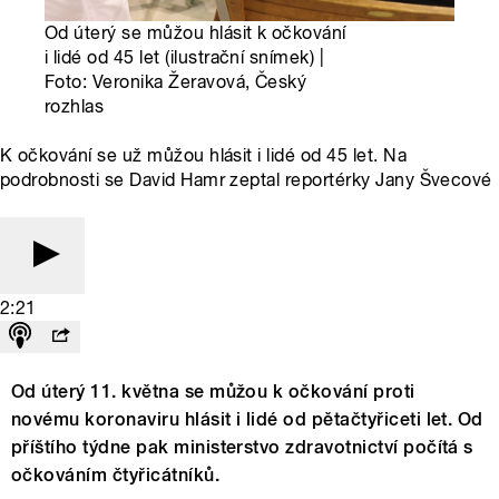
Od úterý se můžou hlásit k očkování
i lidé od 45 let (ilustrační snímek) |
Foto: Veronika Žeravová, Český
rozhlas
K očkování se už můžou hlásit i lidé od 45 let. Na
podrobnosti se David Hamr zeptal reportérky Jany Švecové
2:21
Od úterý 11. května se můžou k očkování proti
novému koronaviru hlásit i lidé od pětačtyřiceti let. Od
příštího týdne pak ministerstvo zdravotnictví počítá s
očkováním čtyřicátníků.