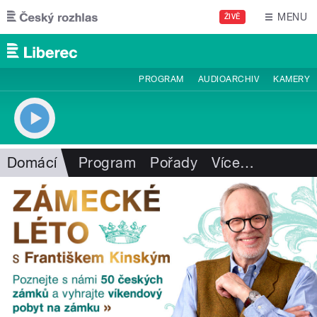
Přejít k hlavnímu obsahu
MENU
ŽIVĚ
PROGRAM
AUDIOARCHIV
KAMERY
Domácí
Program
Pořady
Více
…