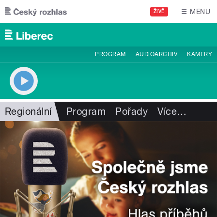
Přejít k hlavnímu obsahu
MENU
ŽIVĚ
PROGRAM
AUDIOARCHIV
KAMERY
Regionální
Program
Pořady
Více
…