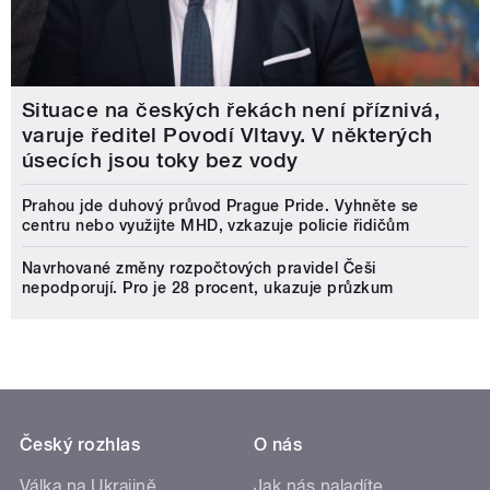
Situace na českých řekách není příznivá,
varuje ředitel Povodí Vltavy. V některých
úsecích jsou toky bez vody
Prahou jde duhový průvod Prague Pride. Vyhněte se
centru nebo využijte MHD, vzkazuje policie řidičům
Navrhované změny rozpočtových pravidel Češi
nepodporují. Pro je 28 procent, ukazuje průzkum
Český rozhlas
O nás
Válka na Ukrajině
Jak nás naladíte