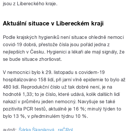
jsou z Libereckého kraje.
Aktuální situace v Libereckém kraji
Podle krajských hygieniků není situace ohledně nemoci
covid-19 dobrá, přestože čísla jsou pořád jedna z
nejlepších v Česku. Hygienici a lékaři ale mají signály, že
se bude situace zhoršovat.
V nemocnici bylo k 29. listopadu s covidem-19
hospitalizováno 158 lidí, při jarní vlně epidemie to bylo až
480 lidí. Reprodukční číslo už tak dobré není, je na
hodnotě 1,33; to je číslo, které udává, kolik dalších lidí
nakazí v průměru jeden nemocný. Navyšuje se také
pozitivita PCR testů, aktuálně je 16 %; minulý týden to
bylo 13 %, v předminulém týdnu 10 %.
autoři:
Šárka Škapiková
,
reČRoL