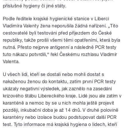
příslušné hygieny či jiné státy.
Podle ředitele krajské hygienické stanice v Liberci
Vladimíra Valenty žena neporušila žádná nařízení. „Tito
cestovatelé byli testováni před příjezdem do České
republiky, takže prošli všemi těmi opatřeními, která byla
nutná. Přesto nejprve antigenní a následně PCR testy
tuto nákazu potvrdili,“ řekl Českému rozhlasu Vladimír
Valenta.
U všech lidí, kteří se dostali nebo mohli dostat s
nakaženou ženou do kontaktu, zatím první PCR testy
ukázaly negativní výsledek, jak zaznělo na zasedání
krizového štábu Libereckého kraje. Lidé jsou ale zatím v
karanténě a nemoc by se u nich mohla ještě projevit
později, inkubační doba je až 14 dnů. V druhé polovině
karantény nebo izolace budou podstupovat další PCR
test. Tyto informace má krajská hygiena o lidech, kteří