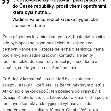
do České republiky, prošli všemi opatřeními,
která byla nutná…
Vladimír Valenta, ředitel krajské hygienické
stanice v Liberci
Žena přicestovala v minulém týdnu z jihoafrické Namibie,
kde byla spolu se svým manželem na zájezdu od
cestovní kanceláře. Protože se jedná o seniorku, nemá
podle hygieny žádné pracovní kontakty, ale jen ty
rodinné, takže do karantény musel její muž, dcera a
vnučka, se kterými se nakažená potkala.
Další lidé v karanténě jsou ti, kteří byli na stejném
zájezdu, a také ti, kteří letěli se ženou některým z letů z
Afriky, šlo o několik spojů, ten poslední do Prahy byl z
Dubaje. Z tohoto letu je z Libereckého kraje 7 lidí, spolu s
rodinnými kontakty tak hygienici vytrasovali a do
karantény poslali celkem 10 osob. Ostatní řeší jejich