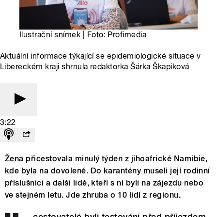
Ilustrační snímek | Foto: Profimedia
Aktuální informace týkající se epidemiologické situace v
Libereckém kraji shrnula redaktorka Šárka Škapiková
3:22
Žena přicestovala minulý týden z jihoafrické Namibie,
kde byla na dovolené. Do karantény museli její rodinní
příslušníci a další lidé, kteří s ní byli na zájezdu nebo
ve stejném letu. Jde zhruba o 10 lidí z regionu.
…cestovatelé byli testováni před příjezdem