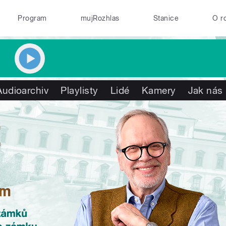
Program
mujRozhlas
Stanice
O r
Audioarchiv
Playlisty
Lidé
Kamery
Jak nás 