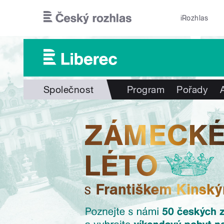
Přejít k hlavnímu obsahu
iRozhlas
Společnost
Program
Pořady