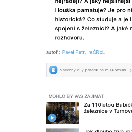
nejraději? A jaký nejsilnější
Houška pamatuje? Je pro ně
historická? Co studuje a je
spojení s železnicí? A jaké
rozhovoru.
autoři:
Pavel Petr
,
reČRoL
Všechny díly pořadu na mujRozhlas
MOHLO BY VÁS ZAJÍMAT
Za 110letou Babičk
železnice v Turnov
Jak dlouho trvá r