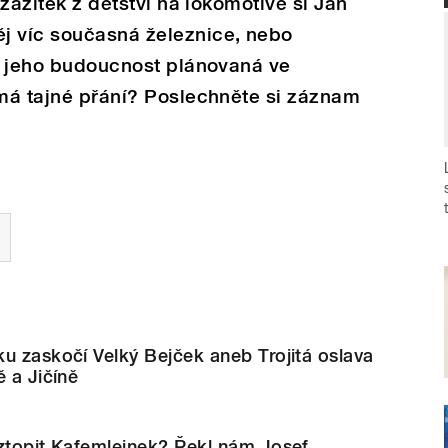
 zážitek z dětství na lokomotivě si Jan
j víc současná železnice, nebo
 i jeho budoucnost plánovaná ve
 má tajné přání? Poslechněte si záznam
u zaskočí Velký Bejček aneb Trojitá oslava
ě a Jičíně
oztopit Kafemlejnek? Řekl nám Josef