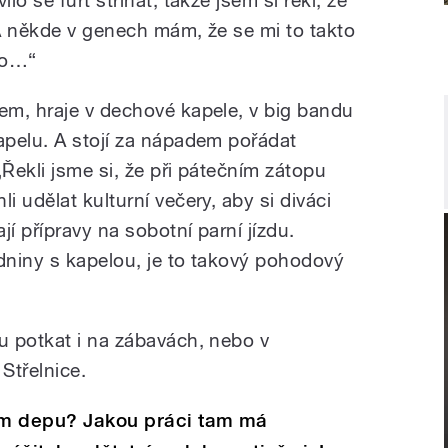
A někde v genech mám, že se mi to takto
fro…“
m, hraje v dechové kapele, v big bandu
pelu. A stojí za nápadem pořádat
„Řekli jsme si, že při pátečním zátopu
 udělat kulturní večery, aby si diváci
í přípravy na sobotní parní jízdu.
niny s kapelou, je to takový pohodový
 potkat i na zábavách, nebo v
Střelnice.
kém depu? Jakou práci tam má