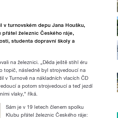
vil v turnovském depu Jana Houšku,
 přátel železnic Českého ráje,
osti, studenta dopravní školy a
ali na železnici. „Děda ještě stihl éru
ko topič, následně byl strojvedoucí na
dil v Turnově na nákladních vlacích ČD
kvedoucí a potom strojvedoucí a teď jezdí
ími vlaky,“ říká.
Sám je v 19 letech členem spolku
Klubu přátel železnic Českého ráje: