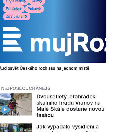
Hry a četby
Krimi
Pohádky
Pořady
Živé vysílání
Audiosvět Českého rozhlasu na jednom místě
NEJPOSLOUCHANĚJŠÍ
Dvousetletý letohrádek
skalního hradu Vranov na
Malé Skále dostane novou
fasádu
Jak vypadalo vysídlení a