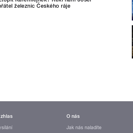
řátel železnic Českého ráje
zhlas
O nás
ysílání
Jak nás naladíte