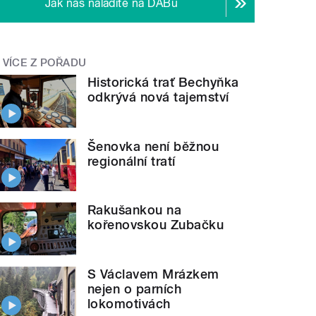
Jak nás naladíte na DABu
VÍCE Z POŘADU
Historická trať Bechyňka
odkrývá nová tajemství
Šenovka není běžnou
regionální tratí
Rakušankou na
kořenovskou Zubačku
S Václavem Mrázkem
nejen o parních
lokomotivách