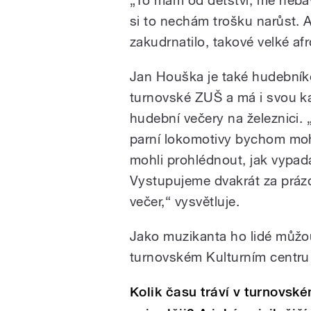
si to nechám trošku narůst. 
zakudrnatilo, takové velké a
Jan Houška je také hudebníke
turnovské ZUŠ a má i svou ka
hudební večery na železnici. 
parní lokomotivy bychom mohli
mohli prohlédnout, jak vypadaj
Vystupujeme dvakrát za prázd
večer,“ vysvětluje.
Jako muzikanta ho lidé můžou
turnovském Kulturním centru 
Kolik času tráví v turnovs