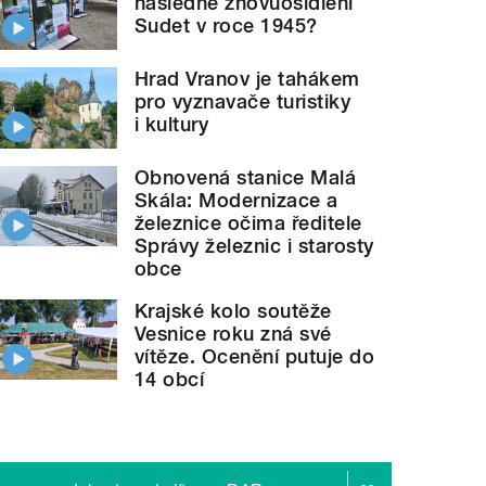
následné znovuosídlení
Sudet v roce 1945?
Hrad Vranov je tahákem
pro vyznavače turistiky
i kultury
Obnovená stanice Malá
Skála: Modernizace a
železnice očima ředitele
Správy železnic i starosty
obce
Krajské kolo soutěže
Vesnice roku zná své
vítěze. Ocenění putuje do
14 obcí