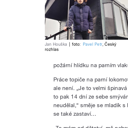
Jan Houška
|
foto:
Pavel Petr
,
Český
rozhlas
požární hlídku na parním vlak
Práce topiče na parní lokomot
ale není. „Je to velmi špinav
to pak 14 dní ze sebe smývám,
neudělal,“ směje se mladík s 
se také zastaví…
„To mám od dětství, mě nebavil