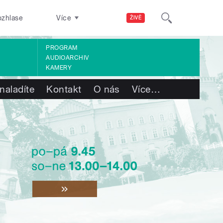
ozhlase
Více
ŽIVĚ
PROGRAM
AUDIOARCHIV
KAMERY
naladíte
Kontakt
O nás
Více
…