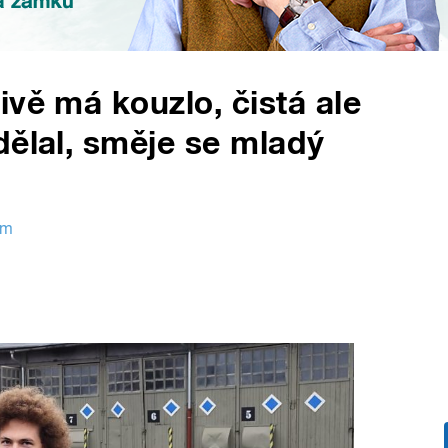
ivě má kouzlo, čistá ale
dělal, směje se mladý
em