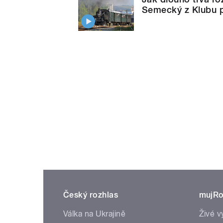
Semecký z Klubu p
Český rozhlas
mujRo
Válka na Ukrajině
Živé v