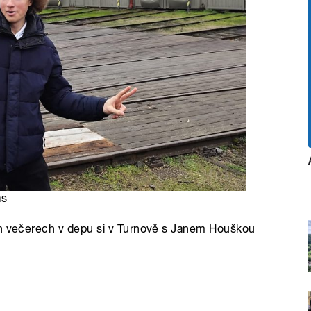
as
ch večerech v depu si v Turnově s Janem Houškou