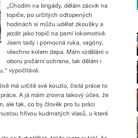
„Chodím na brigády, dělám zácvik na
topiče, po určitých odtopených
hodinách si můžu udělat zkoušky a
jezdit jako topič na parní lokomotivě.
Jsem tady i pomocná ruka, vagóny,
všechno kolem depa. Mám vzdělání v
oboru požární ochrana, tak dělám i
u,“ vypočítává.
ivě má určitě své kouzlo, čistá práce to
á práce. A já mám zrovna takový účes, že
 ale tak, co by člověk pro tu práci
hustou hřívou kudrnatých vlasů, u které
o se furt stříhat, takže jsem si řekl, že