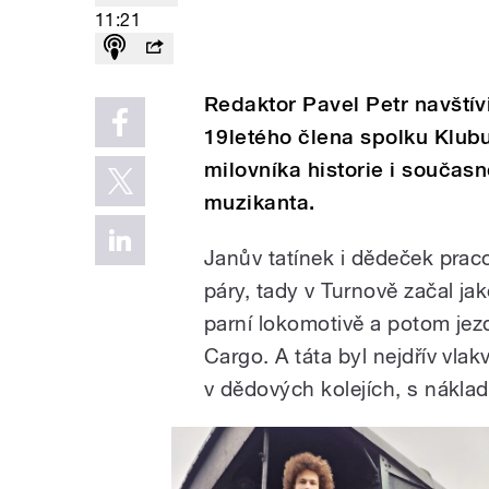
11:21
Redaktor Pavel Petr navští
19letého člena spolku Klubu
milovníka historie i současn
muzikanta.
Janův tatínek i dědeček pracov
páry, tady v Turnově začal ja
parní lokomotivě a potom jez
Cargo. A táta byl nejdřív vla
v dědových kolejích, s nákladn