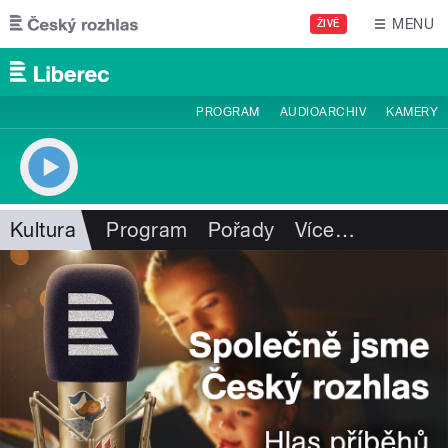
Přejít k hlavnímu obsahu
MENU
ŽIVĚ
PROGRAM
AUDIOARCHIV
KAMERY
Kultura
Program
Pořady
Více
…