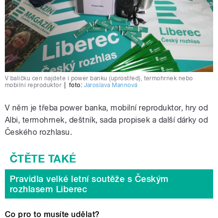
V balíčku cen najdete i power banku (uprostřed), termohrnek nebo
mobilní reproduktor
|
foto:
Jaroslava Mannová
V něm je třeba power banka, mobilní reproduktor, hry od
Albi, termohrnek, deštník, sada propisek a další dárky od
Českého rozhlasu.
Pravidla velké letní soutěže s Českým
rozhlasem Liberec
Co pro to musíte udělat?