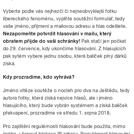
Vyberte podle vás nejhezčí či nejneobvyklejší fotku
libereckého fenoménu, vyplňte soutěžní formulář, tedy
vaše jméno, příjmení a mailovou adresu a hlas odešlete.
Nezapomeňte potvrdit hlasování v mailu, který
obratem přijde do vaší schránky!
Pak stačí jen počkat
do 29. července, kdy ukončíme hlasování. Z hlasujících
pak sytém vybere jednu osobu, která balíček plný dárků
získá.
Kdy prozradíme, kdo vyhrává?
Jméno vítěze soutěže o nocleh pro dva na Ještědu, tedy
autora fotky, která získá nejvíce hlasů, ale i jméno
hlasujícího, který bude vybrán systémem a získá balíček
překvapení, prozradíme ve středu 1. srpna 2018.
Pro zajištění regulérnosti hlasování bude použita, mimo
jiného, i časová blokace IP adresy. Regulérnost hlasování