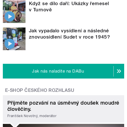
Když se dílo daří: Ukázky řemesel
v Turnově
Jak vypadalo vysídlení a následné
znovuosídlení Sudet v roce 1945?
Jak nás naladíte na DABu
E-SHOP ČESKÉHO ROZHLASU
Přijměte pozvání na úsměvný doušek moudré
člověčiny.
František Novotný, moderátor