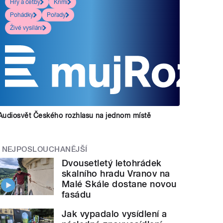
Hry a četby
Krimi
Pohádky
Pořady
Živé vysílání
Audiosvět Českého rozhlasu na jednom místě
NEJPOSLOUCHANĚJŠÍ
Dvousetletý letohrádek
skalního hradu Vranov na
Malé Skále dostane novou
fasádu
Jak vypadalo vysídlení a