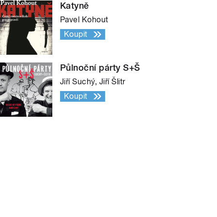
Katyně
Pavel Kohout
Koupit
Půlnoční párty S+Š
Jiří Suchý, Jiří Šlitr
Koupit