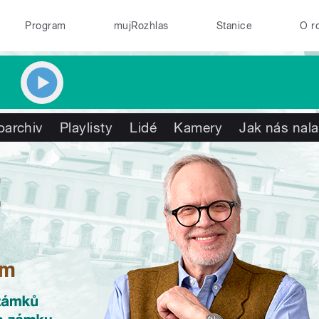
Program
mujRozhlas
Stanice
O r
oarchiv
Playlisty
Lidé
Kamery
Jak nás nala