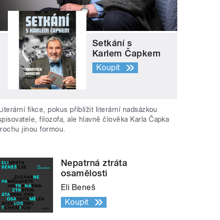
Setkání s
Karlem Čapkem
Koupit
Literární fikce, pokus přiblížit literární nadsázkou
spisovatele, filozofa, ale hlavně člověka Karla Čapka
trochu jinou formou.
Nepatrná ztráta
osamělosti
Eli Beneš
Koupit