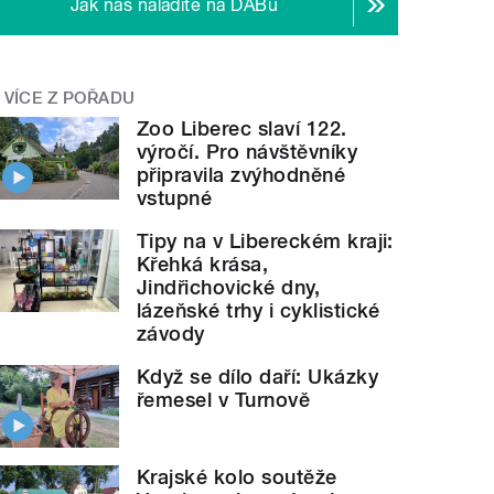
Jak nás naladíte na DABu
VÍCE Z POŘADU
Zoo Liberec slaví 122.
výročí. Pro návštěvníky
připravila zvýhodněné
vstupné
Tipy na v Libereckém kraji:
Křehká krása,
Jindřichovické dny,
lázeňské trhy i cyklistické
závody
Když se dílo daří: Ukázky
řemesel v Turnově
Krajské kolo soutěže