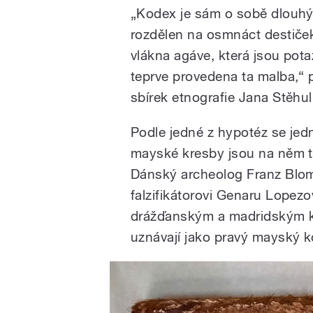
„Kodex je sám o sobě dlouhý s
rozdělen na osmnáct destiček
vlákna agáve, která jsou pot
teprve provedena ta malba,“ 
sbírek etnografie Jana Stěhu
Podle jedné z hypotéz se jedn
mayské kresby jsou na něm t
Dánský archeolog Franz Blom 
falzifikátorovi Genaru Lopezo
drážďanským a madridským k
uznávají jako pravý mayský k