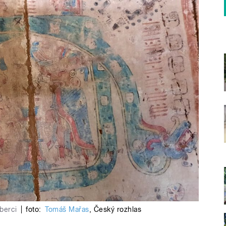
berci
|
foto:
Tomáš Mařas
,
Český rozhlas