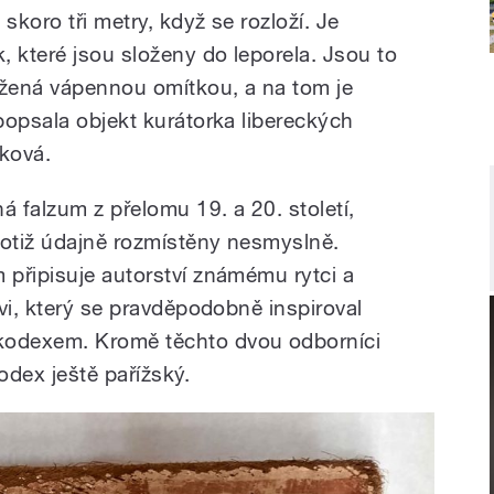
koro tři metry, když se rozloží. Je
, které jsou složeny do leporela. Jsou to
ažená vápennou omítkou, a na tom je
popsala objekt kurátorka libereckých
lková.
á falzum z přelomu 19. a 20. století,
otiž údajně rozmístěny nesmyslně.
připisuje autorství známému rytci a
vi, který se pravděpodobně inspiroval
odexem. Kromě těchto dvou odborníci
odex ještě pařížský.