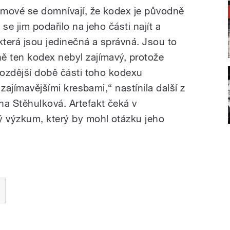
öhmové se domnívají, že kodex je původně
 se jim podařilo na jeho části najít a
která jsou jedinečná a správná. Jsou to
ě ten kodex nebyl zajímavý, protože
pozdější době části toho kodexu
 zajímavějšími kresbami,“ nastínila další z
a Stěhulková. Artefakt čeká v
ý výzkum, který by mohl otázku jeho