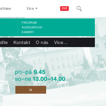
ozhlase
Více
ŽIVĚ
PROGRAM
AUDIOARCHIV
KAMERY
díte
Kontakt
O nás
Více
…