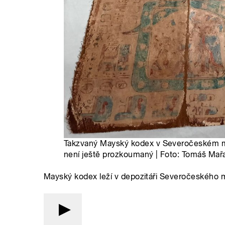
Takzvaný Mayský kodex v Severočeském mu
není ještě prozkoumaný | Foto: Tomáš Mař
Mayský kodex leží v depozitáři Severočeského m