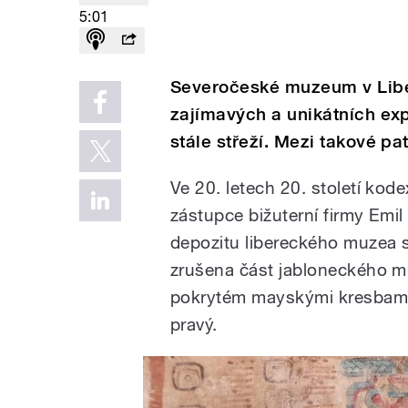
5:01
Severočeské muzeum v Liber
zajímavých a unikátních exp
stále střeží. Mezi takové pa
Ve 20. letech 20. století ko
zástupce bižuterní firmy Emil
depozitu libereckého muzea s
zrušena část jabloneckého m
pokrytém mayskými kresbami za
pravý.