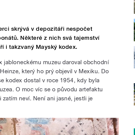
ci skrývá v depozitáři nespočet
onátů. Některé z nich svá tajemství
tří i takzvaný Mayský kodex.
dex jabloneckému muzeu daroval obchodní
 Heinze, který ho prý objevil v Mexiku. Do
e kodex dostal v roce 1954, kdy byla
uzea. O moc víc se o původu artefaktu
tím neví. Není ani jasné, jestli je