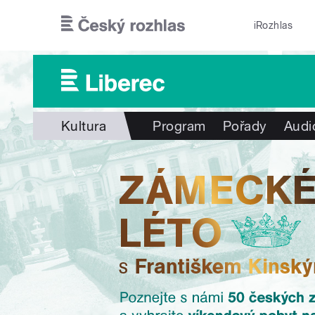
Přejít k hlavnímu obsahu
iRozhlas
Kultura
Program
Pořady
Audi