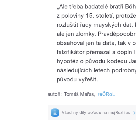
„Ale třeba badatelé bratři B
z poloviny 15. století, protože
rozluštit řady mayských dat, 
ale jen zlomky. Pravděpodobn
obsahoval jen ta data, tak v 
falzifikátor přemazal a doplnil
hypotéz o původu kodexu Jan
následujících letech podrobn
původu vyřešit.
autoři:
Tomáš Mařas
,
reČRoL
Všechny díly pořadu na mujRozhlas