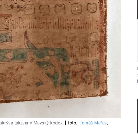
skrývá takzvaný Mayský kodex
|
foto:
Tomáš Mařas
,