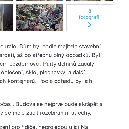
8
fotografií
ouralo. Dům byl podle majitele stavební
tarosti, až po střechu plný odpadků. Byl
 něm bezdomovci. Party dělníků začaly
blečení, sklo, plechovky, a další
h kontejnerů. Podle odhadu by jich
očasí. Budova se nejprve bude skrápět a
by se mělo začít rozebíráním střechy.
ení pro řidiče, neprojedou ulicí Na