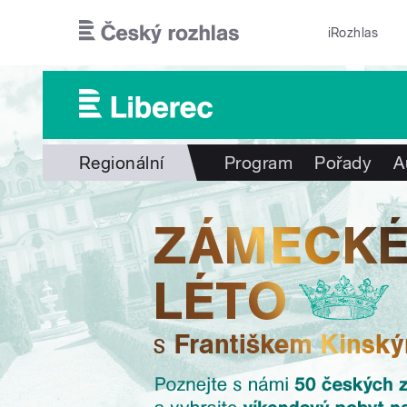
Přejít k hlavnímu obsahu
iRozhlas
Regionální
Program
Pořady
A