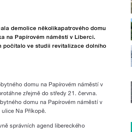
čala demolice několikapatrového domu
čka na Papírovém náměstí v Liberci.
počítalo ve studii revitalizace dolního
z obytného domu na Papírovém náměstí v
protáhne zřejmě do středy 21. června.
obytného domu na Papírovém náměstí v
a ulice Na Příkopě.
vně správních agend libereckého