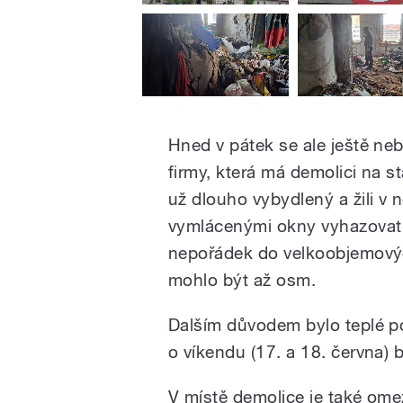
Hned v pátek se ale ještě neb
firmy, která má demolici na s
už dlouho vybydlený a žili v
vymlácenými okny vyhazovat o
nepořádek do velkoobjemovýc
mohlo být až osm.
Dalším důvodem bylo teplé p
o víkendu (17. a 18. června) 
V místě demolice je také omez