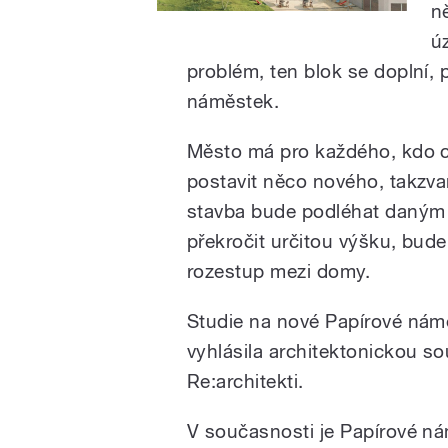
n
ú
problém, ten blok se doplní, 
náměstek.
Město má pro každého, kdo c
postavit něco nového, takzva
stavba bude podléhat daným
překročit určitou výšku, bude
rozestup mezi domy.
Studie na nové Papírové námě
vyhlásila architektonickou sou
Re:architekti.
V současnosti je Papírové n