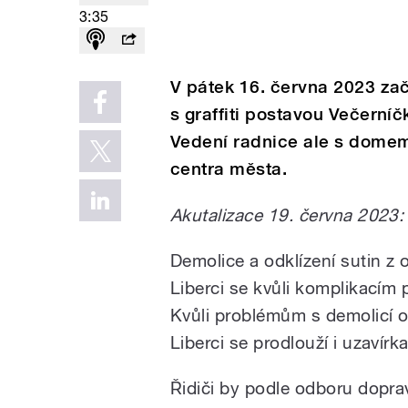
3:35
V pátek 16. června 2023 za
s graffiti postavou Večerní
Vedení radnice ale s domem 
centra města.
Akutalizace 19. června 2023:
Demolice a odklízení sutin 
Liberci se kvůli komplikacím 
Kvůli problémům s demolicí 
Liberci se prodlouží i uzavírk
Řidiči by podle odboru dopra