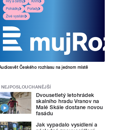
Hry a četby
Krimi
Pohádky
Pořady
Živé vysílání
Audiosvět Českého rozhlasu na jednom místě
NEJPOSLOUCHANĚJŠÍ
Dvousetletý letohrádek
skalního hradu Vranov na
Malé Skále dostane novou
fasádu
Jak vypadalo vysídlení a