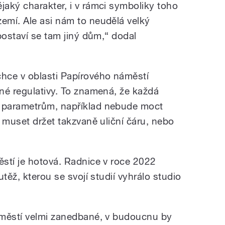
ějaký charakter, i v rámci symboliky toho
zemí. Ale asi nám to neudělá velký
postaví se tam jiný dům,“ dodal
hce v oblasti Papírového náměstí
né regulativy. To znamená, že každá
 parametrům, například nebude moct
 muset držet takzvaně uliční čáru, nebo
stí je hotová. Radnice v roce 2022
těž, kterou se svojí studií vyhrálo studio
áměstí velmi zanedbané, v budoucnu by