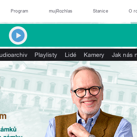
Program
mujRozhlas
Stanice
O r
udioarchiv
Playlisty
Lidé
Kamery
Jak nás n