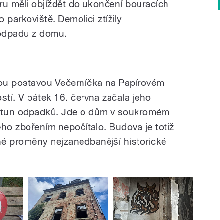
tru měli objíždět do ukončení bouracích
o parkoviště. Demolici ztížily
 odpadu z domu.
u postavou Večerníčka na Papírovém
stí. V pátek 16. června začala jeho
a tun odpadků. Jde o dům v soukromém
jeho zbořením nepočítalo. Budova je totiž
né proměny nejzanedbanější historické