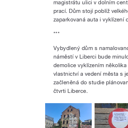
magistrátu ulici v dolním cen
prací. Dům stojí poblíž velkéh
zaparkovaná auta i vyklízení
***
Vybydlený dům s namalovano
náměstí v Liberci bude minulo
demolice vyklízením několik
vlastnictví a vedení města s 
začleněná do studie plánova
čtvrti Liberce.