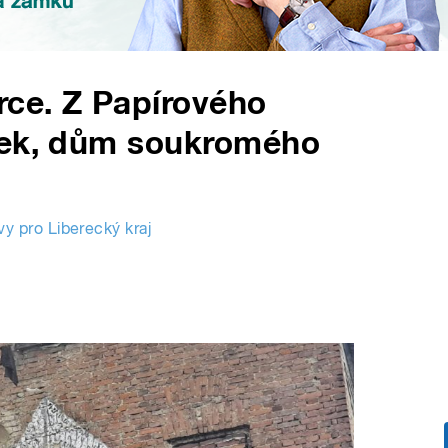
rce. Z Papírového
ček, dům soukromého
vy pro Liberecký kraj