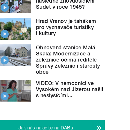
následné znovuosídlení
Sudet v roce 1945?
Hrad Vranov je tahákem
pro vyznavače turistiky
i kultury
Obnovená stanice Malá
Skála: Modernizace a
železnice očima ředitele
Správy železnic i starosty
obce
VIDEO: V nemocnici ve
Vysokém nad Jizerou našli
s neslyšícími...
Jak nás naladíte na DABu