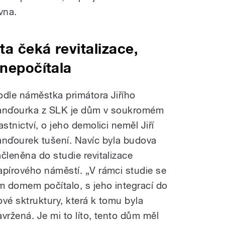
vna.
a čeká revitalizace,
 nepočítala
odle náměstka primátora Jiřího
anďourka z SLK je dům v soukromém
astnictví, o jeho demolici neměl Jiří
anďourek tušení. Navíc byla budova
ačleněna do studie revitalizace
apírového náměstí. „V rámci studie se
ím domem počítalo, s jeho integrací do
ové sktruktury, která k tomu byla
avržená. Je mi to líto, tento dům měl