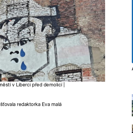
ěstí v Liberci před demolicí |
išťovala redaktorka Eva malá