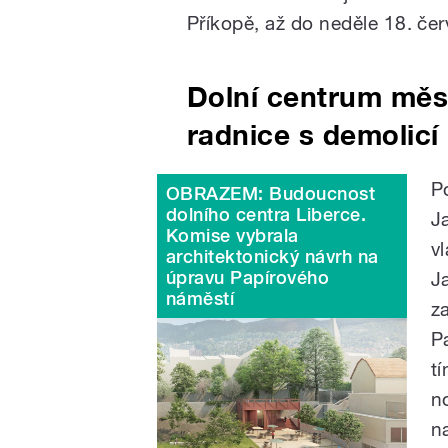
Příkopě, až do neděle 18. čer
Dolní centrum měst
radnice s demolicí
P
OBRAZEM: Budoucnost
dolního centra Liberce.
J
Komise vybrala
vl
architektonický návrh na
úpravu Papírového
J
náměstí
z
P
t
n
n