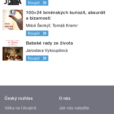
Koupit
100+24 brněnských kuriozit, absurdit
a bizarností
Miloš Šenkýř, Tomáš Kremr
Koupit
Babské rady ze života
Jaroslava Vykoupilová
Koupit
Český rozhlas
O nás
Válka na Ukrajině
Jak nás naladíte