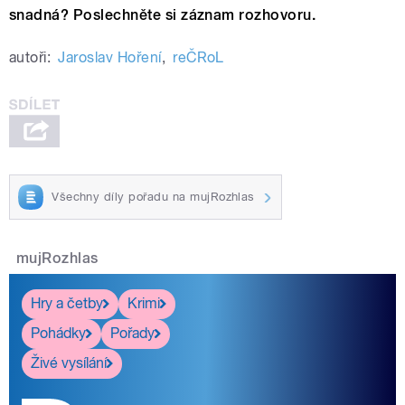
snadná? Poslechněte si záznam rozhovoru.
autoři:
Jaroslav Hoření
,
reČRoL
Všechny díly pořadu na mujRozhlas
mujRozhlas
Hry a četby
Krimi
Pohádky
Pořady
Živé vysílání