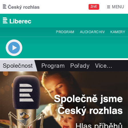
Přejít k hlavnímu obsahu
MENU
ŽIVĚ
PROGRAM
AUDIOARCHIV
KAMERY
Společnost
Program
Pořady
Více
…