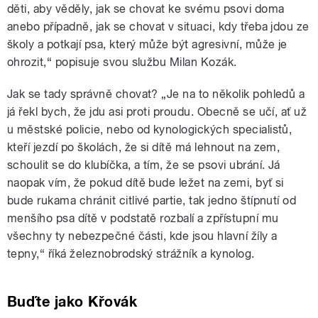
děti, aby věděly, jak se chovat ke svému psovi doma
anebo případně, jak se chovat v situaci, kdy třeba jdou ze
školy a potkají psa, který může být agresivní, může je
ohrozit,“ popisuje svou službu Milan Kozák.
Jak se tady správně chovat? „Je na to několik pohledů a
já řekl bych, že jdu asi proti proudu. Obecně se učí, ať už
u městské policie, nebo od kynologických specialistů,
kteří jezdí po školách, že si dítě má lehnout na zem,
schoulit se do klubíčka, a tím, že se psovi ubrání. Já
naopak vím, že pokud dítě bude ležet na zemi, byť si
bude rukama chránit citlivé partie, tak jedno štípnutí od
menšího psa dítě v podstatě rozbalí a zpřístupní mu
všechny ty nebezpečné části, kde jsou hlavní žíly a
tepny,“ říká železnobrodský strážník a kynolog.
Buďte jako Křovák