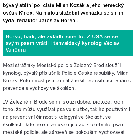
bývalý státní policista Milan Kozák a jeho německý
ovčák K’nox. Na malou služební vycházku se s nimi
vydal redaktor Jaroslav Hoření.
Horko, hadi, ale zvládli jsme to. Z USA se se
svým psem vrátil i tanvaldský kynolog Václav
Vančura
Mezi strážníky Městské policie Železný Brod slouží i
kynolog, bývalý příslušník Policie České republiky, Milan
Kozák. Přítomnost psa pomáhá řešit řadu situací i v rámci
prevence a výchovy ve školách.
„V Železném Brodě se mi slouží dobře, protože, krom
toho, že můžu využívat psa ve službě, tak ho používám i
na preventivní činnost s kolegyní ve školách, ve
školkách, kde nejen, že ukazuji práci služebního psa u
městské policie, ale zároveň se pokouším vychovávat