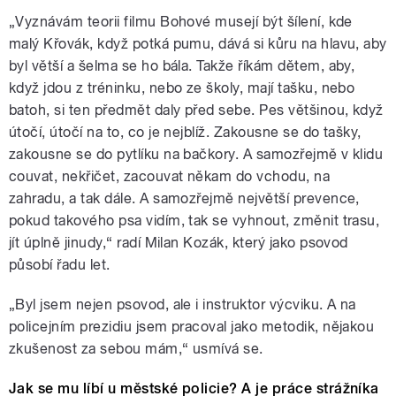
„Vyznávám teorii filmu Bohové musejí být šílení, kde
malý Křovák, když potká pumu, dává si kůru na hlavu, aby
byl větší a šelma se ho bála. Takže říkám dětem, aby,
když jdou z tréninku, nebo ze školy, mají tašku, nebo
batoh, si ten předmět daly před sebe. Pes většinou, když
útočí, útočí na to, co je nejblíž. Zakousne se do tašky,
zakousne se do pytlíku na bačkory. A samozřejmě v klidu
couvat, nekřičet, zacouvat někam do vchodu, na
zahradu, a tak dále. A samozřejmě největší prevence,
pokud takového psa vidím, tak se vyhnout, změnit trasu,
jít úplně jinudy,“ radí Milan Kozák, který jako psovod
působí řadu let.
„Byl jsem nejen psovod, ale i instruktor výcviku. A na
policejním prezidiu jsem pracoval jako metodik, nějakou
zkušenost za sebou mám,“ usmívá se.
Jak se mu líbí u městské policie? A je práce strážníka