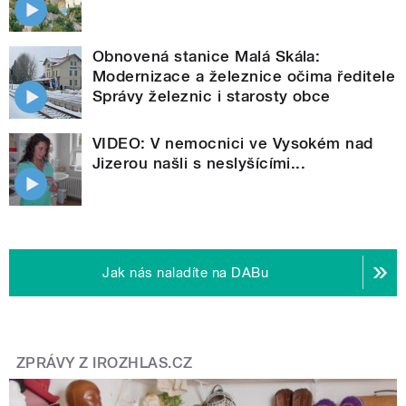
Obnovená stanice Malá Skála:
Modernizace a železnice očima ředitele
Správy železnic i starosty obce
VIDEO: V nemocnici ve Vysokém nad
Jizerou našli s neslyšícími...
Jak nás naladíte na DABu
ZPRÁVY Z IROZHLAS.CZ