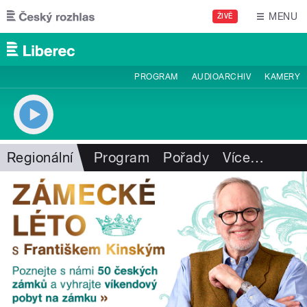
Přejít k hlavnímu obsahu
MENU
ŽIVĚ
PROGRAM
AUDIOARCHIV
KAMERY
Regionální
Program
Pořady
Více
…