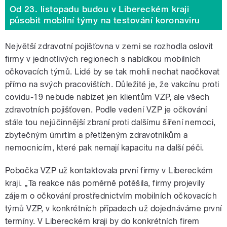
Od 23. listopadu budou v Libereckém kraji
působit mobilní týmy na testování koronaviru
Největší zdravotní pojišťovna v zemi se rozhodla oslovit
firmy v jednotlivých regionech s nabídkou mobilních
očkovacích týmů. Lidé by se tak mohli nechat naočkovat
přímo na svých pracovištích. Důležité je, že vakcínu proti
covidu-19 nebude nabízet jen klientům VZP, ale všech
zdravotních pojišťoven. Podle vedení VZP je očkování
stále tou nejúčinnější zbraní proti dalšímu šíření nemoci,
zbytečným úmrtím a přetíženým zdravotníkům a
nemocnicím, které pak nemají kapacitu na další péči.
Pobočka VZP už kontaktovala první firmy v Libereckém
kraji. „Ta reakce nás poměrně potěšila, firmy projevily
zájem o očkování prostřednictvím mobilních očkovacích
týmů VZP, v konkrétních případech už dojednáváme první
termíny. V Libereckém kraji by do konkrétních firem