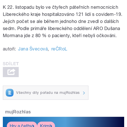
K 22. listopadu bylo ve čtyřech páteřních nemocnicích
Libereckého kraje hospitalizováno 121 lidí s covidem-19.
Jejich počet se ale během jednoho dne zvedl o dalších
sedm. Podle primáře libereckého oddělení ARO Dušana
Mormana jde z 80 % o pacienty, kteří nebyli očkováni.
autoři:
Jana Švecová
,
reČRoL
Všechny díly pořadu na mujRozhlas
mujRozhlas
Hry a četby
Krimi