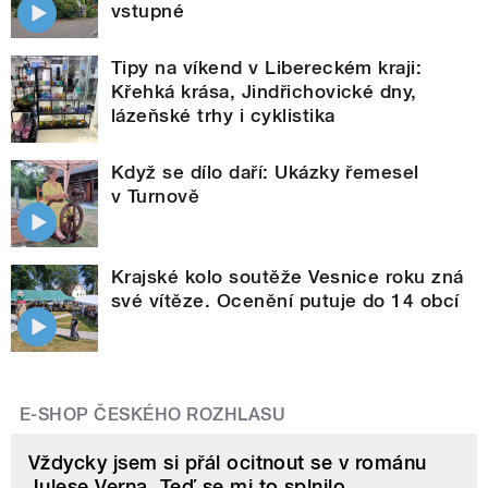
vstupné
Tipy na víkend v Libereckém kraji:
Křehká krása, Jindřichovické dny,
lázeňské trhy i cyklistika
Když se dílo daří: Ukázky řemesel
v Turnově
Krajské kolo soutěže Vesnice roku zná
své vítěze. Ocenění putuje do 14 obcí
E-SHOP ČESKÉHO ROZHLASU
Vždycky jsem si přál ocitnout se v románu
Julese Verna. Teď se mi to splnilo.