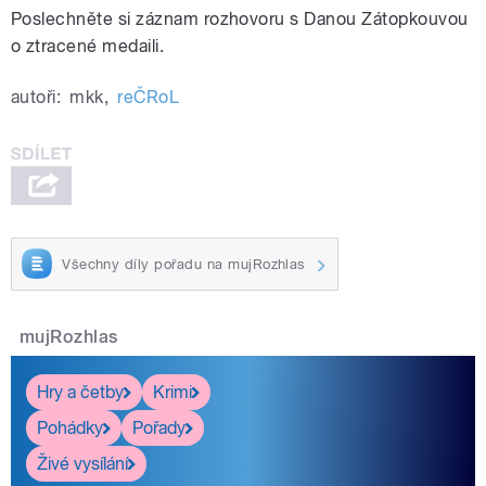
Poslechněte si záznam rozhovoru s Danou Zátopkouvou
o ztracené medaili.
autoři:
mkk
,
reČRoL
Všechny díly pořadu na mujRozhlas
mujRozhlas
Hry a četby
Krimi
Pohádky
Pořady
Živé vysílání