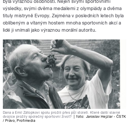
byla výraznou osobností. Nejen svými sportovními
výsledky, svými dvěma medailemi z olympiády a dvěma
tituly mistryně Evropy. Zejména v posledních letech byla
oblíbeným a vítaným hostem mnoha sportovních akcí a
lidé ji vnímali jako výraznou morální autoritu.
Dana a Emil Zátopkovi spolu prožili přes půl století. Které další slavné
dvojice prožily společný sportovní život?
|
foto:
Jaroslav Hejzlar - ČSTK
/ Právo
,
Profimedia