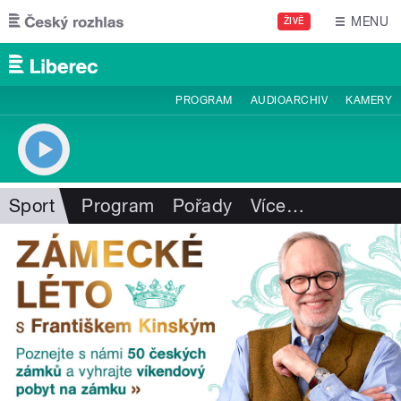
Přejít k hlavnímu obsahu
MENU
ŽIVĚ
PROGRAM
AUDIOARCHIV
KAMERY
Sport
Program
Pořady
Více
…