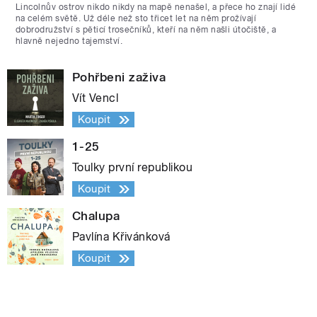
Lincolnův ostrov nikdo nikdy na mapě nenašel, a přece ho znají lidé
na celém světě. Už déle než sto třicet let na něm prožívají
dobrodružství s pěticí trosečníků, kteří na něm našli útočiště, a
hlavně nejedno tajemství.
Pohřbeni zaživa
Vít Vencl
Koupit
1-25
Toulky první republikou
Koupit
Chalupa
Pavlína Křivánková
Koupit