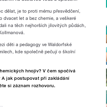
 dělat, je to proti mému přesvědčení,
to dvacet let a bez chemie, a veškeré
ádali na těch nejhorších jílovitých půdách,
 Kollmanová.
 mezi děti a pedagogy ve Waldorfské
milech, kde společně pečují o školní
chemických hnojiv? V čem spočívá
A jak postupovat při zakládání
ěte si záznam rozhovoru.