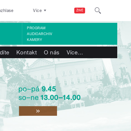
ozhlase
Více
ŽIVĚ
PROGRAM
AUDIOARCHIV
KAMERY
díte
Kontakt
O nás
Více
…