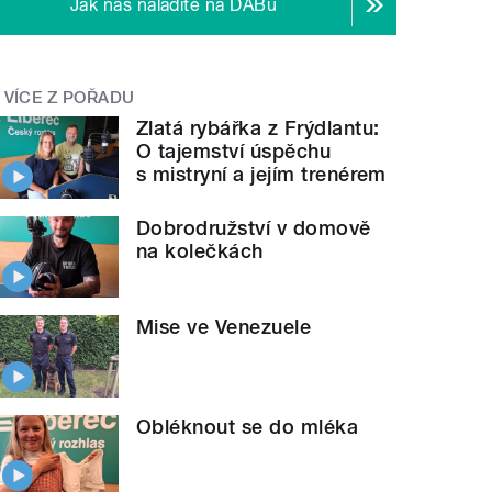
Jak nás naladíte na DABu
VÍCE Z POŘADU
Zlatá rybářka z Frýdlantu:
O tajemství úspěchu
s mistryní a jejím trenérem
Dobrodružství v domově
na kolečkách
Mise ve Venezuele
Obléknout se do mléka