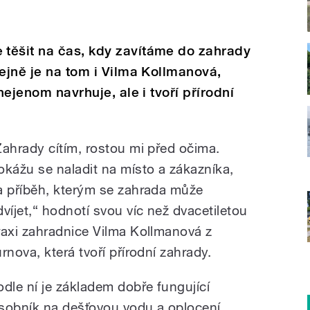
těšit na čas, kdy zavítáme do zahrady
tejně je na tom i Vilma Kollmanová,
nejenom navrhuje, ale i tvoří přírodní
Zahrady cítím, rostou mi před očima.
okážu se naladit na místo a zákazníka,
a příběh, kterým se zahrada může
dvíjet,“ hodnotí svou víc než dvacetiletou
raxi zahradnice Vilma Kollmanová z
rnova, která tvoří přírodní zahrady.
odle ní je základem dobře fungující
sobník na dešťovou vodu a oplocení.