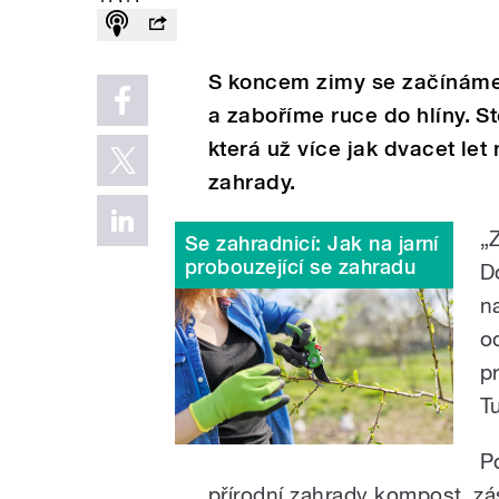
S koncem zimy se začínáme 
a zaboříme ruce do hlíny. S
která už více jak dvacet let 
zahrady.
„
Se zahradnicí: Jak na jarní
probouzející se zahradu
D
n
o
p
Tu
P
přírodní zahrady kompost, zá