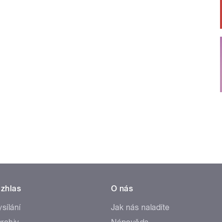
zhlas
O nás
ysílání
Jak nás naladíte