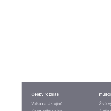
Český rozhlas
mujRo
Válka na Ukrajině
Živé v