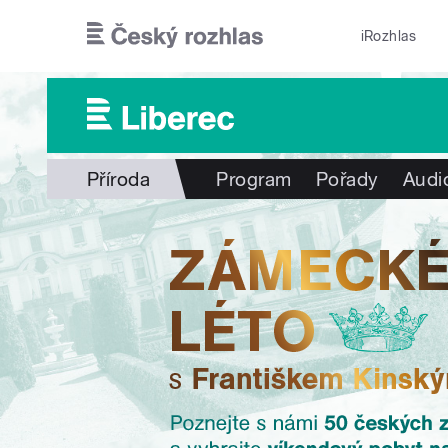
Přejít k hlavnímu obsahu
iRozhlas
Příroda
Program
Pořady
Audi