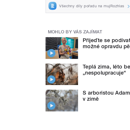
Všechny díly pořadu na mujRozhlas
MOHLO BY VÁS ZAJÍMAT
Přijeďte se podívat
možné opravdu pě
Teplá zima, léto b
„nespolupracuje“
S arboristou Adam
v zimě