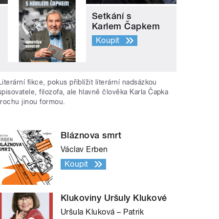
Setkání s
Karlem Čapkem
Koupit
Literární fikce, pokus přiblížit literární nadsázkou
spisovatele, filozofa, ale hlavně člověka Karla Čapka
trochu jinou formou.
Bláznova smrt
Václav Erben
Koupit
Klukoviny Uršuly Klukové
Uršula Kluková – Patrik