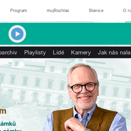
Program
mujRozhlas
Stanice
O r
oarchiv
Playlisty
Lidé
Kamery
Jak nás nala