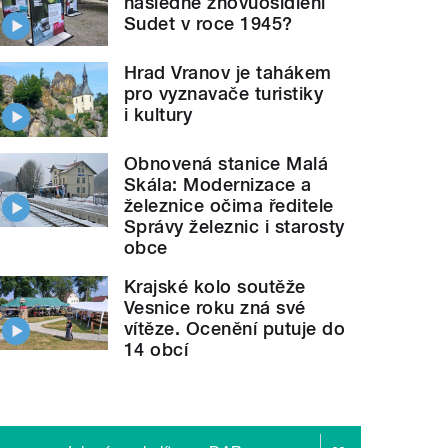
následné znovuosídlení
Sudet v roce 1945?
Hrad Vranov je tahákem
pro vyznavače turistiky
i kultury
Obnovená stanice Malá
Skála: Modernizace a
železnice očima ředitele
Správy železnic i starosty
obce
Krajské kolo soutěže
Vesnice roku zná své
vítěze. Ocenění putuje do
14 obcí