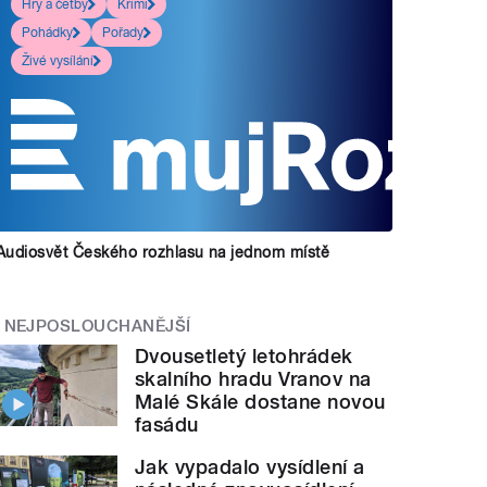
Hry a četby
Krimi
Pohádky
Pořady
Živé vysílání
Audiosvět Českého rozhlasu na jednom místě
NEJPOSLOUCHANĚJŠÍ
Dvousetletý letohrádek
skalního hradu Vranov na
Malé Skále dostane novou
fasádu
Jak vypadalo vysídlení a