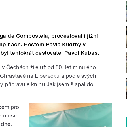
ga de Compostela, procestoval i jižní
ilipínách. Hostem Pavla Kudrny v
byl tentokrát cestovatel Pavol Kubas.
 v Čechách žije už od 80. let minulého
v Chrastavě na Liberecku a podle svých
y připravuje knihu Jak jsem šlapal do
adem pro
lkem osm
 dne.