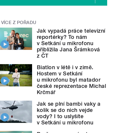
VÍCE Z POŘADU
Jak vypadá práce televizní
reportérky? To nám
v Setkání u mikrofonu
přiblížila Jana Šrámková
z ČT
Biatlon v létě i v zimě.
Hostem v Setkání
u mikrofonu byl matador
české reprezentace Michal
Krčmář
Jak se plní bambi vaky a
kolik se do nich vejde
vody? I to uslyšíte
v Setkání u mikrofonu