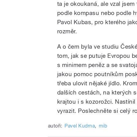
ta je okoukaná, ale vzal jse
podle kompasu nebo podle hvě
Pavol Kubas, pro kterého jako
rozměr.
A o čem byla ve studiu České
tom, jak se putuje Evropou be
s minimem peněz a se svatoj
jakou pomoc poutníkům posky
třeba ulovit nějaké jídlo. Kr
dalších cestách, na kterých s
krajtou i s kozorožci. Nastíni
vyrazit. Poslechněte si celý r
autoři:
Pavel Kudrna
,
mib