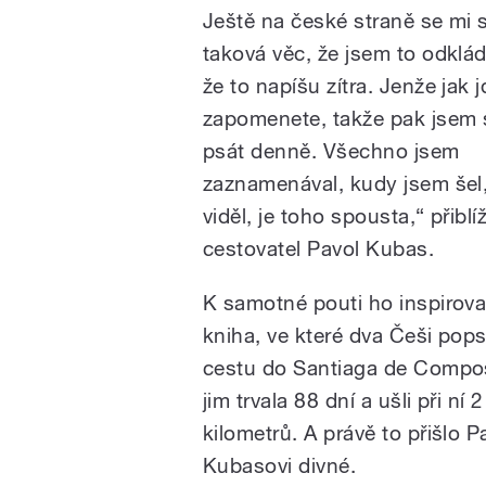
Ještě na české straně se mi s
taková věc, že jsem to odklád
že to napíšu zítra. Jenže jak j
zapomenete, takže pak jsem 
psát denně. Všechno jsem
zaznamenával, kudy jsem šel
viděl, je toho spousta,“ přiblíž
cestovatel Pavol Kubas.
K samotné pouti ho inspiroval
kniha, ve které dva Češi pops
cestu do Santiaga de Compos
jim trvala 88 dní a ušli při ní 
kilometrů. A právě to přišlo P
Kubasovi divné.