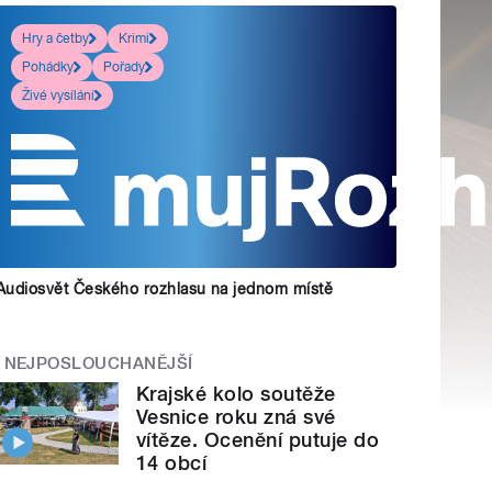
Hry a četby
Krimi
Pohádky
Pořady
Živé vysílání
Audiosvět Českého rozhlasu na jednom místě
NEJPOSLOUCHANĚJŠÍ
Krajské kolo soutěže
Vesnice roku zná své
vítěze. Ocenění putuje do
14 obcí