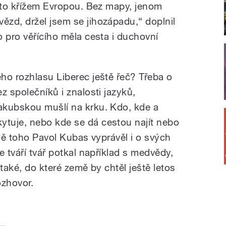
m to křížem Evropou. Bez mapy, jenom
zd, držel jsem se jihozápadu,“ doplnil
 pro věřícího měla cesta i duchovní
ho rozhlasu Liberec ještě řeč? Třeba o
z společníků i znalosti jazyků,
akubskou mušlí na krku. Kdo, kde a
tuje, nebo kde se dá cestou najít nebo
omě toho Pavol Kubas vyprávěl i o svých
e tváří tvář potkal například s medvědy,
l také, do které země by chtěl ještě letos
ozhovor.