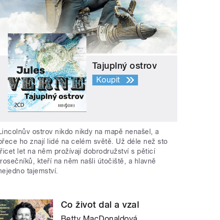
Tajuplný ostrov
Koupit
Lincolnův ostrov nikdo nikdy na mapě nenašel, a
přece ho znají lidé na celém světě. Už déle než sto
třicet let na něm prožívají dobrodružství s pěticí
trosečníků, kteří na něm našli útočiště, a hlavně
nejedno tajemství.
Co život dal a vzal
Betty MacDonaldová