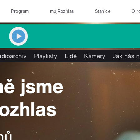
Program
mujRozhlas
Stanice
O r
dioarchiv
Playlisty
Lidé
Kamery
Jak nás n