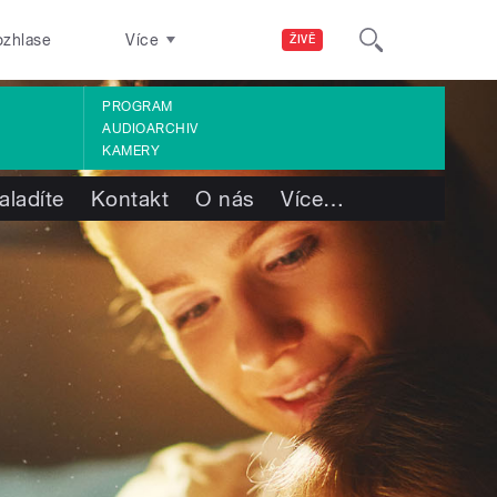
ozhlase
Více
ŽIVĚ
PROGRAM
AUDIOARCHIV
KAMERY
aladíte
Kontakt
O nás
Více
…