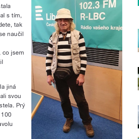
tala
al s tím,
dete, tak
se naučil
, co jsem
il
a jiná
ali svou
tela. Prý
2 100
avolu