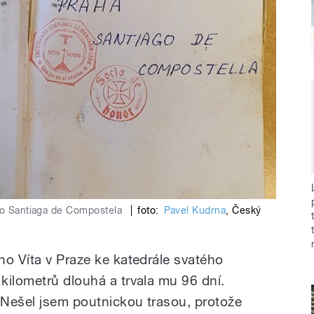
 do Santiaga de Compostela
|
foto:
Pavel Kudrna
,
Český
ho Víta v Praze ke katedrále svatého
kilometrů dlouhá a trvala mu 96 dní.
 „Nešel jsem poutnickou trasou, protože