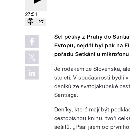
27:51
Šel pěšky z Prahy do Santia
Evropu, nejdál byl pak na F
pořadu Setkání u mikrofonu 
Je rodákem ze Slovenska, ale
století. V současnosti bydlí 
deníků ze svatojakubské cest
Santiaga.
Deníky, které mají být podkl
cestopisnou knihu, tvoří ce
sešitů. „Psal jsem od prvního