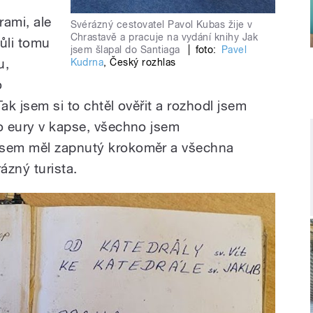
brami, ale
Svérázný cestovatel Pavol Kubas žije v
Chrastavě a pracuje na vydání knihy Jak
ůli tomu
jsem šlapal do Santiaga
|
foto:
Pavel
u,
Kudrna
,
Český rozhlas
o
ak jsem si to chtěl ověřit a rozhodl jsem
to eury v kapse, všechno jsem
jsem měl zapnutý krokoměr a všechna
ázný turista.