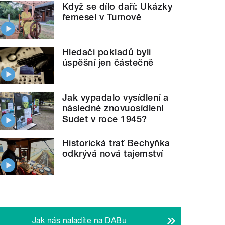
Když se dílo daří: Ukázky
řemesel v Turnově
Hledači pokladů byli
úspěšní jen částečně
Jak vypadalo vysídlení a
následné znovuosídlení
Sudet v roce 1945?
Historická trať Bechyňka
odkrývá nová tajemství
Jak nás naladíte na DABu