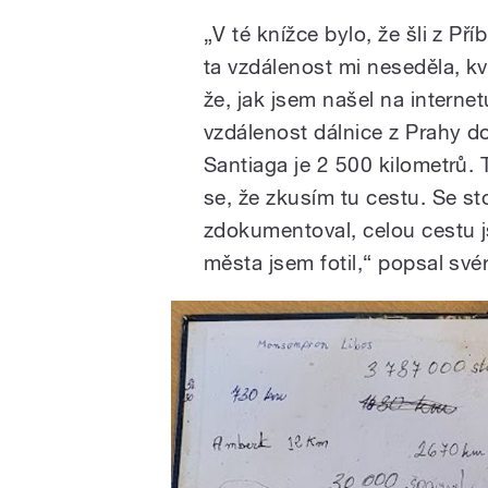
„V té knížce bylo, že šli z Pří
ta vzdálenost mi neseděla, kv
že, jak jsem našel na internet
vzdálenost dálnice z Prahy d
Santiaga je 2 500 kilometrů. T
se, že zkusím tu cestu. Se s
zdokumentoval, celou cestu 
města jsem fotil,“ popsal svér