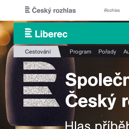
Přejít k hlavnímu obsahu
iRozhlas
Cestování
Program
Pořady
Au