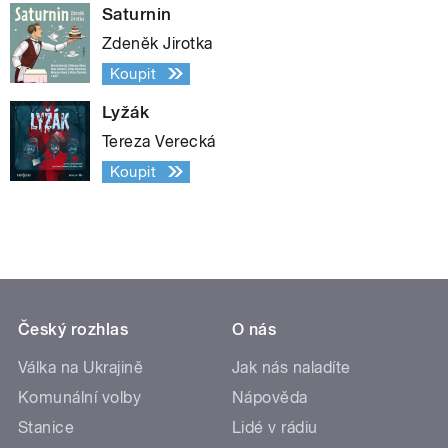
Saturnin
Zdeněk Jirotka
Koupit
Lyžák
Tereza Verecká
Koupit
Český rozhlas
O nás
Válka na Ukrajině
Jak nás naladíte
Komunální volby
Nápověda
Stanice
Lidé v rádiu