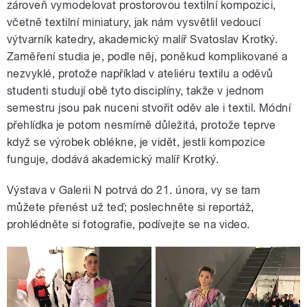
zároveň vymodelovat prostorovou textilní kompozici,
včetně textilní miniatury, jak nám vysvětlil vedoucí
výtvarník katedry, akademický malíř Svatoslav Krotký.
Zaměření studia je, podle něj, poněkud komplikované a
nezvyklé, protože například v ateliéru textilu a oděvů
studenti studují obě tyto disciplíny, takže v jednom
semestru jsou pak nuceni stvořit oděv ale i textil. Módní
přehlídka je potom nesmírně důležitá, protože teprve
když se výrobek oblékne, je vidět, jestli kompozice
funguje, dodává akademický malíř Krotký.
Výstava v Galerii N potrvá do 21. února, vy se tam
můžete přenést už teď; poslechněte si reportáž,
prohlédněte si fotografie, podívejte se na video.