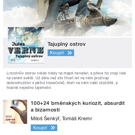
Tajuplný ostrov
Koupit
Lincolnův ostrov nikdo nikdy na mapě nenašel, a přece ho znají lidé
na celém světě. Už déle než sto třicet let na něm prožívají
dobrodružství s pěticí trosečníků, kteří na něm našli útočiště, a
hlavně nejedno tajemství.
100+24 brněnských kuriozit, absurdit
a bizarností
Miloš Šenkýř, Tomáš Kremr
Koupit