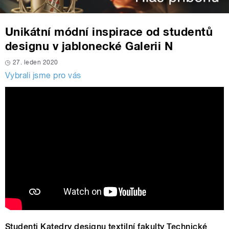
Unikátní módní inspirace od studentů
designu v jablonecké Galerii N
27. leden 2020
Vybrali jsme pro vás
Studenti Katedry designu textilní fakulty Technické