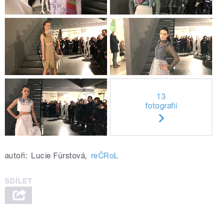
13
fotografií
autoři:
Lucie Fürstová
,
reČRoL