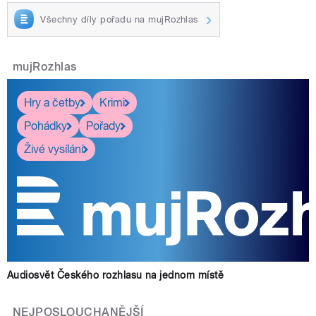
Všechny díly pořadu na mujRozhlas
mujRozhlas
Hry a četby
Krimi
Pohádky
Pořady
Živé vysílání
Audiosvět Českého rozhlasu na jednom místě
NEJPOSLOUCHANĚJŠÍ