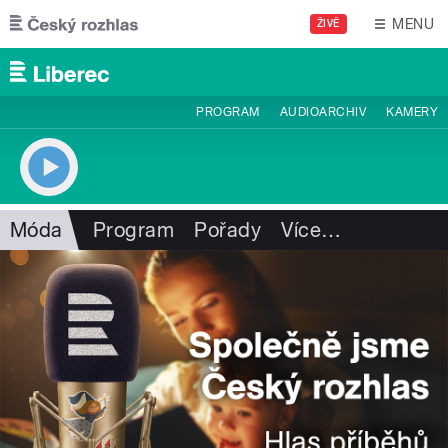
Přejít k hlavnímu obsahu
MENU
ŽIVĚ
PROGRAM
AUDIOARCHIV
KAMERY
Móda
Program
Pořady
Více
…