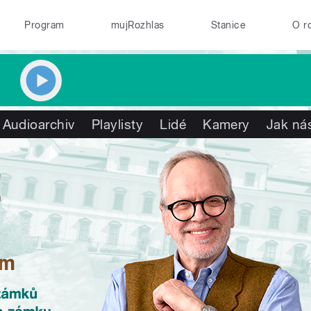
Program
mujRozhlas
Stanice
O r
Audioarchiv
Playlisty
Lidé
Kamery
Jak nás