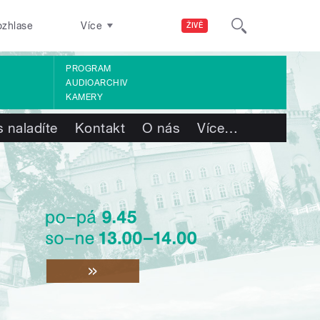
ozhlase
Více
ŽIVĚ
PROGRAM
AUDIOARCHIV
KAMERY
 naladíte
Kontakt
O nás
Více
…