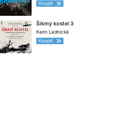
Koupit
Šikmý kostel 3
Karin Lednická
Koupit