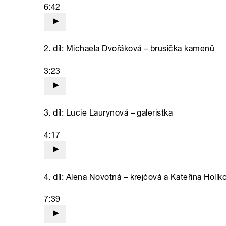
6:42
2. díl: Michaela Dvořáková – brusička kamenů
3:23
3. díl: Lucie Laurynová – galeristka
4:17
4. díl: Alena Novotná – krejčová a Kateřina Holí
7:39