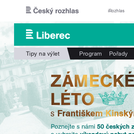
Přejít k hlavnímu obsahu
iRozhlas
Tipy na výlet
Program
Pořady