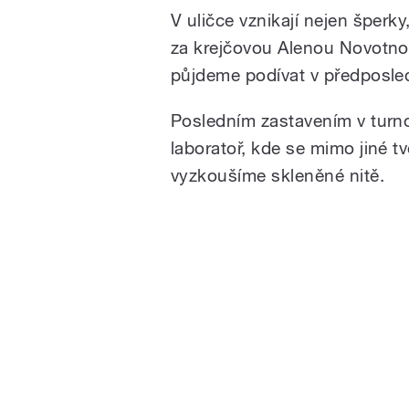
V uličce vznikají nejen šperky
za krejčovou Alenou Novotno
půjdeme podívat v předposled
Posledním zastavením v turn
laboratoř, kde se mimo jiné t
vyzkoušíme skleněné nitě.