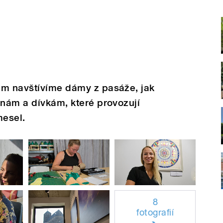
em navštívíme dámy z pasáže, jak
enám a dívkám, které provozují
mesel.
8
fotografií