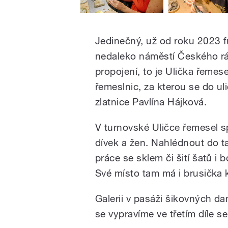
Jedinečný, už od roku 2023 f
nedaleko náměstí Českého ráj
propojení, to je Ulička řemes
řemeslnic, za kterou se do ul
zlatnice Pavlína Hájková.
V turnovské Uličce řemesel s
dívek a žen. Nahlédnout do ta
práce se sklem či šití šatů i 
Své místo tam má i brusička
Galerii v pasáži šikovných d
se vypravíme ve třetím díle se