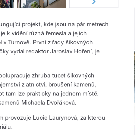
ungující projekt, kde jsou na pár metrech
e k vidění různá řemesla a jejich
el v Turnově. První z řady šikovných
ičky vydal redaktor Jaroslav Hoření, je
polupracuje zhruba tucet šikovných
jemství zlatnictví, broušení kamenů,
bot tam lze prakticky na jednom místě.
 kamenů Michaela Dvořáková.
am provozuje Lucie Laurynová, za kterou
riálu.