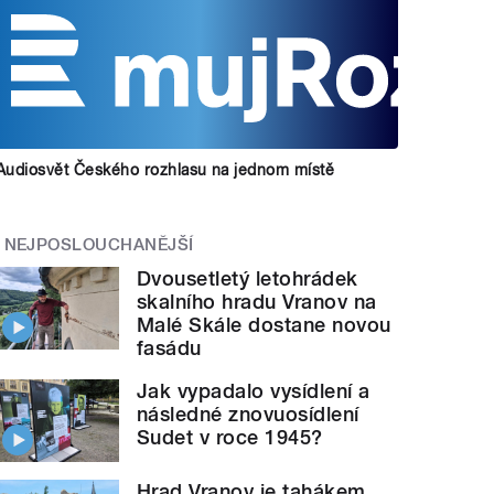
Audiosvět Českého rozhlasu na jednom místě
NEJPOSLOUCHANĚJŠÍ
Dvousetletý letohrádek
skalního hradu Vranov na
Malé Skále dostane novou
fasádu
Jak vypadalo vysídlení a
následné znovuosídlení
Sudet v roce 1945?
Hrad Vranov je tahákem