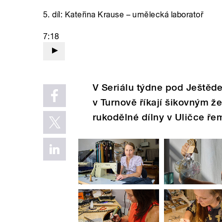
5. díl: Kateřina Krause – umělecká laboratoř
7:18
V Seriálu týdne pod Ještěd
v Turnově říkají šikovným ž
rukodělné dílny v Uličce ře