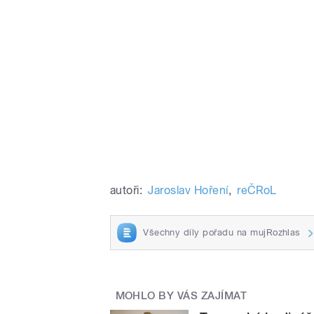
autoři:
Jaroslav Hoření
,
reČRoL
Všechny díly pořadu na mujRozhlas
MOHLO BY VÁS ZAJÍMAT