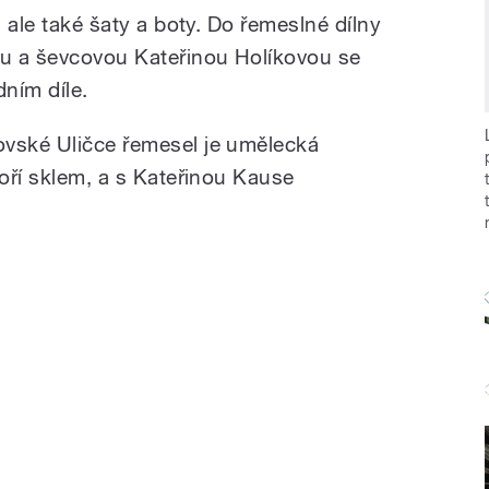
, ale také šaty a boty. Do řemeslné dílny
u a ševcovou Kateřinou Holíkovou se
ním díle.
ovské Uličce řemesel je umělecká
voří sklem, a s Kateřinou Kause