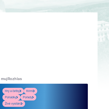
mujRozhlas
Hry a četby
Krimi
Pohádky
Pořady
Živé vysílání