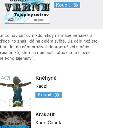
Koupit
Lincolnův ostrov nikdo nikdy na mapě nenašel, a
přece ho znají lidé na celém světě. Už déle než sto
třicet let na něm prožívají dobrodružství s pěticí
trosečníků, kteří na něm našli útočiště, a hlavně
nejedno tajemství.
Kněhyně
Kaczi
Koupit
Krakatit
Karel Čapek