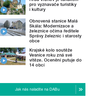
pro vyznavače turistiky
i kultury
Obnovená stanice Malá
Skála: Modernizace a
železnice očima ředitele
Správy železnic i starosty
obce
Krajské kolo soutěže
Vesnice roku zná své
vítěze. Ocenění putuje do
14 obcí
Jak nás naladíte na DABu