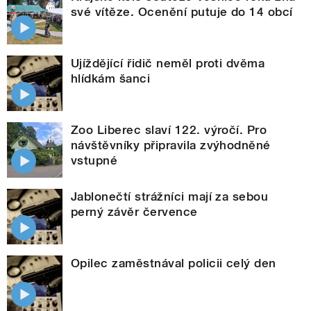
své vítěze. Ocenění putuje do 14 obcí
Ujíždějící řidič neměl proti dvěma
hlídkám šanci
Zoo Liberec slaví 122. výročí. Pro
návštěvníky připravila zvýhodněné
vstupné
Jablonečtí strážníci mají za sebou
perný závěr července
Opilec zaměstnával policii celý den