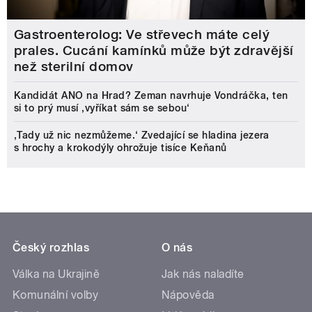
Gastroenterolog: Ve střevech máte celý
prales. Cucání kamínků může být zdravější
než sterilní domov
Kandidát ANO na Hrad? Zeman navrhuje Vondráčka, ten
si to prý musí ‚vyříkat sám se sebou‘
‚Tady už nic nezmůžeme.‘ Zvedající se hladina jezera
s hrochy a krokodýly ohrožuje tisíce Keňanů
Český rozhlas
O nás
Válka na Ukrajině
Jak nás naladíte
Komunální volby
Nápověda