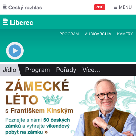
Přejít k hlavnímu obsahu
MENU
ŽIVĚ
PROGRAM
AUDIOARCHIV
KAMERY
Jídlo
Program
Pořady
Více
…