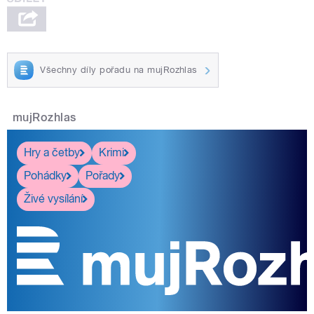
Všechny díly pořadu na mujRozhlas
mujRozhlas
Hry a četby
Krimi
Pohádky
Pořady
Živé vysílání