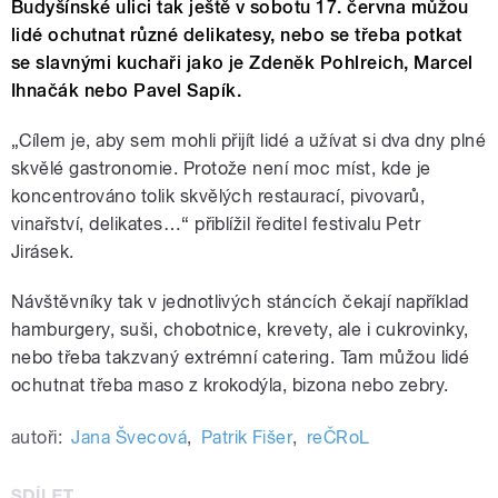
Budyšínské ulici tak ještě v sobotu 17. června můžou
lidé ochutnat různé delikatesy, nebo se třeba potkat
se slavnými kuchaři jako je Zdeněk Pohlreich, Marcel
Ihnačák nebo Pavel Sapík.
„Cílem je, aby sem mohli přijít lidé a užívat si dva dny plné
skvělé gastronomie. Protože není moc míst, kde je
koncentrováno tolik skvělých restaurací, pivovarů,
vinařství, delikates…“ přiblížil ředitel festivalu Petr
Jirásek.
Návštěvníky tak v jednotlivých stáncích čekají například
hamburgery, suši, chobotnice, krevety, ale i cukrovinky,
nebo třeba takzvaný extrémní catering. Tam můžou lidé
ochutnat třeba maso z krokodýla, bizona nebo zebry.
autoři:
Jana Švecová
,
Patrik Fišer
,
reČRoL