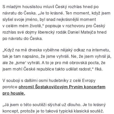
S mladým houslistou mluvil Český rozhlas hned po
návratu do Česka. „Je to krásné. Ten moment, když jsem
slyšel svoje jméno, byl snad nejkrásnější moment
v celém mém životě,“ popisuje v rozhovoru pro Český
rozhlas své dojmy liberecký rodák Daniel Matejča hned
po návratu do Česka.
„Když na mě dneska vyběhne nějaký odkaz na internetu,
tak je tam napsáno, že jsme vyhráli. Ne, že jsem vyhrál já,
ale že ‚jsme‘ vyhráli. A to je pro mě obrovská pocta, že
jsem mohl České republice takto udělat radost,“ říká.
V souboji s dalšími osmi hudebníky z celé Evropy
porotce
ohromil Šostakovičovým Prvním koncertem
pro housle.
„Já jsem o této soutěži slýchal už dlouho. Je to krásný
koncept, protože je to taková typická klasická soutěž.