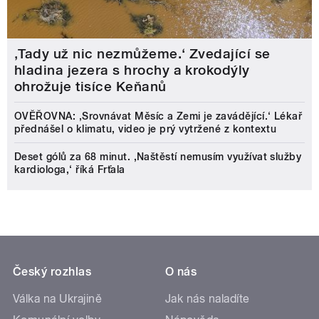
‚Tady už nic nezmůžeme.‘ Zvedající se
hladina jezera s hrochy a krokodýly
ohrožuje tisíce Keňanů
OVĚŘOVNA: ‚Srovnávat Měsíc a Zemi je zavádějící.‘ Lékař
přednášel o klimatu, video je prý vytržené z kontextu
Deset gólů za 68 minut. ,Naštěstí nemusím využívat služby
kardiologa,‘ říká Frťala
Český rozhlas
O nás
Válka na Ukrajině
Jak nás naladíte