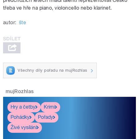
předchozích letech mladí talenti reprezentovali Česko
třeba ve hře na piano, violoncello nebo klarinet.
autor:
šte
Všechny díly pořadu na mujRozhlas
mujRozhlas
Hry a četby
Krimi
Pohádky
Pořady
Živé vysílání