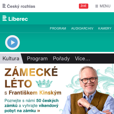
Přejít k hlavnímu obsahu
MENU
ŽIVĚ
PROGRAM
AUDIOARCHIV
KAMERY
Kultura
Program
Pořady
Více
…