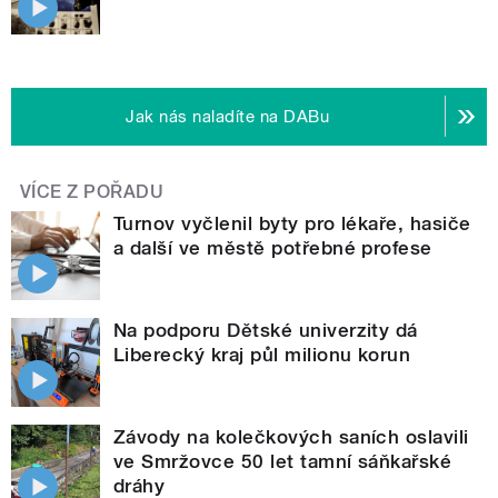
Jak nás naladíte na DABu
VÍCE Z POŘADU
Turnov vyčlenil byty pro lékaře, hasiče
a další ve městě potřebné profese
Na podporu Dětské univerzity dá
Liberecký kraj půl milionu korun
Závody na kolečkových saních oslavili
ve Smržovce 50 let tamní sáňkařské
dráhy