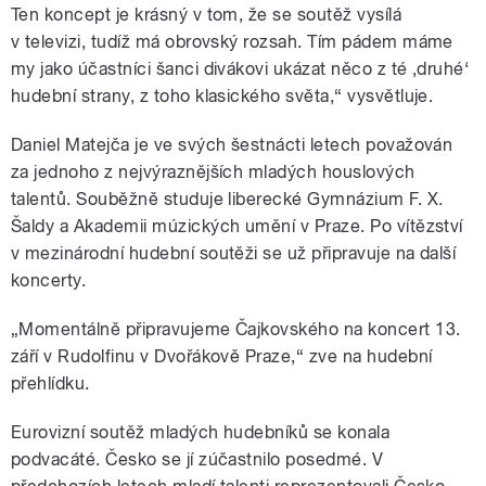
Ten koncept je krásný v tom, že se soutěž vysílá
v televizi, tudíž má obrovský rozsah. Tím pádem máme
my jako účastníci šanci divákovi ukázat něco z té ‚druhé‘
hudební strany, z toho klasického světa,“ vysvětluje.
Daniel Matejča je ve svých šestnácti letech považován
za jednoho z nejvýraznějších mladých houslových
talentů. Souběžně studuje liberecké Gymnázium F. X.
Šaldy a Akademii múzických umění v Praze. Po vítězství
v mezinárodní hudební soutěži se už připravuje na další
koncerty.
„Momentálně připravujeme Čajkovského na koncert 13.
září v Rudolfinu v Dvořákově Praze,“ zve na hudební
přehlídku.
Eurovizní soutěž mladých hudebníků se konala
podvacáté. Česko se jí zúčastnilo posedmé. V