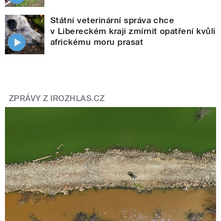
Státní veterinární správa chce
v Libereckém kraji zmírnit opatření kvůli
africkému moru prasat
ZPRÁVY Z IROZHLAS.CZ