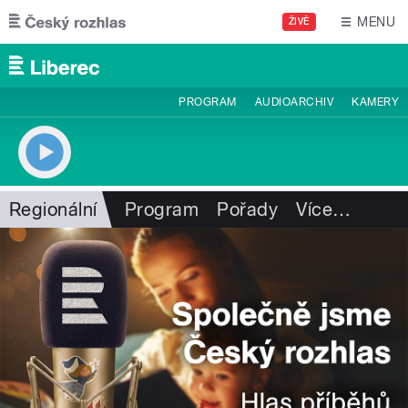
Přejít k hlavnímu obsahu
MENU
ŽIVĚ
PROGRAM
AUDIOARCHIV
KAMERY
Regionální
Program
Pořady
Více
…