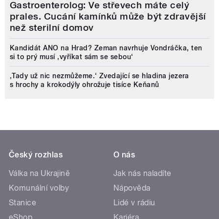
Gastroenterolog: Ve střevech máte celý
prales. Cucání kamínků může být zdravější
než sterilní domov
Kandidát ANO na Hrad? Zeman navrhuje Vondráčka, ten
si to prý musí ‚vyříkat sám se sebou‘
‚Tady už nic nezmůžeme.‘ Zvedající se hladina jezera
s hrochy a krokodýly ohrožuje tisíce Keňanů
Český rozhlas
O nás
Válka na Ukrajině
Jak nás naladíte
Komunální volby
Nápověda
Stanice
Lidé v rádiu
eShop
Kariéra