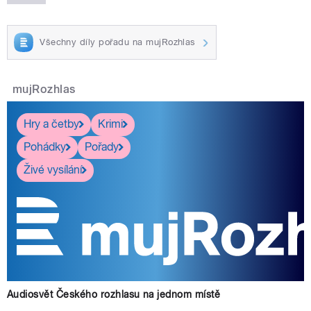
Všechny díly pořadu na mujRozhlas
mujRozhlas
Hry a četby
Krimi
Pohádky
Pořady
Živé vysílání
Audiosvět Českého rozhlasu na jednom místě