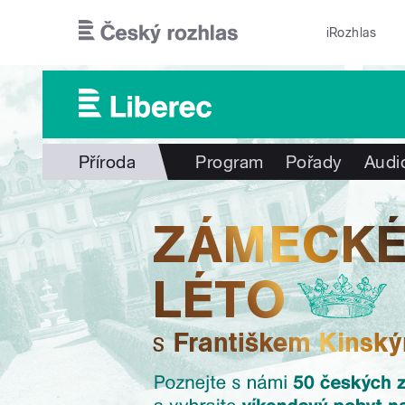
Přejít k hlavnímu obsahu
iRozhlas
Příroda
Program
Pořady
Audi