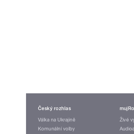
Český rozhlas
mujRo
Válka na Ukrajině
Živé v
Komunální volby
Audioa