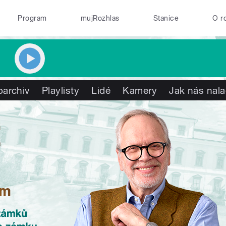
Program
mujRozhlas
Stanice
O r
oarchiv
Playlisty
Lidé
Kamery
Jak nás nala