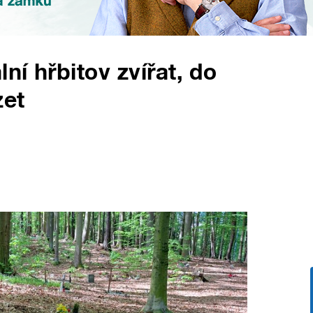
ní hřbitov zvířat, do
zet