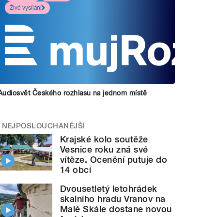
Živé vysílání
Audiosvět Českého rozhlasu na jednom místě
NEJPOSLOUCHANĚJŠÍ
Krajské kolo soutěže
Vesnice roku zná své
vítěze. Ocenění putuje do
14 obcí
Dvousetletý letohrádek
skalního hradu Vranov na
Malé Skále dostane novou