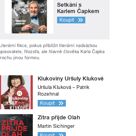
Setkání s
Karlem Čapkem
Koupit
Literární fikce, pokus přiblížit literární nadsázkou
spisovatele, filozofa, ale hlavně člověka Karla Čapka
trochu jinou formou.
Klukoviny Uršuly Klukové
Uršula Kluková – Patrik
Rozehnal
Koupit
Zítra přijde Olah
Martin Sichinger
Koupit