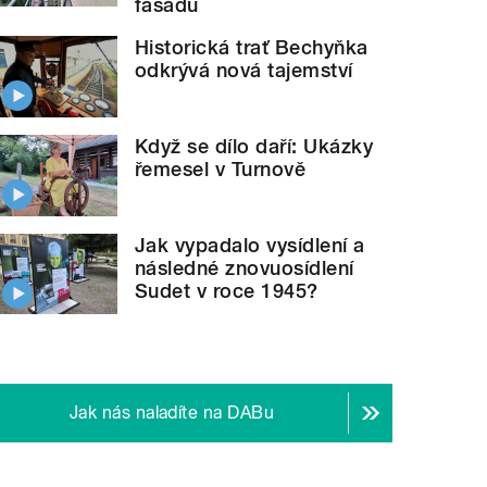
fasádu
Historická trať Bechyňka
odkrývá nová tajemství
Když se dílo daří: Ukázky
řemesel v Turnově
Jak vypadalo vysídlení a
následné znovuosídlení
Sudet v roce 1945?
Jak nás naladíte na DABu