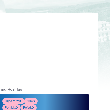
mujRozhlas
Hry a četby
Krimi
Pohádky
Pořady