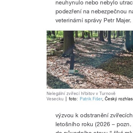
neuhynulo nebo nebylo utra
podezření na nebezpečnou nák
veterinární správy Petr Majer.
Nelegální zvířecí hřbitov v Turnově
Vesecku
|
foto:
Patrik Fišer
,
Český rozhlas
výzvou k odstranění zvířecíc
letošního roku (2026 – pozn.
do původního stavu,“ říká ml