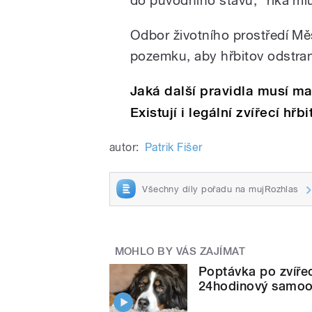
Odbor životního prostředí Mě
pozemku, aby hřbitov odstran
Jaká další pravidla musí maj
Existují i legální zvířecí hř
autor:
Patrik Fišer
Všechny díly pořadu na mujRozhlas
MOHLO BY VÁS ZAJÍMAT
Poptávka po zvířec
24hodinový samoo