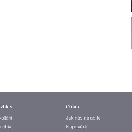
zhlas
O nás
ysílání
Jak nás naladíte
rchiv
Nápověda