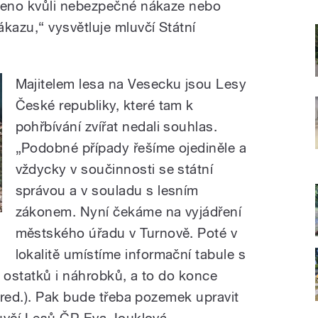
ceno kvůli nebezpečné nákaze nebo
azu,“ vysvětluje mluvčí Státní
Majitelem lesa na Vesecku jsou Lesy
České republiky, které tam k
pohřbívání zvířat nedali souhlas.
„Podobné případy řešíme ojediněle a
vždycky v součinnosti se státní
správou a v souladu s lesním
zákonem. Nyní čekáme na vyjádření
městského úřadu v Turnově. Poté v
lokalitě umístíme informační tabule s
h ostatků i náhrobků, a to do konce
 red.). Pak bude třeba pozemek upravit
uvčí Lesů ČR Eva Jouklová.