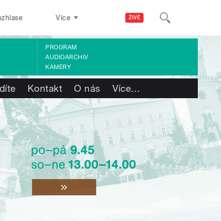
ozhlase
Více
ŽIVĚ
PROGRAM
AUDIOARCHIV
KAMERY
díte
Kontakt
O nás
Více
…