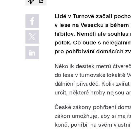
Lidé v Turnově začali poch
v lese na Vesecku a během ně
hřbitov. Neměli ale souhlas
potok. Co bude s nelegálním
pro pohřbívání domácích zv
Několik desítek metrů čtvereč
do lesa v turnovské lokalitě 
dálniční přivaděč. Kolik zvíř
určit, některé hroby nejsou a
České zákony pohřbení domácí
zákon umožňuje, aby si majit
koně, pohřbil na svém vlastn