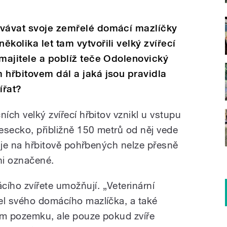
ovávat svoje zemřelé domácí mazlíčky
kolika let tam vytvořili velký zvířecí
 majitele a poblíž teče Odolenovický
 hřbitovem dál a jaká jsou pravidla
ířat?
ních velký zvířecí hřbitov vznikl u vstupu
Vesecko, přibližně 150 metrů od něj vede
at je na hřbitově pohřbených nelze přesně
ni označené.
ho zvířete umožňují. „Veterinární
el svého domácího mazlíčka, a také
ím pozemku, ale pouze pokud zvíře