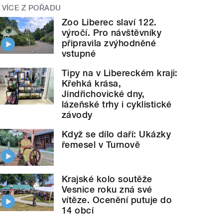
VÍCE Z POŘADU
Zoo Liberec slaví 122.
výročí. Pro návštěvníky
připravila zvýhodněné
vstupné
Tipy na v Libereckém kraji:
Křehká krása,
Jindřichovické dny,
lázeňské trhy i cyklistické
závody
Když se dílo daří: Ukázky
řemesel v Turnově
Krajské kolo soutěže
Vesnice roku zná své
vítěze. Ocenění putuje do
14 obcí