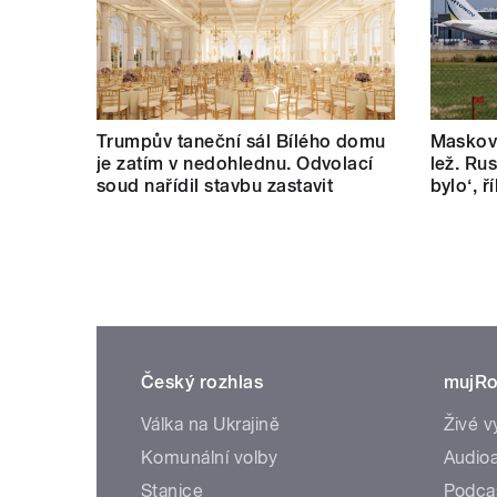
Trumpův taneční sál Bílého domu
Masková
je zatím v nedohlednu. Odvolací
lež. Rus
soud nařídil stavbu zastavit
bylo‘, 
Český rozhlas
mujRo
Válka na Ukrajině
Živé v
Komunální volby
Audioa
Stanice
Podca