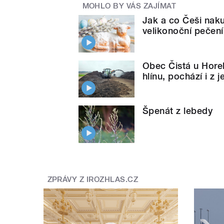
MOHLO BY VÁS ZAJÍMAT
Jak a co Češi naku
velikonoční pečení 
Obec Čistá u Hor
hlínu, pochází i z 
Špenát z lebedy
ZPRÁVY Z IROZHLAS.CZ