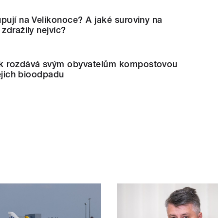
pují na Velikonoce? A jaké suroviny na
zdražily nejvíc?
ek rozdává svým obyvatelům kompostovou
jejich bioodpadu