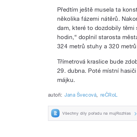
Předtím ještě musela ta konst
několika fázemi nátěrů. Nako
dam, které to dozdobily těm
hodin,“ doplnil starosta měs
324 metrů stuhy a 320 metrů
Třímetrová kraslice bude zdo
29. dubna. Poté místní hasič
májku.
autoři:
Jana Švecová
,
reČRoL
Všechny díly pořadu na mujRozhlas