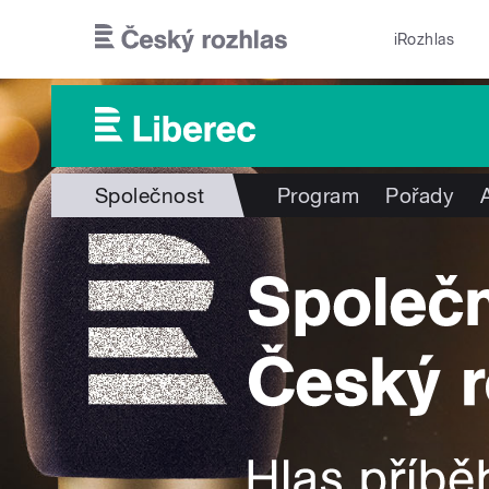
Přejít k hlavnímu obsahu
iRozhlas
Společnost
Program
Pořady