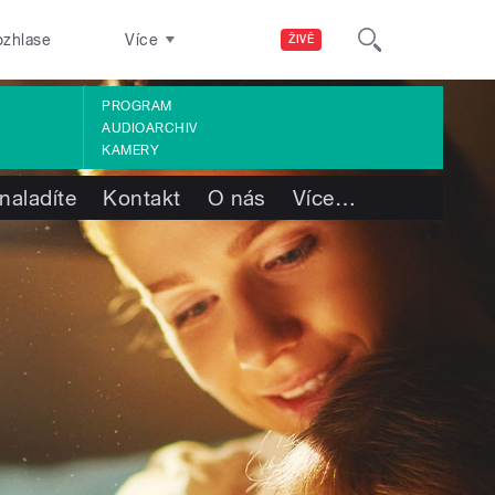
ozhlase
Více
ŽIVĚ
PROGRAM
AUDIOARCHIV
KAMERY
naladíte
Kontakt
O nás
Více
…