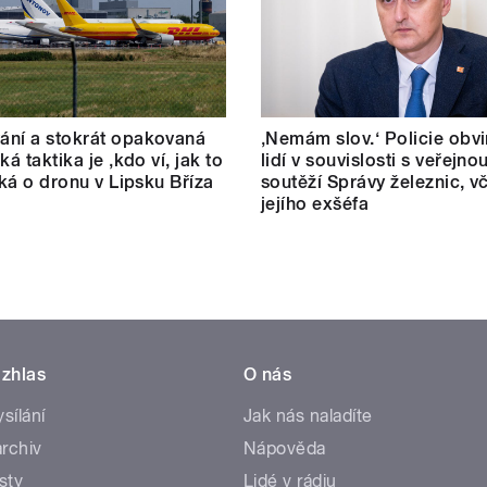
ní a stokrát opakovaná
‚Nemám slov.‘ Policie obvi
ká taktika je ‚kdo ví, jak to
lidí v souvislosti s veřejno
říká o dronu v Lipsku Bříza
soutěží Správy železnic, v
jejího exšéfa
zhlas
O nás
ysílání
Jak nás naladíte
rchiv
Nápověda
sty
Lidé v rádiu