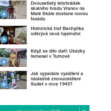
Dvousetletý letohrádek
skalního hradu Vranov na
Malé Skále dostane novou
fasádu
Historická trať Bechyňka
odkrývá nová tajemství
Když se dílo daří: Ukázky
řemesel v Turnově
Jak vypadalo vysídlení a
následné znovuosídlení
Sudet v roce 1945?