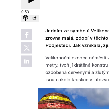
2:53
Jedním ze symbolů Velikonoc
zrovna malá, zdobí v těcht
Podještědí. Jak vznikala, zj
Velikonoční ozdoba náměstí v
metry, tvoří jí drátěná konstr
ozdobená červenými a žlutými 
jsou i okolo kraslice v jutovýc