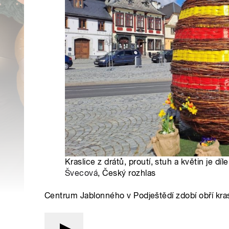
Kraslice z drátů, proutí, stuh a květin je dí
Švecová
, Český rozhlas
Centrum Jablonného v Podještědí zdobí obří kras