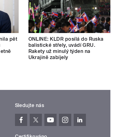
nila pět
ONLINE: KLDR posílá do Ruska
u
balistické střely, uvádí GRU.
četně
Rakety už minulý týden na
Ukrajině zabíjely
Sledujte nás
Certifikováno