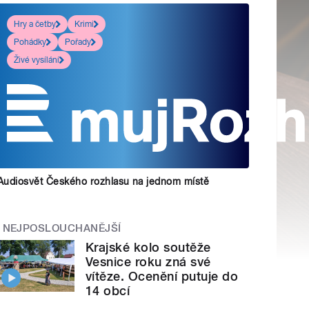
Hry a četby
Krimi
Pohádky
Pořady
Živé vysílání
Audiosvět Českého rozhlasu na jednom místě
NEJPOSLOUCHANĚJŠÍ
Krajské kolo soutěže
Vesnice roku zná své
vítěze. Ocenění putuje do
14 obcí