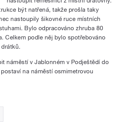
nastoupit řemeslníci z místní drátovny.
rukce být natřená, takže prošla taky
nec nastoupily šikovné ruce místních
i stuhami. Bylo odpracováno zhruba 80
ta. Celkem podle něj bylo spotřebováno
 drátků.
bit náměstí v Jablonném v Podještědí do
i postaví na náměstí osmimetrovou