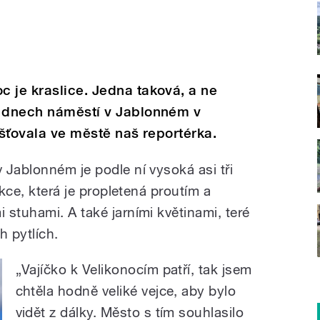
 je kraslice. Jedna taková, a ne
o dnech náměstí v Jablonném v
išťovala ve městě naš reportérka.
 Jablonném je podle ní vysoká asi tři
ukce, která je propletená proutím a
stuhami. A také jarními květinami, teré
h pytlích.
„Vajíčko k Velikonocím patří, tak jsem
chtěla hodně veliké vejce, aby bylo
vidět z dálky. Město s tím souhlasilo