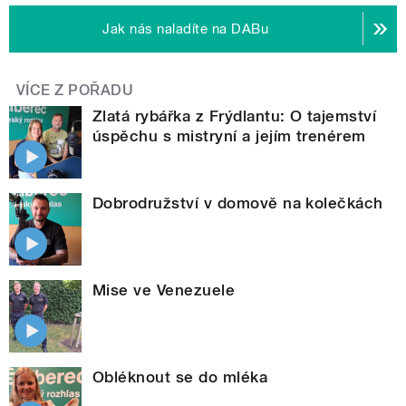
Jak nás naladíte na DABu
VÍCE Z POŘADU
Zlatá rybářka z Frýdlantu: O tajemství
úspěchu s mistryní a jejím trenérem
Dobrodružství v domově na kolečkách
Mise ve Venezuele
Obléknout se do mléka