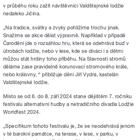
v průběhu roku zažít návštěvníci Valdštejnské lodžie
nedaleko Jičína.
„Na tradice, svátky a zvyky pohlížíme trochu jinak.
Snažíme se akce dělat výpravně. Například v případě
Čarodění jde o rozsáhlou hru, která se odehrává buď v
útrobách lodžie, nebo v lese, kde se diváci i s dětmi
můžou stát hrdiny toho příběhu. Na Slavnosti stromů
děláme zase pravidelně korunovaci stromového krále,
nebo královny, “ přibližuje dění Jiří Vydra, kastelán
Valdštejnské lodžie.
Místo se od 6. do 8. září 2024 stane dějištěm 7. ročníku
festivalu alternativní hudby a netradičního divadla Lodžie
Worldfest 2024.
„Specifikum tohoto festivalu je, že se neodehrává jenom
v té barokní památce, na terase, v lese, v parku, v