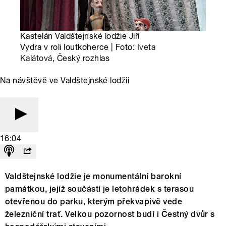
Kastelán Valdštejnské lodžie Jiří
Vydra v roli loutkoherce | Foto:
Iveta
Kalátová
, Český rozhlas
Na návštěvě ve Valdštejnské lodžii
16:04
Valdštejnské lodžie je monumentální barokní
památkou, jejíž součástí je letohrádek s terasou
otevřenou do parku, kterým překvapivě vede
železniční trať. Velkou pozornost budí i Čestný dvůr s