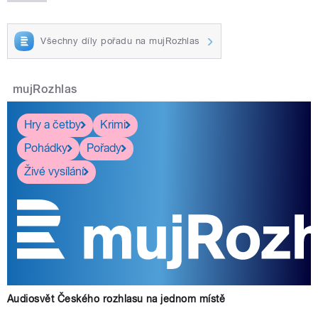
Všechny díly pořadu na mujRozhlas
mujRozhlas
Hry a četby
Krimi
Pohádky
Pořady
Živé vysílání
Audiosvět Českého rozhlasu na jednom místě