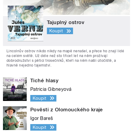
Tajuplný ostrov
Koupit
Lincolnův ostrov nikdo nikdy na mapě nenašel, a přece ho znají lidé
na celém světě. Už déle než sto třicet let na něm prožívají
dobrodružství s pěticí trosečníků, kteří na něm našli útočiště, a
hlavně nejedno tajemství.
Tiché hlasy
Patricia Gibneyová
Koupit
Pověsti z Olomouckého kraje
Igor Bareš
Koupit