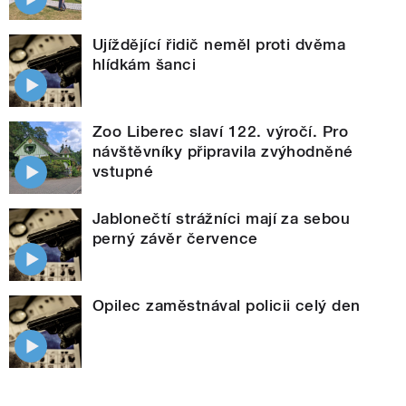
Ujíždějící řidič neměl proti dvěma
hlídkám šanci
Zoo Liberec slaví 122. výročí. Pro
návštěvníky připravila zvýhodněné
vstupné
Jablonečtí strážníci mají za sebou
perný závěr července
Opilec zaměstnával policii celý den