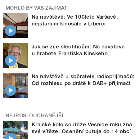
MOHLO BY VÁS ZAJÍMAT
Na návštěvě: Ve 100leté Varšavě,
nejstarším kinosále v Liberci
Jak se žije šlechticům: Na návštěvě
u hraběte Františka Kinského
Na návštěvě u sběratele radiopřijímačů:
Od rozhlasu po drátě k DAB+ přijímači
NEJPOSLOUCHANĚJŠÍ
Krajské kolo soutěže Vesnice roku zná
své vítěze. Ocenění putuje do 14 obcí