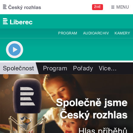
Přejít k hlavnímu obsahu
MENU
ŽIVĚ
PROGRAM
AUDIOARCHIV
KAMERY
Společnost
Program
Pořady
Více
…