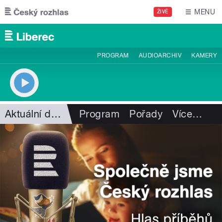
Přejít k hlavnímu obsahu
MENU
ŽIVĚ
PROGRAM
AUDIOARCHIV
KAMERY
Aktuální dění
Program
Pořady
Více
…