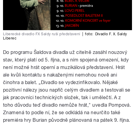
Liberecké divadlo FX Šaldy ruší představení
|
foto:
Divadlo F. X. Šaldy
Liberec
Do programu Šaldova divadla už citelně zasáhl nouzový
stav, který platí od 5. října, a s ním spojená omezení, kdy
není možné hrát operní a muzikálová představení. Hrát
ale kvůli kontaktu s nakaženými nemohou nově ani
činohra a balet. „Divadlo se vydezinfikovalo. Nějaké
pozitivní nálezy jsou napříč celým divadlem a testovali se
jak pracovníci technických složek, tak i umělečtí. A z
toho důvodu teď divadlo nemůže hrát," uvedla Pompová.
Znamená to podle ní, že se odkládá na neurčito také
premiéra hry Burian původně plánovaná na pátek 9. října.