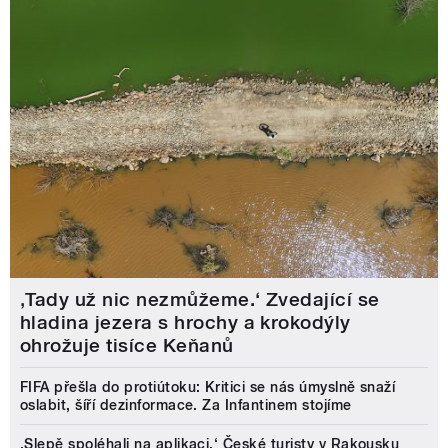
‚Tady už nic nezmůžeme.‘ Zvedající se
hladina jezera s hrochy a krokodýly
ohrožuje tisíce Keňanů
FIFA přešla do protiútoku: Kritici se nás úmyslně snaží
oslabit, šíří dezinformace. Za Infantinem stojíme
‚Slepě spoléhali na aplikaci.‘ České turisty v Rakousku