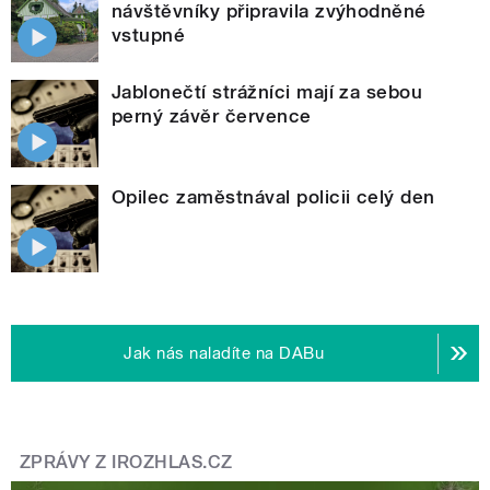
návštěvníky připravila zvýhodněné
vstupné
Jablonečtí strážníci mají za sebou
perný závěr července
Opilec zaměstnával policii celý den
Jak nás naladíte na DABu
ZPRÁVY Z IROZHLAS.CZ