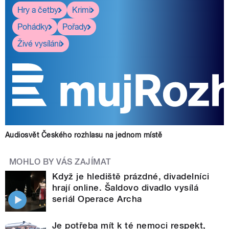
Hry a četby
Krimi
Pohádky
Pořady
Živé vysílání
Audiosvět Českého rozhlasu na jednom místě
MOHLO BY VÁS ZAJÍMAT
Když je hlediště prázdné, divadelníci
hrají online. Šaldovo divadlo vysílá
seriál Operace Archa
Je potřeba mít k té nemoci respekt,