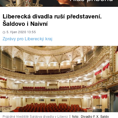
Liberecká divadla ruší představení.
Šaldovo i Naivní
5. říjen 2020 13:55
Zprávy pro Liberecký kraj
Prázdné hlediště Šaldova divadla v Liberci
|
foto:
Divadlo F. X. Šaldy