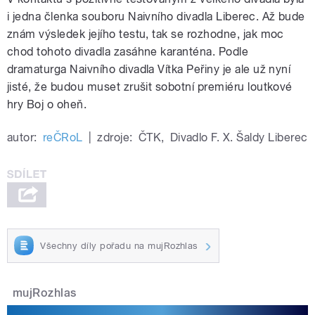
i jedna členka souboru Naivního divadla Liberec. Až bude
znám výsledek jejího testu, tak se rozhodne, jak moc
chod tohoto divadla zasáhne karanténa. Podle
dramaturga Naivního divadla Vítka Peřiny je ale už nyní
jisté, že budou muset zrušit sobotní premiéru loutkové
hry Boj o oheň.
autor:
reČRoL
|
zdroje:
ČTK
,
Divadlo F. X. Šaldy Liberec
Všechny díly pořadu na mujRozhlas
mujRozhlas