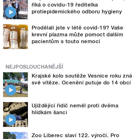
říká o covidu-19 ředitelka
protiepidemického odboru hygieny
Prodělali jste v létě covid-19? Vaše
krevní plazma může pomoct dalším
pacientům s touto nemocí
NEJPOSLOUCHANĚJŠÍ
Krajské kolo soutěže Vesnice roku zná
své vítěze. Ocenění putuje do 14 obcí
Ujíždějící řidič neměl proti dvěma
hlídkám šanci
Zoo Liberec slaví 122. výročí. Pro