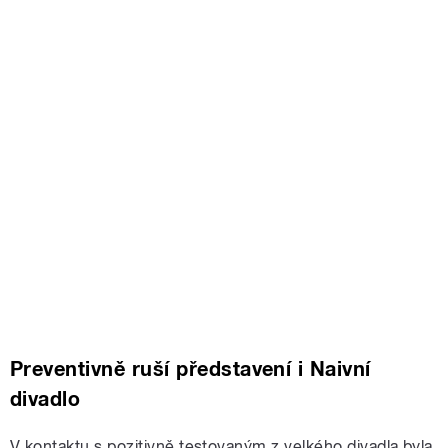
Preventivně ruší představení i Naivní
divadlo
V kontaktu s pozitivně testovaným z velkého divadla byla