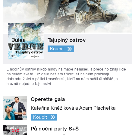
Tajuplný ostrov
Koupit
Lincolnův ostrov nikdo nikdy na mapě nenašel, a přece ho znají lidé
na celém světě. Už déle než sto třicet let na něm prožívají
dobrodružství s pěticí trosečníků, kteří na něm našli útočiště, a
hlavně nejedno tajemství.
Operette gala
Kateřina Kněžíková a Adam Plachetka
Koupit
Půlnoční párty S+Š