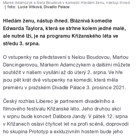
Marek Adamczyk a Nela Boudová v komedii Hledám ženu, nástup ihned
|
foto:
Lucie Vítková
,
Divadlo Palace
Hledám ženu, nástup ihned. Bláznivá komedie
Edwarda Taylora, která se strhne kolem jedné malé,
ale nutné lži, je na programu Křižanského léta ve
středu 3. srpna.
O vstupenky na představení s Nelou Boudovou, Martou
Dancingerovou, Markem Adamczykem a dalšími můžete
soutěžit v našem vysílání až do úterý 2. srpna.
Ve hře
jsou pět krát dvě vstupenky na
komedii, která měla
premiéru v pražském Divadle Palace 3. prosince 2021.
Český rozhlas Liberec je partnerem divadelního a
filmového festivalu Křižanské léto. Jeho druhou akcí
v srpnu bude koncert Dalibora Jandy. V pátek 12. srpna
v Křižanech oslaví čtyřicet let na profi scéně, doprovodí
ho skupina Prototyp a exkluzivním hostem bude jeho