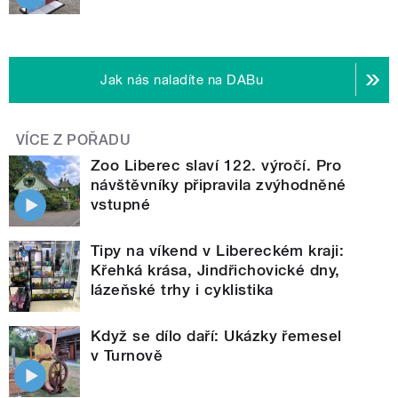
Jak nás naladíte na DABu
VÍCE Z POŘADU
Zoo Liberec slaví 122. výročí. Pro
návštěvníky připravila zvýhodněné
vstupné
Tipy na víkend v Libereckém kraji:
Křehká krása, Jindřichovické dny,
lázeňské trhy i cyklistika
Když se dílo daří: Ukázky řemesel
v Turnově