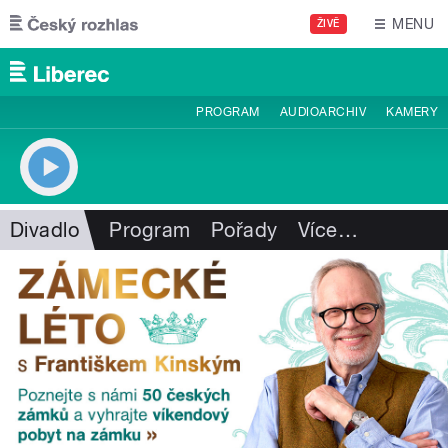
Přejít k hlavnímu obsahu
MENU
ŽIVĚ
PROGRAM
AUDIOARCHIV
KAMERY
Divadlo
Program
Pořady
Více
…