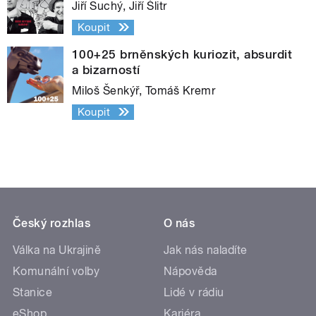
Jiří Suchý, Jiří Šlitr
Koupit
100+25 brněnských kuriozit, absurdit
a bizarností
Miloš Šenkýř, Tomáš Kremr
Koupit
Český rozhlas
O nás
Válka na Ukrajině
Jak nás naladíte
Komunální volby
Nápověda
Stanice
Lidé v rádiu
eShop
Kariéra