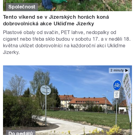
Společnost
Tento víkend se v Jizerských horách koná
dobrovolnická akce Ukliďme Jizerky
Plastové obaly od svačin, PET lahve, nedopalky od
cigaret nebo třeba sklo budou v sobotu 17. a v neděli 18.
května uklízet dobrovolníci na každoroční akci Ukliďme
Jizerky.
2 minuty
Do pedálů