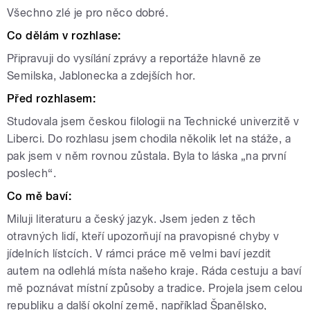
Všechno zlé je pro něco dobré.
Co dělám v rozhlase:
Připravuji do vysílání zprávy a reportáže hlavně ze
Semilska, Jablonecka a zdejších hor.
Před rozhlasem:
Studovala jsem českou filologii na Technické univerzitě v
Liberci. Do rozhlasu jsem chodila několik let na stáže, a
pak jsem v něm rovnou zůstala. Byla to láska „na první
poslech“.
Co mě baví:
Miluji literaturu a český jazyk. Jsem jeden z těch
otravných lidí, kteří upozorňují na pravopisné chyby v
jídelních lístcích. V rámci práce mě velmi baví jezdit
autem na odlehlá místa našeho kraje. Ráda cestuju a baví
mě poznávat místní způsoby a tradice. Projela jsem celou
republiku a další okolní země, například Španělsko,