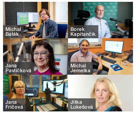
Michal
Borek
Balák
Kapitančik
Jana
Michal
Pavlíčková
Jemelka
Jana
Jitka
Fričová
Lukešová