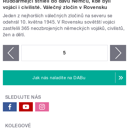
Rudoarmějci stříleli do davu Němců, kde byli
vojáci i civilisté. Válečný zločin v Rovensku
Jeden z nejhorších válečných zločinů na severu se
odehrál 10. května 1945. V Rovensku sovětští vojáci
zastřelili 365 neozbrojených německých vojáků, civilistů,
žen a dětí.
STRÁNKY
5
n
zí
Jak nás naladíte na DABu
SLEDUJTE NÁS
KOLEGOVÉ