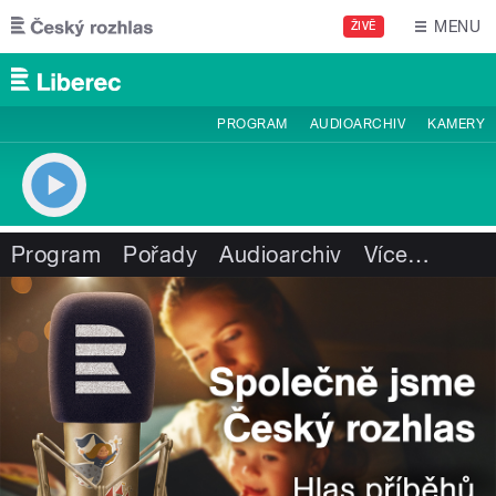
Přejít k hlavnímu obsahu
MENU
ŽIVĚ
PROGRAM
AUDIOARCHIV
KAMERY
Program
Pořady
Audioarchiv
Více
…