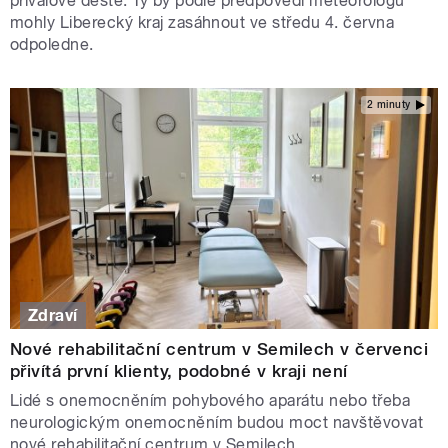
přívalové deště. Ty by podle předpovědi meteorologů
mohly Liberecký kraj zasáhnout ve středu 4. června
odpoledne.
2 minuty
Zdraví
Nové rehabilitační centrum v Semilech v červenci
přivítá první klienty, podobné v kraji není
Lidé s onemocněním pohybového aparátu nebo třeba
neurologickým onemocněním budou moct navštěvovat
nové rehabilitační centrum v Semilech.