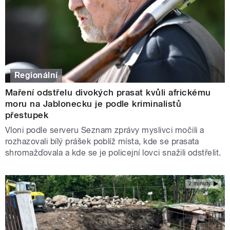
Regionální
Maření odstřelu divokých prasat kvůli africkému
moru na Jablonecku je podle kriminalistů
přestupek
Vloni podle serveru Seznam zprávy myslivci močili a
rozhazovali bílý prášek poblíž místa, kde se prasata
shromažďovala a kde se je policejní lovci snažili odstřelit.
2 minuty