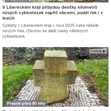
V Libereckém kraji přibydou desítky kilometrů
nových cyklostezek napříč obcemi, podél řek i v
lesích
Cyklisty v Libereckém kraji v roce 2025 čeká několik
nových tras. Otevřou se další úseky některých
cyklostezek.
2 minuty
Přesně před 80 lety