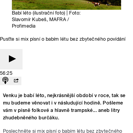
Babí léto (ilustrační foto) | Foto:
Slavomír Kubeš, MAFRA /
Profimedia
Pusťte si mix písní o babím létu bez zbytečného povídání
56:25
Venku je babí léto, nejkrásnější období v roce, tak se
mu budeme věnovat i v násludující hodině. Pošleme
vám v písně folkové a hlavně trampské... aneb litry
zhudebněného burčáku.
Poslechněte si mix písní o babím létu bez zbytečného