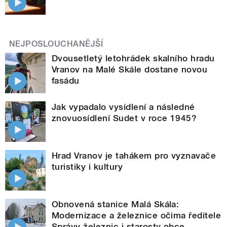
NEJPOSLOUCHANĚJŠÍ
Dvousetletý letohrádek skalního hradu
Vranov na Malé Skále dostane novou
fasádu
Jak vypadalo vysídlení a následné
znovuosídlení Sudet v roce 1945?
Hrad Vranov je tahákem pro vyznavače
turistiky i kultury
Obnovená stanice Malá Skála:
Modernizace a železnice očima ředitele
Správy železnic i starosty obce