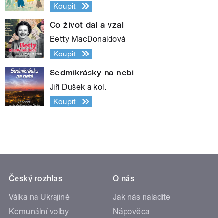
Koupit
Co život dal a vzal
Betty MacDonaldová
Koupit
Sedmikrásky na nebi
Jiří Dušek a kol.
Koupit
Český rozhlas
O nás
Válka na Ukrajině
Jak nás naladíte
Komunální volby
Nápověda