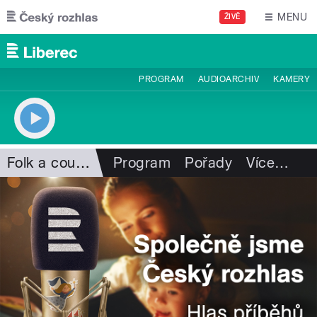
Přejít k hlavnímu obsahu
MENU
ŽIVĚ
PROGRAM
AUDIOARCHIV
KAMERY
Folk a country
Program
Pořady
Více
…