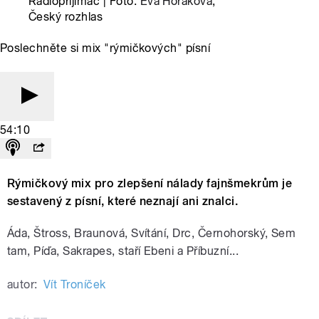
Radiopřijímač | Foto:
Eva Horáková
,
Český rozhlas
Poslechněte si mix "rýmičkových" písní
54:10
Rýmičkový mix pro zlepšení nálady fajnšmekrům je
sestavený z písní, které neznají ani znalci.
Áda, Štross, Braunová, Svítání, Drc, Černohorský, Sem
tam, Píďa, Sakrapes, staří Ebeni a Příbuzní...
autor:
Vít Troníček