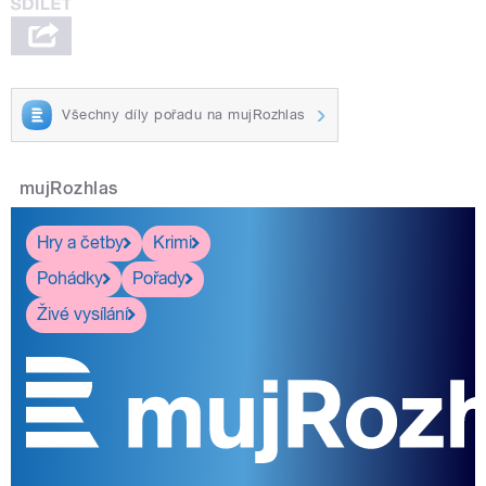
Všechny díly pořadu na mujRozhlas
mujRozhlas
Hry a četby
Krimi
Pohádky
Pořady
Živé vysílání