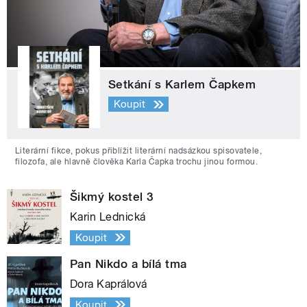
Setkání s Karlem Čapkem
Koupit
Literární fikce, pokus přiblížit literární nadsázkou spisovatele,
filozofa, ale hlavně člověka Karla Čapka trochu jinou formou.
Šikmý kostel 3
Karin Lednická
Koupit
Pan Nikdo a bílá tma
Dora Kaprálová
Koupit