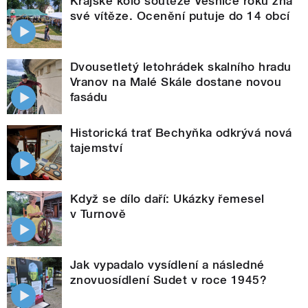
Krajské kolo soutěže Vesnice roku zná
své vítěze. Ocenění putuje do 14 obcí
Dvousetletý letohrádek skalního hradu
Vranov na Malé Skále dostane novou
fasádu
Historická trať Bechyňka odkrývá nová
tajemství
Když se dílo daří: Ukázky řemesel
v Turnově
Jak vypadalo vysídlení a následné
znovuosídlení Sudet v roce 1945?