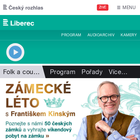
Přejít k hlavnímu obsahu
MENU
ŽIVĚ
PROGRAM
AUDIOARCHIV
KAMERY
Folk a country
Program
Pořady
Více
…