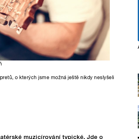
ň
rpretů, o kterých jsme možná ještě nikdy neslyšeli
atérské muzicírování typické. Jde o