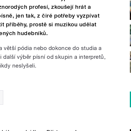
ůznorodých profesí, zkoušejí hrát a
sně, jen tak, z čiré potřeby vyzpívat
it příběhy, prostě si muzikou udělat
lených hudebníků.
a větší pódia nebo dokonce do studia a
 další výběr písní od skupin a interpretů,
kdy neslyšeli.