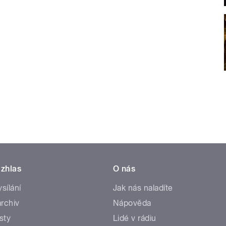
zhlas
O nás
ysílání
Jak nás naladíte
rchiv
Nápověda
sty
Lidé v rádiu