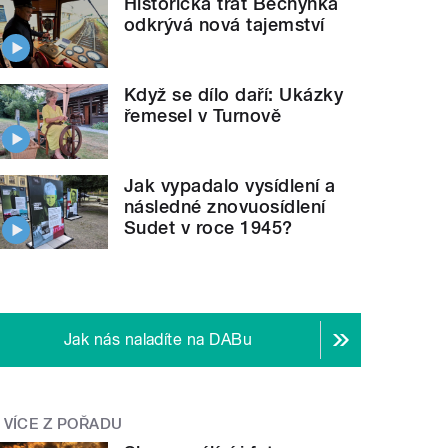
Historická trať Bechyňka
odkrývá nová tajemství
Když se dílo daří: Ukázky
řemesel v Turnově
Jak vypadalo vysídlení a
následné znovuosídlení
Sudet v roce 1945?
Jak nás naladíte na DABu
VÍCE Z POŘADU