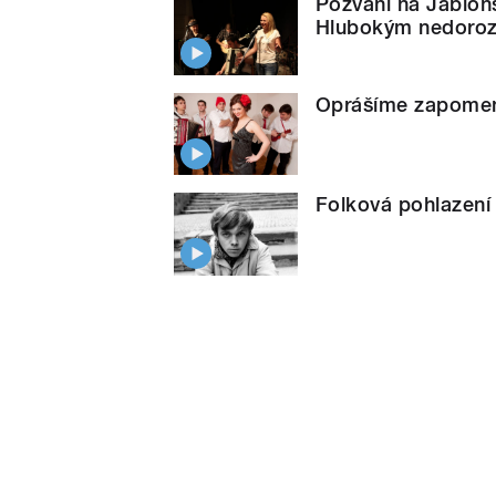
Pozvání na Jablon
Hlubokým nedoro
Oprášíme zapomen
Folková pohlazení