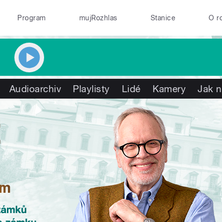
Program
mujRozhlas
Stanice
O r
Audioarchiv
Playlisty
Lidé
Kamery
Jak n