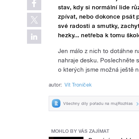
stav, kdy si normální lide r
zpívat, nebo dokonce psát pí
své radosti a smutky, zachyt
hezky... netřeba k tomu ško
Jen málo z nich to dotáhne n
nahraje desku. Poslechněte si
o kterých jsme možná ještě ni
autor:
Vít Troníček
Všechny díly pořadu na mujRozhlas
MOHLO BY VÁS ZAJÍMAT