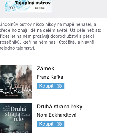
Lincolnův ostrov nikdo nikdy na mapě nenašel, a
přece ho znají lidé na celém světě. Už déle než sto
třicet let na něm prožívají dobrodružství s pěticí
trosečníků, kteří na něm našli útočiště, a hlavně
nejedno tajemství.
Zámek
Franz Kafka
Koupit
Druhá strana řeky
Nora Eckhardtová
Koupit