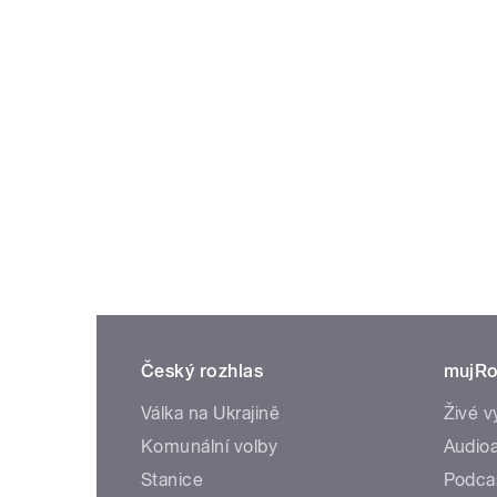
Český rozhlas
mujRo
Válka na Ukrajině
Živé v
Komunální volby
Audioa
Stanice
Podca