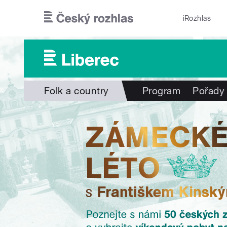
Přejít k hlavnímu obsahu
iRozhlas
Folk a country
Program
Pořady