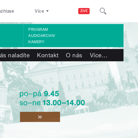
ozhlase
Více
ŽIVĚ
PROGRAM
AUDIOARCHIV
KAMERY
ás naladíte
Kontakt
O nás
Více
…