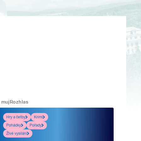
mujRozhlas
Hry a četby
Krimi
Pohádky
Pořady
Živé vysílání