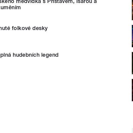
ského medvídka s Přístavem, Isarou a
zuměním
uté folkové desky
 plná hudebních legend