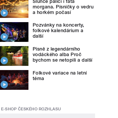
Slunce pálící i fata
morgana. Písničky o vedru
a horkém počasí
Pozvánky na koncerty,
folkové kalendárium a
další
Písně z legendárního
vodáckého alba Proč
bychom se netopili a další
Folkové variace na letní
téma
E-SHOP ČESKÉHO ROZHLASU