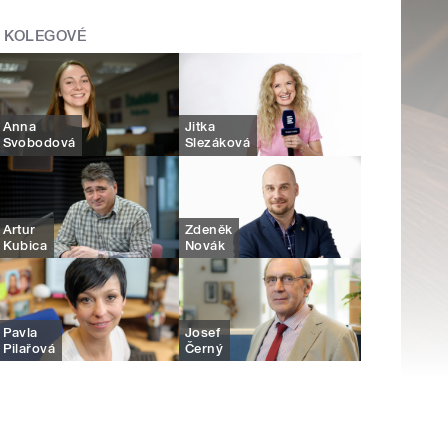
KOLEGOVÉ
Anna
Jitka
Svobodová
Slezáková
Artur
Zdeněk
Kubica
Novák
Pavla
Josef
Pilařová
Černý