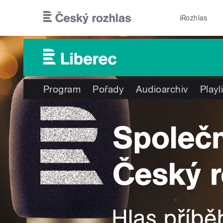
Přejít k hlavnímu obsahu
iRozhlas
Program
Pořady
Audioarchiv
Playl