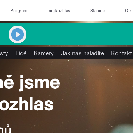
Program
mujRozhlas
Stanice
O r
isty
Lidé
Kamery
Jak nás naladíte
Kontakt