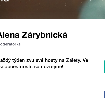
Alena Zárybnická
oderátorka
aždý týden zvu své hosty na
Zálety
. Ve
ší počestnosti, samozřejmě!