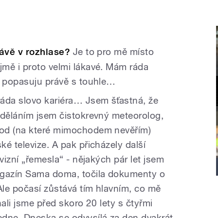
právě v rozhlase?
Je to pro mě místo
mě i proto velmi lákavé. Mám ráda
e popasuju právě s touhle…
da slovo kariéra… Jsem šťastná, že
zděláním jsem čistokrevný meteorolog,
hod (na které mimochodem nevěřím)
é televize. A pak přicházely další
vizní „řemesla“ - nějakých pár let jsem
gazín Sama doma, točila dokumenty o
Ale počasí zůstává tím hlavním, co mě
nali jsme před skoro 20 lety s čtyřmi
edne. Dneska se odvysílá za den dvakrát