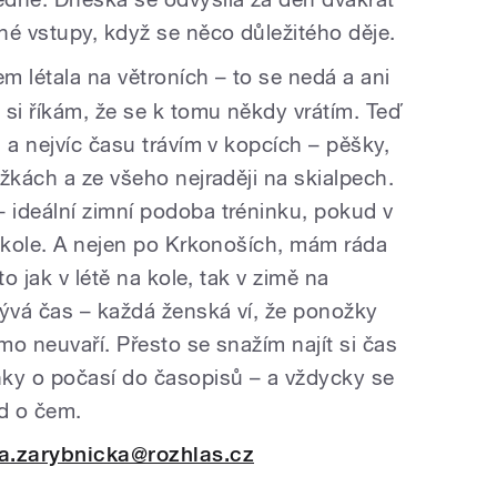
né vstupy, když se něco důležitého děje.
em létala na větroních – to se nedá a ani
i říkám, že se k tomu někdy vrátím. Teď
 a nejvíc času trávím v kopcích – pěšky,
žkách a ze všeho nejraději na skialpech.
 ideální zimní podoba tréninku, pokud v
m kole. A nejen po Krkonoších, mám ráda
to jak v létě na kole, tak v zimě na
ývá čas – každá ženská ví, že ponožky
o neuvaří. Přesto se snažím najít si čas
nky o počasí do časopisů – a vždycky se
ád o čem.
a.zarybnicka@rozhlas.cz