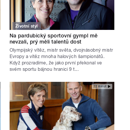
Životní styl
Na pardubický sportovní gympl mě
nevzali, prý měli talentů dost
Olympijský vítěz, mistr světa, dvojnásobný mistr
Evropy a vítěz mnoha halových šampionátů.
Když prozradíme, že jako první překonal ve
svém sportu bájnou hranici 9 t...
22 minut