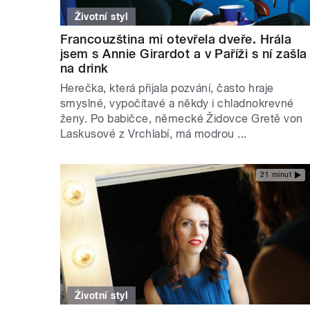
Životní styl
Francouzština mi otevřela dveře. Hrála
jsem s Annie Girardot a v Paříži s ní zašla
na drink
Herečka, která přijala pozvání, často hraje
smyslné, vypočítavé a někdy i chladnokrevné
ženy. Po babičce, německé Židovce Gretě von
Laskusové z Vrchlabí, má modrou ...
21 minut
Životní styl