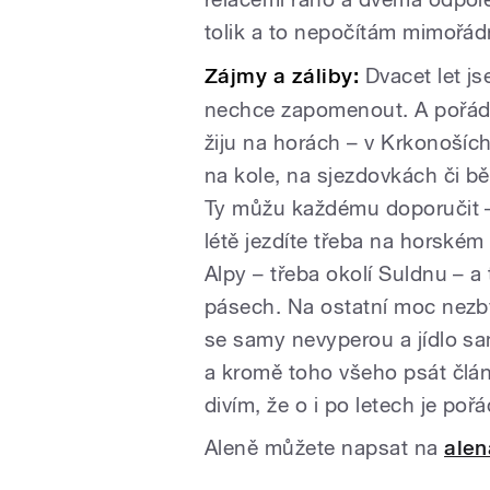
tolik a to nepočítám mimořád
Zájmy a záliby:
Dvacet let js
nechce zapomenout. A pořád s
žiju na horách – v Krkonoších
na kole, na sjezdovkách či bě
Ty můžu každému doporučit –
létě jezdíte třeba na horské
Alpy – třeba okolí Suldnu – a 
pásech. Na ostatní moc nezb
se samy nevyperou a jídlo sam
a kromě toho všeho psát člá
divím, že o i po letech je poř
Aleně můžete napsat na
alen