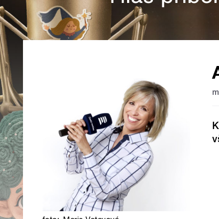
m
K
v