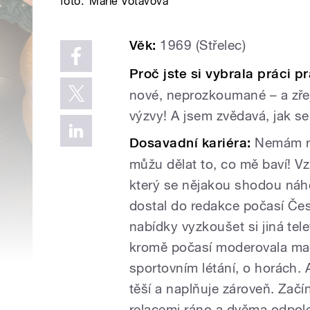
foto:
Marie Votavová
Věk:
1969 (Střelec)
Proč jste si vybrala práci 
nové, neprozkoumané – a zřej
výzvy! A jsem zvědavá, jak s
Dosavadní kariéra:
Nemám rá
můžu dělat to, co mě baví! V
který se nějakou shodou ná
dostal do redakce počasí Česk
nabídky vyzkoušet si jiná tele
kromě počasí moderovala ma
sportovním létání, o horách. 
těší a naplňuje zároveň. Začí
relacemi ráno a dvěma odpol