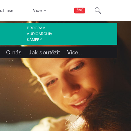
ozhlase
Více
ŽIVĚ
PROGRAM
AUDIOARCHIV
KAMERY
O nás
Jak soutěžit
Více
…