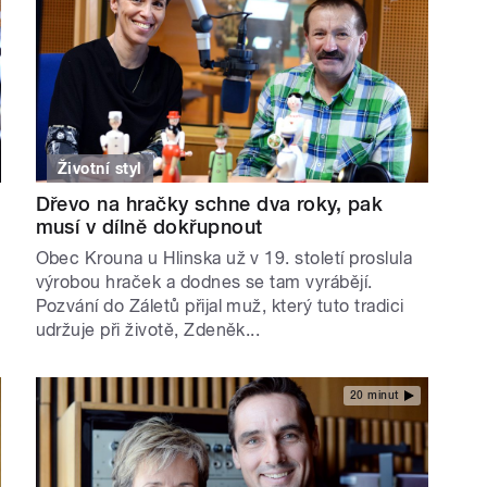
Životní styl
Dřevo na hračky schne dva roky, pak
musí v dílně dokřupnout
Obec Krouna u Hlinska už v 19. století proslula
výrobou hraček a dodnes se tam vyrábějí.
Pozvání do Záletů přijal muž, který tuto tradici
udržuje při životě, Zdeněk...
20 minut