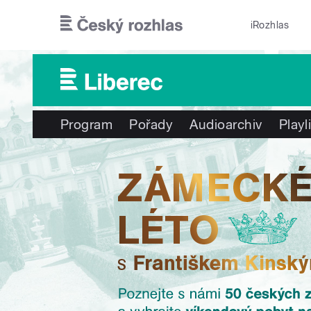
Přejít k hlavnímu obsahu
iRozhlas
Program
Pořady
Audioarchiv
Playl