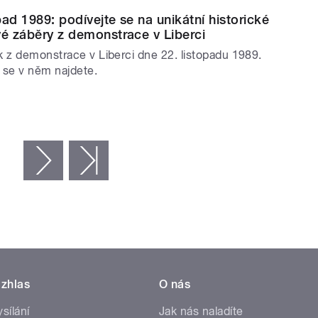
pad 1989: podívejte se na unikátní historické
vé záběry z demonstrace v Liberci
 z demonstrace v Liberci dne 22. listopadu 1989.
se v něm najdete.
následující ›
poslední »
zhlas
O nás
ysílání
Jak nás naladíte