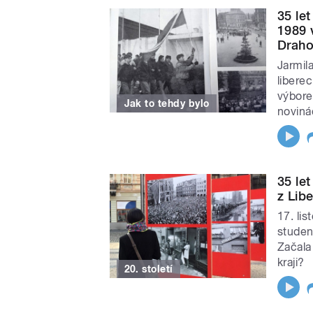
35 le
1989 
Drah
Jarmil
libere
výbore
Jak to tehdy bylo
noviná
35 le
z Lib
17. li
studen
Začala
kraji?
20. století