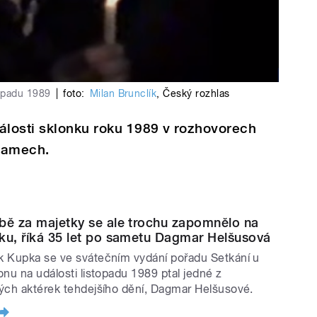
topadu 1989
|
foto:
Milan Brunclík
,
Český rozhlas
losti sklonku roku 1989 v rozhovorech
namech.
bě za majetky se ale trochu zapomnělo na
ku, říká 35 let po sametu Dagmar Helšusová
 Kupka se ve svátečním vydání pořadu Setkání u
onu na události listopadu 1989 ptal jedné z
ých aktérek tehdejšího dění, Dagmar Helšusové.