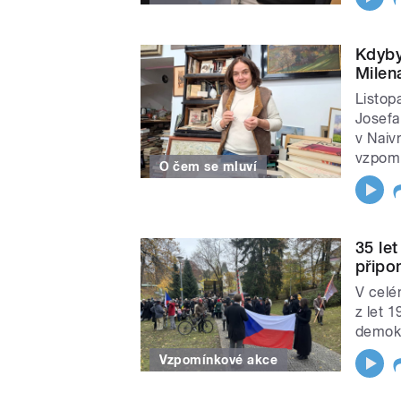
Kdyby 
Milen
Listop
Josefa
v Naiv
vzpom
O čem se mluví
35 le
připo
V celé
z let 
demokra
Vzpomínkové akce