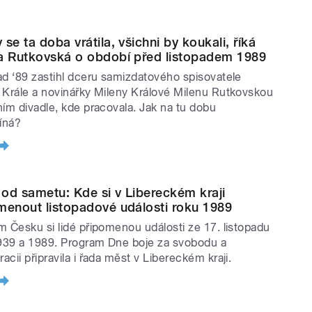
se ta doba vrátila, všichni by koukali, říká
a Rutkovská o období před listopadem 1989
ad ‘89 zastihl dceru samizdatového spisovatele
 Krále a novinářky Mileny Králové Milenu Rutkovskou
ním divadle, kde pracovala. Jak na tu dobu
íná?
t od sametu: Kde si v Libereckém kraji
menout listopadové události roku 1989
m Česku si lidé připomenou události ze 17. listopadu
1939 a 1989. Program Dne boje za svobodu a
cii připravila i řada měst v Libereckém kraji.