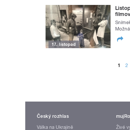
Listo
filmo
Snímek
Možná 
17. listopad
STRÁNKY
1
2
Český rozhlas
mujRo
Válka na Ukrajině
Živé v