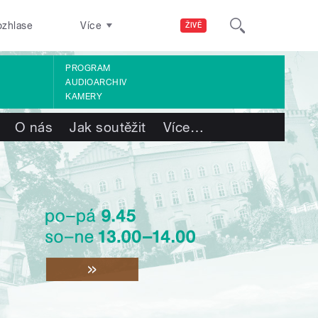
ozhlase
Více
ŽIVĚ
PROGRAM
AUDIOARCHIV
KAMERY
O nás
Jak soutěžit
Více
…