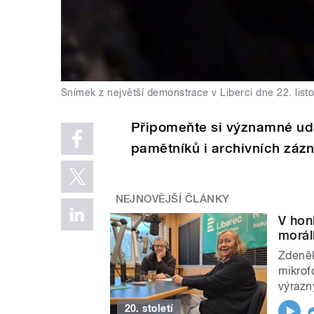
Snímek z největší demonstrace v Liberci dne 22. lis
Připomeňte si významné udá
pamětníků i archivních záz
NEJNOVĚJŠÍ ČLÁNKY
V hon
morál
Zdeněk
mikrof
výrazn
20. století