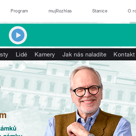
Program
mujRozhlas
Stanice
O r
isty
Lidé
Kamery
Jak nás naladíte
Kontakt