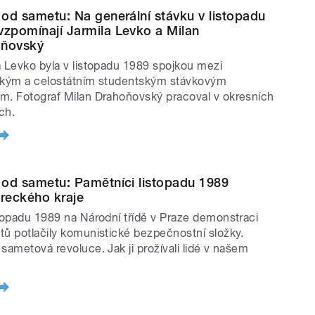
t od sametu: Na generální stávku v listopadu
vzpomínají Jarmila Levko a Milan
oňovský
a Levko byla v listopadu 1989 spojkou mezi
ckým a celostátním studentským stávkovým
m. Fotograf Milan Drahoňovský pracoval v okresních
ch.
t od sametu: Pamětníci listopadu 1989
ereckého kraje
stopadu 1989 na Národní třídě v Praze demonstraci
tů potlačily komunistické bezpečnostní složky.
 sametová revoluce. Jak ji prožívali lidé v našem